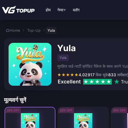
मुख्य सामग्री पर जाएं
होम
गेम्स
ब्लॉग
▼
Home
Top-Up
Yula
Yula
Yula
सुरक्षित थर्ड-पार्टी क्रेडिट पैकेज के साथ अपने Y
★
★
★
★
★
4.02
917
बिक चुके
833
समीक्षाएं
Excellent
Tru
मूल्यवर्ग चुनें
20% OFF
20% OFF
20% OFF