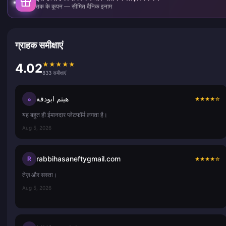
तक के कूपन — सीमित दैनिक इनाम
ग्राहक समीक्षाएं
★
★
★
★
★
4.02
833 समीक्षाएं
هيثم ابودقة
ه
★
★
★
★
☆
यह बहुत ही ईमानदार प्लेटफॉर्म लगता है।
Aug 5, 2026
rabbihasaneftygmail.com
R
★
★
★
★
☆
तेज़ और सस्ता।
Aug 5, 2026