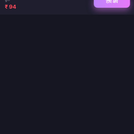
टॉप अप
₹ 94
गेम टॉप-अप और लाइव ऐप रिचार्ज के लिए आपका विश्वसनीय गंतव्य। तत्काल डिलीवरी, सुरक्षित भुगतान और
सर्वोत्तम कीमतों की गारंटी।
हमें फॉलो करें
·
·
·
·
·
·
हमारे बारे में
संपर्क करें
सामान्य प्रश्न
वापसी नीति
शिपिंग नीति
एएमएल (AML) नीति
·
गोपनीयता नीति
सेवा की शर्तें