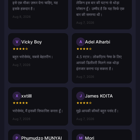
इसे एक मौका ज़रूर देना चाहिए, यह
लेकिन इस बार की घटना से थोड़ा
इसके हकदार है।
परेशान हूँ। उम्मीद है कि यह सिर्फ एक
बार की समस्या थी।
Aug 8, 2026
Aug 7, 2026
Vicky Boy
Adel Alharbi
V
A
★
★
★
★
☆
★
★
★
★
☆
बहुत भरोसेमंद, सबसे बेहतरीन।
4.5 स्टार। लोकप्रिय गेम्स के लिए
आपको डिलीवरी मिलने तक थोड़ा
Aug 7, 2026
इंतजार करना पड़ सकता है।
Aug 7, 2026
xxtilll
James KOITA
X
J
★
★
★
★
★
★
★
★
★
☆
भरोसेमंद, मैं इसकी सिफारिश करता हूँ।
मुझे आपकी कीमतें बहुत पसंद हैं।
Aug 7, 2026
Aug 7, 2026
Phumudzo MUNYAI
Mori
P
M