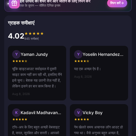
इस उत्पाद को शेयर करें और जीतने के लिए स्पिन करें
स्पिन करें
तक के कूपन — सीमित दैनिक इनाम
ग्राहक समीक्षाएं
★
★
★
★
★
4.02
945 समीक्षाएं
Yaman Jundy
Yoselin Hernandez ramos
Y
Y
★
★
★
★
☆
★
★
★
★
☆
चूंकि व्हाइटआउट सर्वाइवल में दूसरी
यह एक अच्छा ऐप है।
साइट काम नहीं कर रही थी, इसलिए मैंने
Aug 8, 2026
इसे चुना। बेशक यह उतनी तेज़ नहीं है,
लेकिन इसने हर बार काम किया है।
Aug 8, 2026
Kadavil Madhavan Harikrishnan
Vicky Boy
K
V
★
★
★
★
★
★
★
★
★
★
टॉप-अप के लिए बहुत अच्छी वेबसाइट
गेम खेलते समय अचानक लॉग आउट हो
है, सरल, सुरक्षित और सस्ती। आपको
गया था। वैसे अनुभव बहुत अच्छा है,