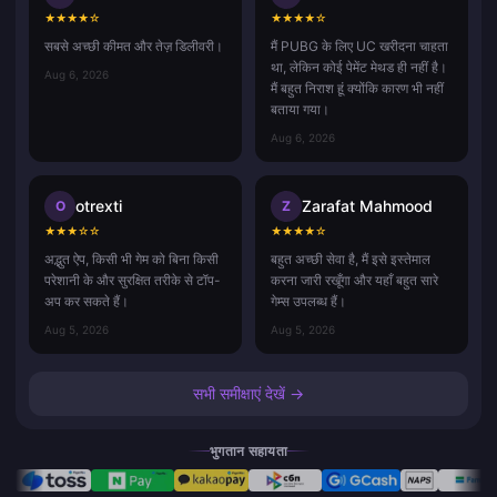
★
★
★
★
☆
★
★
★
★
☆
सबसे अच्छी कीमत और तेज़ डिलीवरी।
मैं PUBG के लिए UC खरीदना चाहता
था, लेकिन कोई पेमेंट मेथड ही नहीं है।
Aug 6, 2026
मैं बहुत निराश हूं क्योंकि कारण भी नहीं
बताया गया।
Aug 6, 2026
otrexti
Zarafat Mahmood
O
Z
★
★
★
☆
☆
★
★
★
★
☆
अद्भुत ऐप, किसी भी गेम को बिना किसी
बहुत अच्छी सेवा है, मैं इसे इस्तेमाल
परेशानी के और सुरक्षित तरीके से टॉप-
करना जारी रखूँगा और यहाँ बहुत सारे
अप कर सकते हैं।
गेम्स उपलब्ध हैं।
Aug 5, 2026
Aug 5, 2026
सभी समीक्षाएं देखें →
भुगतान सहायता