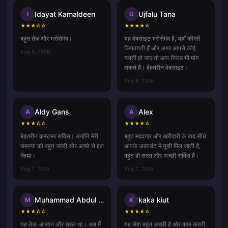
Idayat Kamaldeen
Ujfalu Tana
I
U
★
★
★
☆
☆
★
★
★
★
☆
बहुत तेज़ और भरोसेमंद।
यह वेबसाइट भरोसेमंद है, यहाँ कीमतें
किफायती हैं और अगर आपसे कोई
Aug 8, 2026
गलती हो जाए तो आप रिफंड भी मांग
सकते हैं। बेहतरीन वेबसाइट।
Aug 8, 2026
Aldy Gans
Alex
A
A
★
★
★
☆
☆
★
★
★
★
☆
बेहतरीन कस्टमर सर्विस। उन्होंने मेरी
बहुत मददगार और खरीदारी के बाद सीधे
समस्या को बहुत जल्दी और अच्छे से हल
आपके अकाउंट में यूसी मिल जाती है,
किया।
बहुत ही सरल और अच्छी सर्विस है।
Aug 7, 2026
Aug 7, 2026
Muhammad Abdul Aziz Misdan
kaka kiut
M
K
★
★
★
☆
☆
★
★
★
★
☆
यह तेज़, आसान और सरल था। अब मैं
यह सेवा बहुत अच्छी है और काम करती