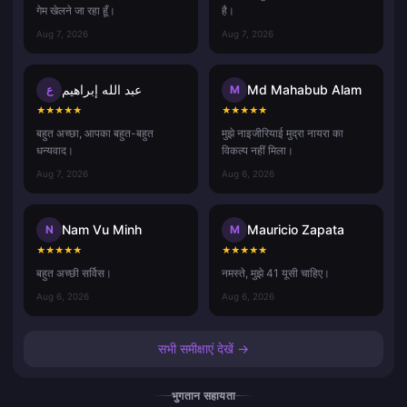
गेम खेलने जा रहा हूँ।
है।
Aug 7, 2026
Aug 7, 2026
عبد الله إبراهيم
Md Mahabub Alam
ع
M
★
★
★
★
★
★
★
★
★
★
बहुत अच्छा, आपका बहुत-बहुत
मुझे नाइजीरियाई मुद्रा नायरा का
धन्यवाद।
विकल्प नहीं मिला।
Aug 7, 2026
Aug 6, 2026
Nam Vu Minh
Mauricio Zapata
N
M
★
★
★
★
★
★
★
★
★
★
बहुत अच्छी सर्विस।
नमस्ते, मुझे 41 यूसी चाहिए।
Aug 6, 2026
Aug 6, 2026
सभी समीक्षाएं देखें →
भुगतान सहायता