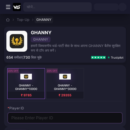
मुख्य सामग्री पर जाएं
खोजें...
Top-Up
GHANNY
GHANNY
GHANNY
हमारी विश्वसनीय थर्ड-पार्टी सेवा के साथ अपना GHANNY बैलेंस सुरक्षित
रूप से टॉप अप करें।
654
समीक्षाएं
730
बिक चुके
Trustpilot
20% OFF
20% OFF
GHANNY -
GHANNY -
GHANNY*10000
GHANNY*30000
₹ 9785
₹ 29355
*
Player ID