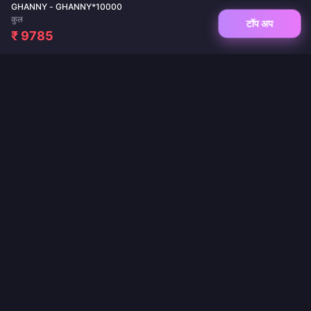
GHANNY - GHANNY*10000
कुल
टॉप अप
₹ 9785
गेम टॉप-अप और लाइव ऐप रिचार्ज के लिए आपका विश्वसनीय गंतव्य। तत्काल डिलीवरी, सुरक्षित भुगतान और
सर्वोत्तम कीमतों की गारंटी।
हमें फॉलो करें
·
·
·
·
·
·
हमारे बारे में
संपर्क करें
सामान्य प्रश्न
वापसी नीति
शिपिंग नीति
एएमएल (AML) नीति
·
गोपनीयता नीति
सेवा की शर्तें