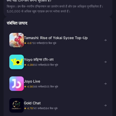
क्या यहाँ टॉप-अप करना सुरक्षित है?
बिल्कुल। हम बैंक-स्तरीय एन्क्रिप्शन का उपयोग करते हैं और एक अधिकृत पुनर्विक्रेता हैं।
5,00,000 से अधिक खुश ग्राहक हम पर भरोसा करते हैं।
संबंधित उत्पाद
Tamashi: Rise of Yokai Sycee Top-Up
→
★ 4.6
750 समीक्षाएं
919 बिक चुके
Yoyo कॉइन्स टॉप-अप
→
★ 4.28
850 समीक्षाएं
929 बिक चुके
Joyo Live
→
★ 4.56
566 समीक्षाएं
505 बिक चुके
Gold Chat
→
★ 4.79
741 समीक्षाएं
584 बिक चुके