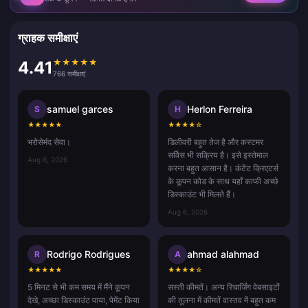
ग्राहक समीक्षाएं
★
★
★
★
★
4.41
766 समीक्षाएं
samuel garces
Herlon Ferreira
S
H
★
★
★
★
★
★
★
★
★
☆
भरोसेमंद सेवा।
डिलीवरी बहुत तेज है और कस्टमर
सर्विस भी सक्रिय है। इसे इस्तेमाल
Aug 6, 2026
करना बहुत आसान है। कंटेंट क्रिएटर्स
के कूपन कोड के साथ यहाँ काफी अच्छे
डिस्काउंट भी मिलते हैं।
Aug 6, 2026
Rodrigo Rodrigues
ahmad alahmad
R
A
★
★
★
★
★
★
★
★
★
☆
5 मिनट से भी कम समय में मैंने कूपन
सस्ती कीमतें। अन्य रिचार्जिंग वेबसाइटों
देखे, अच्छा डिस्काउंट पाया, पेमेंट किया
की तुलना में कीमतें वास्तव में बहुत कम