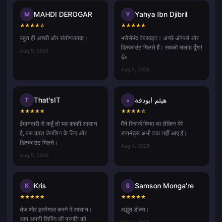
MAHDI DEROGAR
Yahya Ibn Djibril
M
Y
★
★
★
★
☆
★
★
★
★
★
बहुत ही अच्छी और संतोषजनक।
भरोसेमंद वेबसाइट। अच्छे ऑफर्स और
डिस्काउंट मिलते हैं। सबको सलाह दूँगा!
Aug 5, 2026
👍
Aug 5, 2026
That'sIT
هيثم ابودقة
T
ه
★
★
★
★
★
★
★
★
★
☆
ईमानदारी से कहूँ तो यह काफी आसान
मैंने रिचार्ज किया था लेकिन मेरे
है, बस काश जेनशिन के लिए और
डायमंड्स अभी तक नहीं आए हैं।
डिस्काउंट मिलते।
Aug 4, 2026
Aug 5, 2026
Kris
Samson Monga're
K
S
★
★
★
★
★
★
★
★
★
★
तेज और इस्तेमाल करने में आसान।
अद्भुत डील्स।
आप अपनी शिपिंग की प्रगति को
Aug 4, 2026