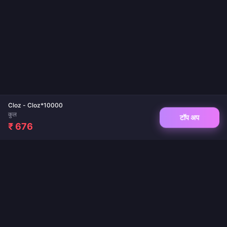
Cloz - Cloz*10000
कुल
टॉप अप
₹ 676
गेम टॉप-अप और लाइव ऐप रिचार्ज के लिए आपका विश्वसनीय गंतव्य। तत्काल डिलीवरी, सुरक्षित भुगतान और
सर्वोत्तम कीमतों की गारंटी।