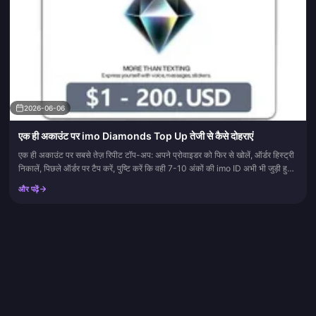
2026-06-06
एक ही अकाउंट पर imo Diamonds Top Up तेजी से कैसे दोहराएं
एक ही अकाउंट पर सबसे तेज़ रिपीट टॉप-अप: अपने प्रोवाइडर को फिर से खोलें, ऑर्डर हिस्ट्री
निकालें, पिछले ऑर्डर पर टैप करें, पुष्टि करें कि वही 7-10 अंकों की imo ID अभी भी जुड़ी हुई
है, और फिर उसी पैके...
और पढ़ें