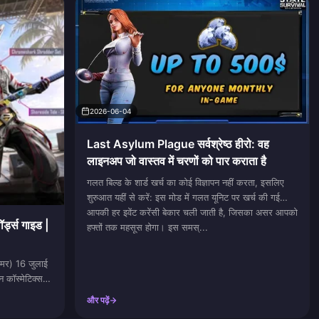
2026-06-04
Last Asylum Plague सर्वश्रेष्ठ हीरो: वह
लाइनअप जो वास्तव में चरणों को पार कराता है
गलत बिल्ड के शार्ड खर्च का कोई विज्ञापन नहीं करता, इसलिए
शुरुआत यहीं से करें: इस मोड में गलत यूनिट पर खर्च की गई
आपकी हर इवेंट करेंसी बेकार चली जाती है, जिसका असर आपको
ड्स गाइड |
हफ्तों तक महसूस होगा। इस समस्...
र) 16 जुलाई
कॉस्मेटिक्स,
e KAR98K, और
और पढ़ें
लब्ध हैं। इस