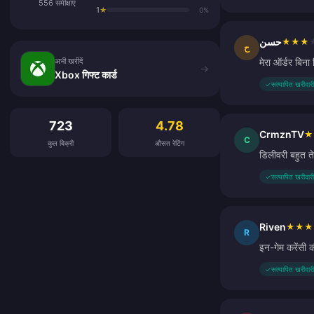
556 समीक्षाएं
1
★
0%
حسن
★
★
★
अभी खरीदें
ح
अभी खरीदें
मेरा ऑर्डर बिना
→
Xbox गिफ्ट कार्ड
✓
सत्यापित खरीदारी
ग्राहक समीक्षाएं
723
4.78
CrmznTV
★
C
कुल बिक्री
औसत रेटिंग
डिलीवरी बहुत त
✓
सत्यापित खरीदारी
Riven
★
★
★
R
इन-गेम करेंसी 
✓
सत्यापित खरीदारी