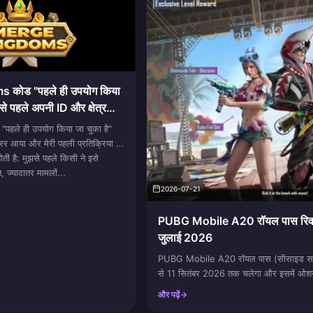
कोड "पहले ही उपयोग किया
से पहले अपनी ID और क्षेत्र
रें
पहले ही उपयोग किया जा चुका है"
 आया और मेरी पहली प्रतिक्रिया भी
ती है: मुझसे पहले किसी ने इसे
 ज्यादातर मामलों...
2026-07-21
PUBG Mobile A20 रॉयल पास रिवॉर्
जुलाई 2026
PUBG Mobile A20 रॉयल पास (सीसाइड सम
से 11 सितंबर 2026 तक चलेगा और इसमें ओशन 
एक अपग्रेड करने योग्य Wavesong Sprit
और पढ़ें
Azure Sea Ripple ट्रेल एक ही ट्रैक पर उप