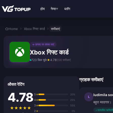
मुख्य सामग्री पर जाएं
होम
गेम्स
ब्लॉग
▼
Home
Xbox गिफ्ट कार्ड
समीक्षाएं
←
उत्पाद पर वापस जाएं
Xbox गिफ्ट कार्ड
723 बिक चुके
★
4.78
556 समीक्षाएं
ग्राहक समीक्षाएं
औसत रेटिंग
4.78
5
ludimila s
★
20%
L
4
★
25%
बहुत मददगार।
3
★
55%
★
★
★
★
★
✓
सत्यापित खरीदारी
2
★
0%