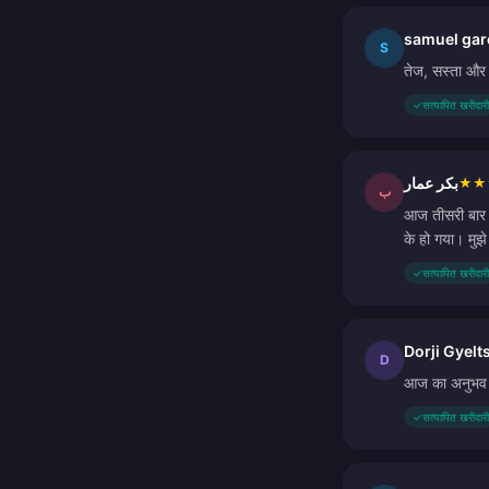
samuel gar
S
तेज, सस्ता और 
✓
सत्यापित खरीदारी
بكر عمار
★
★
ب
आज तीसरी बार ख
के हो गया। मु
✓
सत्यापित खरीदारी
Dorji Gyelt
D
आज का अनुभव दु
✓
सत्यापित खरीदारी