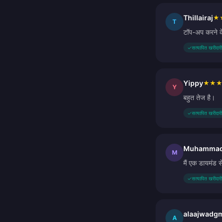
Thillairaj
★
T
टॉप-अप करने के
✓
सत्यापित खरीदारी
Yippy
★
★
Y
बहुत तेज है।
✓
सत्यापित खरीदारी
Muhammad 
M
मैं एक डायमंड स
✓
सत्यापित खरीदारी
alaajwadg
A