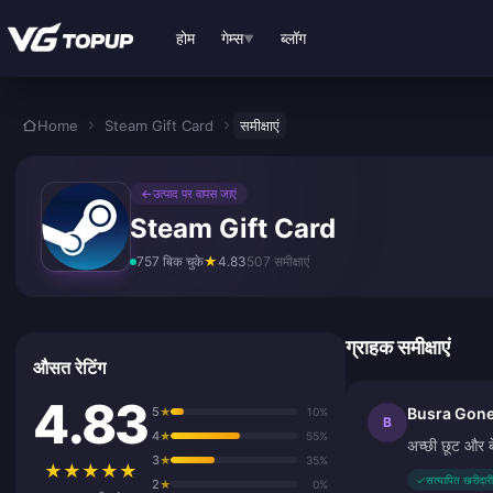
मुख्य सामग्री पर जाएं
होम
गेम्स
ब्लॉग
▼
Home
Steam Gift Card
समीक्षाएं
←
उत्पाद पर वापस जाएं
Steam Gift Card
757 बिक चुके
★
4.83
507 समीक्षाएं
ग्राहक समीक्षाएं
औसत रेटिंग
4.83
5
Busra Gon
★
10%
B
4
★
55%
अच्छी छूट और 
3
★
35%
★
★
★
★
★
✓
सत्यापित खरीदारी
2
★
0%