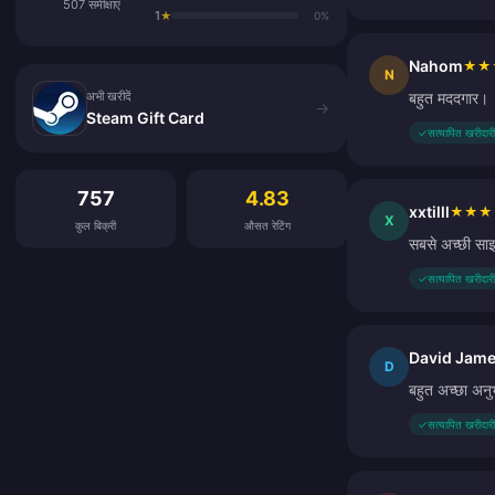
507 समीक्षाएं
1
★
0%
Nahom
★
★
अभी खरीदें
N
अभी खरीदें
बहुत मददगार।
→
Steam Gift Card
✓
सत्यापित खरीदारी
ग्राहक समीक्षाएं
757
4.83
xxtilll
★
★
★
X
कुल बिक्री
औसत रेटिंग
सबसे अच्छी साइ
✓
सत्यापित खरीदारी
David Jam
D
बहुत अच्छा अनु
✓
सत्यापित खरीदारी