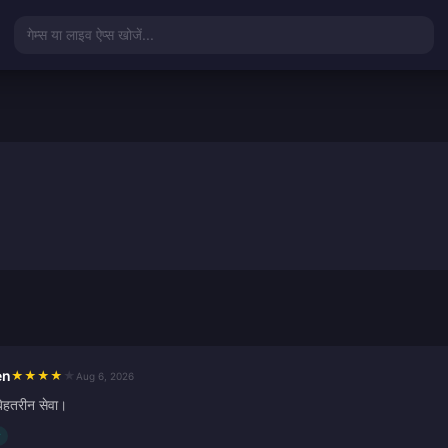
गेम्स या लाइव ऐप्स खोजें...
en
★
★
★
★
★
Aug 6, 2026
बेहतरीन सेवा।