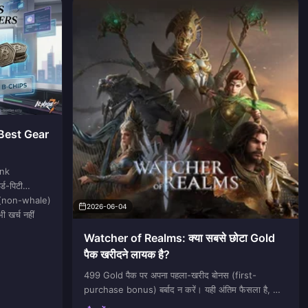
 Best Gear
ank
्ड-पिटी
ेल (non-whale)
2026-06-04
 खर्च नहीं
Watcher of Realms: क्या सबसे छोटा Gold
पैक खरीदने लायक है?
499 Gold पैक पर अपना पहला-खरीद बोनस (first-
purchase bonus) बर्बाद न करें। यही अंतिम फैसला है, और
नीचे दी गई हर बात इसका कारण बताती है। एक सामान्य टॉप-अप