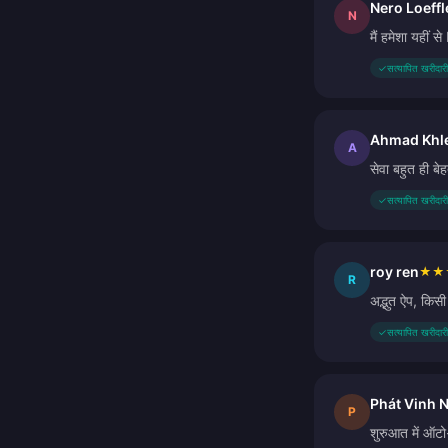
Nero Loeffl
N
मैं हमेशा यहीं
✓
सत्यापित खरीदारी
Ahmad Khl
A
सेवा बहुत ही ब
✓
सत्यापित खरीदारी
roy ren
★
★
R
अद्भुत ऐप, किस
✓
सत्यापित खरीदारी
Phát Vinh 
P
शुरुआत में ऑटो