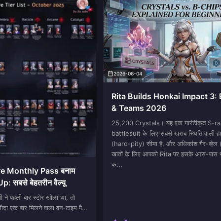
2026-06-04
Rita Builds Honkai Impact 3:
& Teams 2026
25,200 Crystals। यह एक गारंटीकृत S-r
battlesuit के लिए सबसे खराब स्थिति वाली हार
(hard-pity) सीमा है, और अधिकांश गैर-व्ह
खातों के लिए आपको Rita पर इसके आस-पास भी
क...
e Monthly Pass बनाम
 सबसे बेहतरीन वैल्यू
ं ने पहली बार स्टोर खोला था, तो
ौदा एक बार मिलने वाला वन-टाइम पैक
ा जो सबसे बड़ा लगा। लेकिन अब मैं