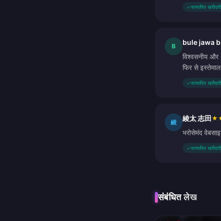
✓
सत्यापित खरीदारी
bule jawa 
B
विश्वसनीय और अच
फिर से इस्तेमा
✓
सत्यापित खरीदारी
綾太 志田
★
綾
भरोसेमंद वेबसा
✓
सत्यापित खरीदारी
संबंधित लेख