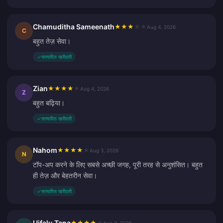
Chamuditha Sameenath
★
★
★
★
★
Aug 4, 2026
C
बहुत तेज़ सेवा।
✓
सत्यापित खरीदारी
Zian
★
★
★
★
★
Aug 4, 2026
Z
बहुत बढ़िया।
✓
सत्यापित खरीदारी
Nahom
★
★
★
★
★
Aug 3, 2026
N
टॉप-अप करने के लिए सबसे अच्छी जगह, पूरी तरह से अनुशंसित। बहुत
ही तेज़ और बेहतरीन सेवा।
✓
सत्यापित खरीदारी
Ujfalu Tana
★
★
★
★
★