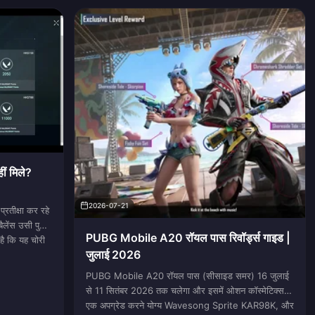
ं मिले?
2026-07-21
रतीक्षा कर रहे
लेंस उसी पुराने
PUBG Mobile A20 रॉयल पास रिवॉर्ड्स गाइड |
ै कि यह चोरी
जुलाई 2026
PUBG Mobile A20 रॉयल पास (सीसाइड समर) 16 जुलाई
से 11 सितंबर 2026 तक चलेगा और इसमें ओशन कॉस्मेटिक्स,
एक अपग्रेड करने योग्य Wavesong Sprite KAR98K, और