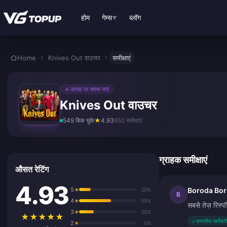
मुख्य सामग्री पर जाएं
होम
गेम्स
ब्लॉग
▼
Home
Knives Out वाउचर
समीक्षाएं
←
उत्पाद पर वापस जाएं
Knives Out वाउचर
549 बिक चुके
★
4.93
652 समीक्षाएं
ग्राहक समीक्षाएं
औसत रेटिंग
4.93
5
Boroda Bor
★
20%
B
4
★
55%
सबसे तेज़ रिस्प
3
★
25%
★
★
★
★
★
✓
सत्यापित खरीदारी
2
★
0%