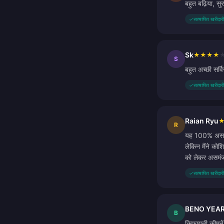
बहुत बढ़िया, सु
✓
सत्यापित खरीदारी
Sk
★
★
★
★
S
बहुत अच्छी सर्
✓
सत्यापित खरीदारी
Raian Ryu
R
यह 100% असली है
लेकिन मैंने को
को लेकर असमंजस 
✓
सत्यापित खरीदारी
BENO YEA
B
किफायती कीमतें