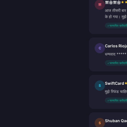
뽀송뽀송
★
뽀
आज तीसरी बार ख
के हो गया। मु
✓
सत्यापित खरीदारी
Carlos Rioj
C
धन्यवाद *****
✓
सत्यापित खरीदारी
SwiftCard
S
मुझे रिफंड चाहि
✓
सत्यापित खरीदारी
Shuban Qa
S