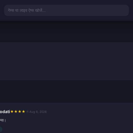
गेम्स या लाइव ऐप्स खोजें...
odati
★
★
★
★
★
Aug 6, 2026
ॉन्स।