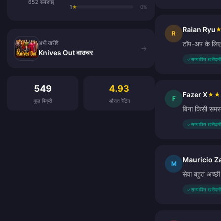
652 समीक्षाएं
1
★
0%
Raian Ryu
अभी खरीदें
R
अभी खरीदें
टॉप-अप के लिए 
→
Knives Out वाउचर
✓
सत्यापित खरीदारी
ग्राहक समीक्षाएं
549
4.93
Fazer X
★
★
F
कुल बिक्री
औसत रेटिंग
बिना किसी समस्य
✓
सत्यापित खरीदारी
Mauricio Z
M
सेवा बहुत अच्छी
✓
सत्यापित खरीदारी