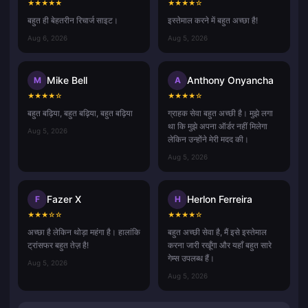
★
★
★
★
★
★
★
★
★
☆
बहुत ही बेहतरीन रिचार्ज साइट।
इस्तेमाल करने में बहुत अच्छा है!
Aug 6, 2026
Aug 5, 2026
Mike Bell
Anthony Onyancha
M
A
★
★
★
★
☆
★
★
★
★
☆
बहुत बढ़िया, बहुत बढ़िया, बहुत बढ़िया
ग्राहक सेवा बहुत अच्छी है। मुझे लगा
था कि मुझे अपना ऑर्डर नहीं मिलेगा
Aug 5, 2026
लेकिन उन्होंने मेरी मदद की।
Aug 5, 2026
Fazer X
Herlon Ferreira
F
H
★
★
★
☆
☆
★
★
★
★
☆
अच्छा है लेकिन थोड़ा महंगा है। हालांकि
बहुत अच्छी सेवा है, मैं इसे इस्तेमाल
ट्रांसफर बहुत तेज़ है!
करना जारी रखूँगा और यहाँ बहुत सारे
गेम्स उपलब्ध हैं।
Aug 5, 2026
Aug 5, 2026