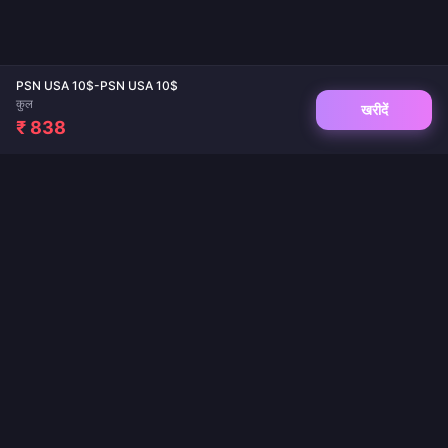
PSN USA 10$-PSN USA 10$
कुल
खरीदें
₹ 838
गेम टॉप-अप और लाइव ऐप रिचार्ज के लिए आपका विश्वसनीय गंतव्य। तत्काल डिलीवरी, सुरक्षित भुगतान और
सर्वोत्तम कीमतों की गारंटी।
हमें फॉलो करें
·
·
·
·
·
·
हमारे बारे में
संपर्क करें
सामान्य प्रश्न
वापसी नीति
शिपिंग नीति
एएमएल (AML) नीति