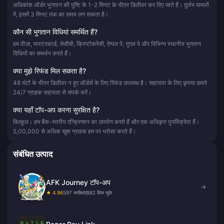
अधिकांश ऑर्डर भुगतान की पुष्टि के 1-2 मिनट के भीतर डिलीवर कर दिए जाते हैं। दुर्लभ मामलों
में, इसमें 3 मिनट तक का समय लग सकता है।
कौन सी भुगतान विधियां समर्थित हैं?
हम वीज़ा, मास्टरकार्ड, जेसीबी, क्रिप्टोकरेंसी, ऐप्पल पे, गूगल पे और विभिन्न स्थानीय भुगतान
विधियों का समर्थन करते हैं।
क्या मुझे रिफंड मिल सकता है?
48 घंटों के भीतर डिलीवर न हुए ऑर्डर्स के लिए रिफंड उपलब्ध है। सहायता के लिए कृपया हमारे
24/7 ग्राहक सहायता से संपर्क करें।
क्या यहाँ टॉप-अप करना सुरक्षित है?
बिल्कुल। हम बैंक-स्तरीय एन्क्रिप्शन का उपयोग करते हैं और एक अधिकृत पुनर्विक्रेता हैं।
5,00,000 से अधिक खुश ग्राहक हम पर भरोसा करते हैं।
संबंधित उत्पाद
AFK Journey टॉप-अप
→
★ 4.96
597 समीक्षाएं
882 बिक चुके