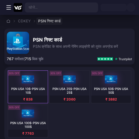
मुख्य सामग्री पर जाएं
खोजें...
CDKEY
PSN गिफ्ट कार्ड
PSN गिफ्ट कार्ड
PSN क्रेडिट के साथ अपनी गेमिंग लाइब्रेरी को तुरंत अपग्रेड करें
767
समीक्षाएं
715
बिक चुके
Trustpilot
30% OFF
30% OFF
30% OFF
PSN USA 10$-PSN USA
PSN USA 25$-PSN USA
PSN USA 50$-PSN USA
10$
25$
50$
₹ 838
₹ 2060
₹ 3882
30% OFF
PSN USA 100$-PSN USA
100$
₹ 7763