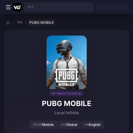
मुख्य सामग्री पर जाएं
खोजें...
गेम्स
PUBG MOBILE
In-Game Currency
PUBG MOBILE
Level Infinite
Mobile
Global
English
प्लेटफ़ॉर्म
क्षेत्र
भाषा