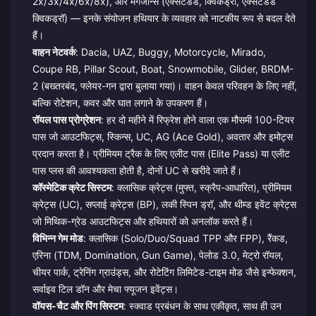
2x/3x/4x/6x/8x), और मैगजीन्स (एक्सटेंडेड, क्विकड्रॉ, एक्सटेंडेड
क्विकड्रॉ) — इनके संयोजन हथियार के व्यवहार को नाटकीय रूप से बदल देते
हैं।
वाहन नेटवर्क
: Dacia, UAZ, Buggy, Motorcycle, Mirado,
Coupe RB, Pillar Scout, Boat, Snowmobile, Glider, BRDM-
2 (बख्तरबंद, फ्लेयर-गन द्वारा बुलाया गया)। वाहन केवल परिवहन के लिए नहीं,
बल्कि रोटेशन, कवर और घात लगाने के उपकरण हैं।
रॉयल पास प्रोग्रेशन
: हर दो महीने में रिफ्रेश होने वाला एक मौसमी 100-टियर
पास जो आउटफिट्स, स्किन्स, UC, AG (Ace Gold), अवतार और इमोट्स
प्रदान करता है। प्रीमियम ट्रैक के लिए एलीट पास (Elite Pass) या एलीट
पास प्लस की आवश्यकता होती है, दोनों UC से खरीदे जाते हैं।
कॉस्मेटिक क्रेट सिस्टम
: क्लासिक क्रेट्स (मुफ्त, स्क्रैप-आधारित), प्रीमियम
क्रेट्स (UC), सप्लाई क्रेट्स (BP), लकी स्पिन ड्रॉ, और थीम्ड इवेंट क्रेट्स
जो मिथिक-ग्रेड आउटफिट्स और हथियारों को अनलॉक करते हैं।
विभिन्न गेम मोड
: क्लासिक (Solo/Duo/Squad TPP और FPP), रैंकड,
एरिना (TDM, Domination, Gun Game), पेलोड 3.0, मेट्रो रॉयल,
चीयर पार्क, ट्रेनिंग ग्राउंड्स, और रोटेटिंग लिमिटेड-टाइम मोड जैसे इन्फेक्शन,
सर्वाइव टिल डॉन और मेचा फ्यूजन इवेंट्स।
वॉयस-चैट और पिंग सिस्टम
: स्क्वाड प्रबंधन के साथ एकीकृत, साथ ही उन