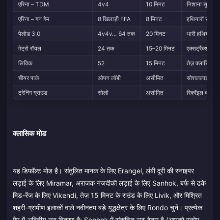
एरिना – TDM
4v4
10 मिनट
निशाना सुधारने
एरिना – गन गेम
8 खिलाड़ी FFA
8 मिनट
हथियारों से परि
पेलोड 3.0
4v4v… 64 तक
20 मिनट
भारी हथियार, हे
मेट्रो रॉयल
24 तक
15–20 मिनट
एक्सट्रैक्शन-शू
लिविक
52
15 मिनट
तेज़ क्लासिक-स
चीयर पार्क
ओपन लॉबी
असीमित
सोशललाइजिंग, गन
ट्रेनिंग ग्राउंड
सोलो
असीमित
रिकॉइल कंट्रोल,
क्लासिक मोड
यह डिफॉल्ट मोड है। संतुलित मानक के लिए Erangel, लंबी दूरी की स्नाइपर
लड़ाई के लिए Miramar, अराजक नजदीकी लड़ाई के लिए Sanhok, बर्फ से ढके
मिड-रेंज के लिए Vikendi, तेज़ 15 मिनट के राउंड के लिए Livik, और मिश्रित
शहरी-ग्रामीण इलाकों वाले नवीनतम बड़े युद्धक्षेत्र के लिए Rondo चुनें। प्रत्येक
मैप में अद्वितीय लूट वितरण है: Sanhok में संकुचित लूट टेबल है (आपको स्कोप