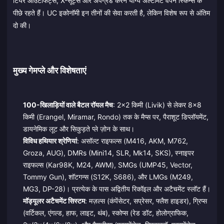
टियर आउटफिट्स, X-सूट्स और अपग्रेड करने योग्य अल्टीमेट वेपन स्किन्स के
पीछे रहते हैं। UC इकोनॉमी इन तीनों की सेवा करती है, लेकिन विशेष रूप से अंतिम
दो की।
मुख्य गेमप्ले और विशेषताएं
100-खिलाड़ियों वाले बैटल रॉयल मैच
: 2×2 किमी (Livik) से लेकर 8×8
किमी (Erangel, Miramar, Rondo) तक के मैप्स पर, पैराशूट डिप्लॉयमेंट,
डायनेमिक लूट और सिकुड़ते प्ले ज़ोन के साथ।
विविध हथियार श्रेणियां
: असॉल्ट राइफल्स (M416, AKM, M762,
Groza, AUG), DMRs (Mini14, SLR, Mk14, SKS), स्नाइपर
राइफल्स (Kar98K, M24, AWM), SMGs (UMP45, Vector,
Tommy Gun), शॉटगन्स (S12K, S686), और LMGs (M249,
MG3, DP-28)। प्रत्येक के पास अद्वितीय रिकॉइल और अटैचमेंट स्लॉट हैं।
मॉड्यूलर अटैचमेंट सिस्टम
: मज़ल्स (कंपेंसेटर, सप्रेसर, फ्लैश हाइडर), ग्रिप्स
(वर्टिकल, एंगल्ड, हाफ, लाइट, थंब), स्कोप्स (रेड डॉट, होलोग्राफिक,