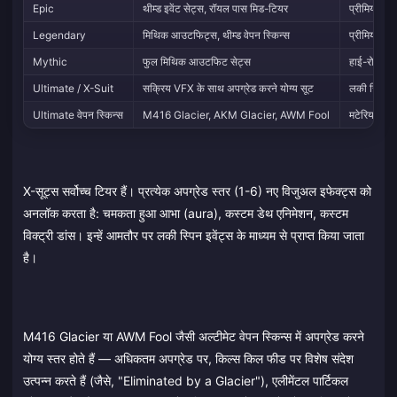
Epic
थीम्ड इवेंट सेट्स, रॉयल पास मिड-टियर
प्रीमियम क्
Legendary
मिथिक आउटफिट्स, थीम्ड वेपन स्किन्स
प्रीमियम क्
Mythic
फुल मिथिक आउटफिट सेट्स
हाई-रोल क्र
Ultimate / X-Suit
सक्रिय VFX के साथ अपग्रेड करने योग्य सूट
लकी स्पिन
Ultimate वेपन स्किन्स
M416 Glacier, AKM Glacier, AWM Fool
मटेरियल्स के
X-सूट्स सर्वोच्च टियर हैं। प्रत्येक अपग्रेड स्तर (1-6) नए विजुअल इफेक्ट्स को
अनलॉक करता है: चमकता हुआ आभा (aura), कस्टम डेथ एनिमेशन, कस्टम
विक्ट्री डांस। इन्हें आमतौर पर लकी स्पिन इवेंट्स के माध्यम से प्राप्त किया जाता
है।
M416 Glacier या AWM Fool जैसी अल्टीमेट वेपन स्किन्स में अपग्रेड करने
योग्य स्तर होते हैं — अधिकतम अपग्रेड पर, किल्स किल फीड पर विशेष संदेश
उत्पन्न करते हैं (जैसे, "Eliminated by a Glacier"), एलीमेंटल पार्टिकल