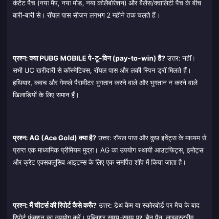
कंटेंट पैच (नया मैप, नया मोड, नया कोलैबोरेशन) और बैलेंस/क्वालिटी पैच के बीच
बारी-बारी से। रॉयल पास सीजन लगभग 2 महीने तक चलते हैं।
प्रश्न: क्या PUBG MOBILE पे-टू-विन (pay-to-win) है?
उत्तर: नहीं।
सभी UC खरीदारी से कॉस्मेटिक्स, रॉयल पास और लकी स्पिन ड्रॉ मिलते हैं।
हथियार, कवच और गेमप्ले पैरामीटर भुगतान करने वाले और भुगतान न करने वाले
खिलाड़ियों के लिए समान हैं।
प्रश्न: AG (Ace Gold) क्या है?
उत्तर: रॉयल पास और कुछ इवेंट्स के माध्यम से
प्राप्त एक माध्यमिक प्रीमियम मुद्रा। AG का उपयोग स्थायी आउटफिट्स, इमोट्स
और क्रेट एक्सक्लूसिव आइटम्स के लिए एक समर्पित शॉप में किया जाता है।
प्रश्न: मैं चीटर्स की रिपोर्ट कैसे करूँ?
उत्तर: डेथ कैम या स्कोरबोर्ड पर मैच के बाद
रिपोर्ट फंक्शन का उपयोग करें। पब्लिशर समय-समय पर 'बैन पैन' लाइवस्ट्रीम