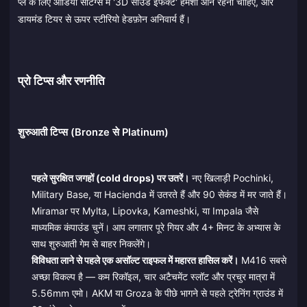
प्ले के लिए ऑडियो सेटिंग्स में '3D साउंड इफेक्ट' हमेशा ऑन रहना चाहिए, और
डायमंड टियर से ऊपर स्टीरियो हेडफ़ोन अनिवार्य हैं।
प्रो टिप्स और रणनीति
शुरुआती टिप्स (Bronze से Platinum)
पहले सुरक्षित जगहों (cold drops) पर उतरें।
नए खिलाड़ी Pochinki,
Military Base, या Hacienda में उतरते हैं और 90 सेकंड में मर जाते हैं।
Miramar पर Mylta, Lipovka, Kameshki, या Impala जैसे
माध्यमिक कंपाउंड चुनें। आप लगातार पूरे गियर और 4+ मिनट के अभ्यास के
साथ शुरुआती गेम से बाहर निकलेंगे।
विविधता लाने से पहले एक असॉल्ट राइफल में महारत हासिल करें।
M416 सबसे
अच्छा विकल्प है — कम रिकॉइल, चार अटैचमेंट स्लॉट और प्रचुर मात्रा में
5.56mm एमो। AKM या Groza के पीछे भागने से पहले ट्रेनिंग ग्राउंड में