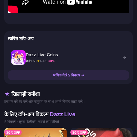
त्वरित टॉप-अप
Dazz Live Coins
→
से $1.53
★
4.43
-30%
अधिक देखें 5 विकल्प →
★
खिलाड़ी समीक्षा
इस गेम को रेट करें और समुदाय के साथ अपने विचार साझा करें।
के लिए टॉप-अप विकल्प
Dazz Live
5 विकल्प · तुरंत डिलीवरी, सबसे कम कीमतें
30% OFF
30% OFF