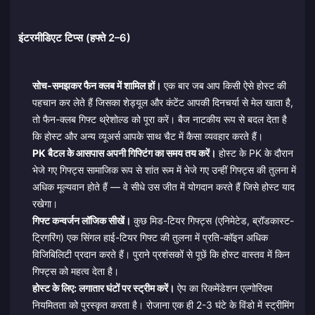
इंटरमीडिएट टिप्स (हफ्ते 2–6)
सोच-समझकर फैन क्लब में शामिल हों।
एक बार जब आप किसी ऐसे होस्ट की
पहचान कर लेते हैं जिसका शेड्यूल और कंटेंट आपकी दिनचर्या से मेल खाता है,
तो फैन-क्लब गिफ्ट थ्रेशोल्ड को पूरा करें। बैज नाटकीय रूप से बदल देता है
कि होस्ट और अन्य व्यूअर्स आपके साथ चैट में कैसा व्यवहार करते हैं।
PK बैटल के आसपास अपनी गिफ्टिंग का समय तय करें।
होस्ट के PK के दौरान
भेजे गए गिफ्ट्स सामाजिक रूप से शांत रूम में भेजे गए उन्हीं गिफ्ट्स की तुलना में
अधिक मूल्यवान होते हैं — वे सीधे उस जीत में योगदान करते हैं जिसे होस्ट याद
रखेगा।
गिफ्ट कन्वर्जन लॉजिक सीखें।
कुछ मिड-टियर गिफ्ट्स (एनिमेटेड, ब्रॉडकास्ट-
ट्रिगरिंग) एक सिंगल हाई-टियर गिफ्ट की तुलना में प्रति-कॉइन अधिक
विजिबिलिटी प्रदान करते हैं। पुराने प्रशंसकों से पूछें कि होस्ट वास्तव में किन
गिफ्ट्स को महत्व देता है।
होस्ट के लिए: लगातार घंटों पर स्ट्रीम करें।
ऐप का रिकमेंडेशन एल्गोरिदम
नियमितता को पुरस्कृत करता है। रोजाना एक ही 2-3 घंटे के विंडो में स्ट्रीमिंग