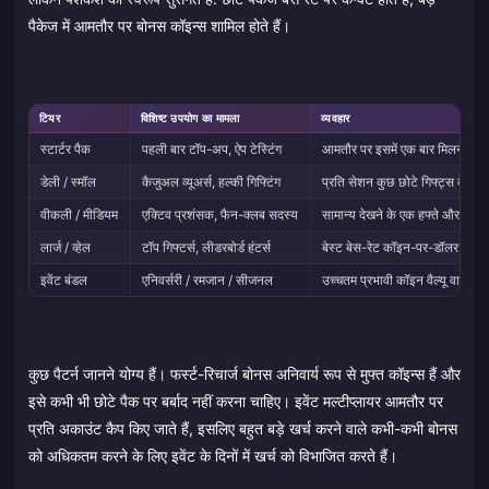
पैकेज में आमतौर पर बोनस कॉइन्स शामिल होते हैं।
टियर
विशिष्ट उपयोग का मामला
व्यवहार
स्टार्टर पैक
पहली बार टॉप-अप, ऐप टेस्टिंग
आमतौर पर इसमें एक बार मिलने वाला 
डेली / स्मॉल
कैजुअल व्यूअर्स, हल्की गिफ्टिंग
प्रति सेशन कुछ छोटे गिफ्ट्स के लिए प
वीकली / मीडियम
एक्टिव प्रशंसक, फैन-क्लब सदस्य
सामान्य देखने के एक हफ्ते और एक 
लार्ज / व्हेल
टॉप गिफ्टर्स, लीडरबोर्ड हंटर्स
बेस्ट बेस-रेट कॉइन-पर-डॉलर; गंभीर 
इवेंट बंडल
एनिवर्सरी / रमजान / सीजनल
उच्चतम प्रभावी कॉइन वैल्यू वाली स
कुछ पैटर्न जानने योग्य हैं। फर्स्ट-रिचार्ज बोनस अनिवार्य रूप से मुफ्त कॉइन्स हैं और
इसे कभी भी छोटे पैक पर बर्बाद नहीं करना चाहिए। इवेंट मल्टीप्लायर आमतौर पर
प्रति अकाउंट कैप किए जाते हैं, इसलिए बहुत बड़े खर्च करने वाले कभी-कभी बोनस
को अधिकतम करने के लिए इवेंट के दिनों में खर्च को विभाजित करते हैं।