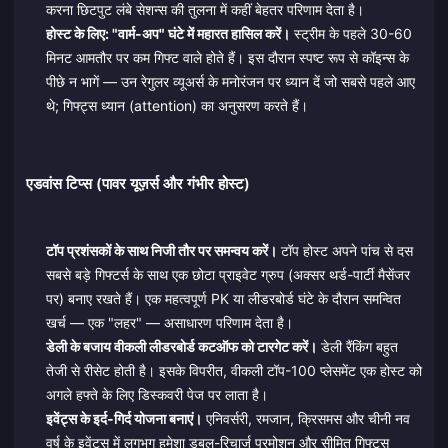
करना छिटपुट लंबे सेशन्स की तुलना में कहीं बेहतर परिणाम देता है।
होस्ट के लिए: "वार्म-अप" घंटे में महारत हासिल करें।
स्ट्रीम के पहले 30-60
मिनट आमतौर पर कम गिफ्ट वाले होते हैं। इस दौरान स्पष्ट रूप से कॉइन्स के
पीछे न भागें — उन रेगुलर व्यूअर्स के मनोरंजन पर ध्यान दें जो सबसे पहले आए
थे; गिफ्ट्स ध्यान (attention) का अनुसरण करते हैं।
एडवांस टिप्स (पावर यूज़र्स और गंभीर होस्ट)
टॉप प्रशंसकों के साथ निजी तौर पर समन्वय करें।
टॉप होस्ट अपने पांच से दस
सबसे बड़े गिफ्टर्स के साथ एक छोटा प्राइवेट ग्रुप (अक्सर थर्ड-पार्टी मैसेंजर
पर) बनाए रखते हैं। एक महत्वपूर्ण PK या लीडरबोर्ड घंटे के दौरान समन्वित
खर्च — एक "लहर" — असाधारण परिणाम देता है।
डेली के बजाय वीकली लीडरबोर्ड कटऑफ को टारगेट करें।
डेली रैंकिंग बहुत
तेजी से रीसेट होती है। इसके विपरीत, वीकली टॉप-100 प्लेसमेंट एक होस्ट को
अगले हफ्ते के लिए डिस्कवरी पेज पर लाता है।
इवेंट्स के इर्द-गिर्द योजना बनाएं।
एनिवर्सरी, रमजान, क्रिसमस और चीनी नव
वर्ष के इवेंट्स में लगभग हमेशा डबल-रिचार्ज प्रमोशन और सीमित गिफ्ट्स