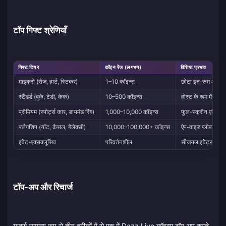
टॉप गिफ्ट श्रेणियाँ
गिफ्ट टियर
कॉइन रेंज (लगभग)
विशिष्ट प्रभाव
माइक्रो (रोज, हार्ट, स्टिकर)
1–10 कॉइन्स
छोटा इन-रूम आइकन;
स्टैंडर्ड (बुके, टेडी, केक)
10–500 कॉइन्स
होस्ट के रूम में मि
प्रीमियम (स्पोर्ट्स कार, डायमंड रिंग)
1,000–10,000 कॉइन्स
फुल-स्क्रीन एनिमेशन
फ्लैगशिप (यॉट, कैसल, गैलेक्सी)
10,000–100,000+ कॉइन्स
ऐप-वाइड ग्लोबल ब्रॉड
इवेंट-एक्सक्लूसिव
परिवर्तनशील
सीजनल इवेंट्स से जु
टॉप-अप और रिचार्ज
यूज़र्स सामान्य रूप से तीन तरीकों में से एक में Dazz Live कॉइन्स टॉप अप करते