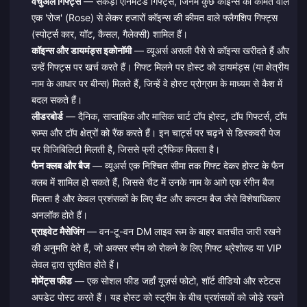
वर्चुअल गिफ्ट्स
— सैकड़ों एनिमेटेड गिफ्ट्स, जिनमें कुछ कॉइन्स की कीमत वाले
एक 'रोज' (Rose) से लेकर हजारों कॉइन्स की कीमत वाले फ्लैगशिप गिफ्ट्स
(स्पोर्ट्स कार, यॉट, कैसल, गैलेक्सी) शामिल हैं।
कॉइन्स और डायमंड्स इकोनॉमी
— व्यूअर्स असली पैसे से कॉइन्स खरीदते हैं और
उन्हें गिफ्ट्स पर खर्च करते हैं। गिफ्ट मिलने पर होस्ट को डायमंड्स (या क्षेत्रीय
नाम के आधार पर बीन्स) मिलते हैं, जिन्हें वे होस्ट प्रोग्राम के माध्यम से कैश में
बदल सकते हैं।
लीडरबोर्ड
— दैनिक, साप्ताहिक और मासिक चार्ट टॉप होस्ट, टॉप गिफ्टर्स, टॉप
रूम्स और टॉप क्षेत्रों को रैंक करते हैं। इन चार्ट्स पर चढ़ने से डिस्कवरी पेज
पर विजिबिलिटी मिलती है, जिससे फ्री ट्रैफिक मिलता है।
फैन क्लब और बैज
— व्यूअर्स एक निश्चित सीमा तक गिफ्ट देकर होस्ट के फैन
क्लब में शामिल हो सकते हैं, जिससे चैट में उनके नाम के आगे एक रंगीन बैज
मिलता है और केवल प्रशंसकों के लिए चैट और कस्टम बैज जैसे विशेषाधिकार
अनलॉक होते हैं।
प्राइवेट मैसेजिंग
— वन-टू-वन DM लाइव रूम के बाहर बातचीत जारी रखने
की अनुमति देते हैं, जो अक्सर स्पैम को रोकने के लिए गिफ्ट थ्रेशोल्ड या VIP
लेवल द्वारा सुरक्षित होते हैं।
मोमेंट्स फीड
— एक सोशल फीड जहाँ यूज़र्स फोटो, शॉर्ट वीडियो और स्टेटस
अपडेट पोस्ट करते हैं। यह होस्ट को स्ट्रीम के बीच प्रशंसकों को जोड़े रखने