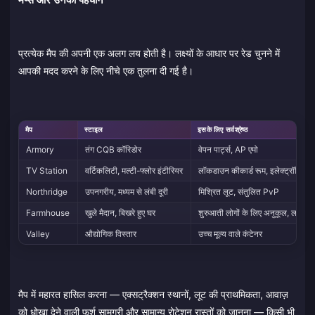
मैप्स और उनकी पहचान
प्रत्येक मैप की अपनी एक अलग लय होती है। लक्ष्यों के आधार पर रेड चुनने में
आपकी मदद करने के लिए नीचे एक तुलना दी गई है।
मैप
स्टाइल
इसके लिए सर्वश्रेष्ठ
Armory
तंग CQB कॉरिडोर
वेपन पार्ट्स, AP एमो
TV Station
वर्टिकलिटी, मल्टी-फ्लोर इंटीरियर
लॉकडाउन कीकार्ड रूम, इलेक्ट्रॉनिक्स
Northridge
उपनगरीय, मध्यम से लंबी दूरी
मिश्रित लूट, संतुलित PvP
Farmhouse
खुले मैदान, बिखरे हुए घर
शुरुआती लोगों के लिए अनुकूल, लचीले
Valley
औद्योगिक विस्तार
उच्च मूल्य वाले कंटेनर
मैप में महारत हासिल करना — एक्सट्रैक्शन स्थानों, लूट की प्राथमिकता, आवाज़
को धोखा देने वाली फर्श सामग्री और सामान्य रोटेशन रास्तों को जानना — किसी भी