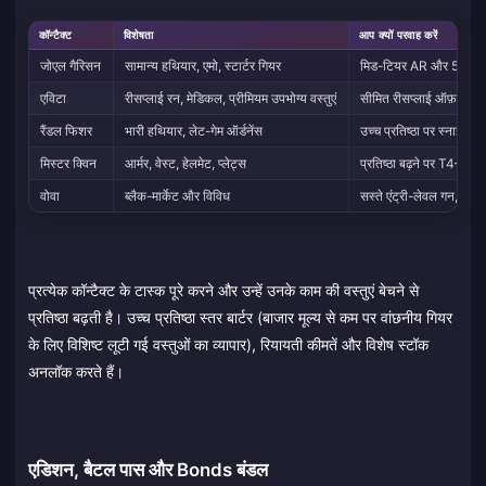
कॉन्टैक्ट
विशेषता
आप क्यों परवाह करें
जोएल गैरिसन
सामान्य हथियार, एमो, स्टार्टर गियर
मिड-टियर AR और 5.56 स्
एविटा
रीसप्लाई रन, मेडिकल, प्रीमियम उपभोग्य वस्तुएं
सीमित रीसप्लाई ऑफ़र और प्
रैंडल फिशर
भारी हथियार, लेट-गेम ऑर्डनेंस
उच्च प्रतिष्ठा पर स्नाइपर 
मिस्टर क्विन
आर्मर, वेस्ट, हेलमेट, प्लेट्स
प्रतिष्ठा बढ़ने पर T4–T6 आ
वोवा
ब्लैक-मार्केट और विविध
सस्ते एंट्री-लेवल गन, मरम
प्रत्येक कॉन्टैक्ट के टास्क पूरे करने और उन्हें उनके काम की वस्तुएं बेचने से
प्रतिष्ठा बढ़ती है। उच्च प्रतिष्ठा स्तर बार्टर (बाजार मूल्य से कम पर वांछनीय गियर
के लिए विशिष्ट लूटी गई वस्तुओं का व्यापार), रियायती कीमतें और विशेष स्टॉक
अनलॉक करते हैं।
एडिशन, बैटल पास और Bonds बंडल