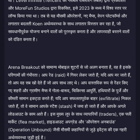
था। Level Infinite (Tencent का ग्लोबल पब्लिशिंग लेबल) द्वारा प्रकाशित
और MoreFun Studios द्वारा विकसित, इसे 2023 के मध्य में विश्व स्तर पर
लॉन्च किया गया था। तब से यह मौसमी ऑपरेशनों, नए मैप्स, वेपन प्लेटफॉर्म्स और
लगातार बदलती Koen अर्थव्यवस्था के साथ लगातार विस्तार कर रहा है, जो
सावधानीपूर्वक योजना बनाने वालों को पुरस्कृत करता है और लापरवाही बरतने वालों
को दंडित करता है।
Arena Breakout को सामान्य मोबाइल शूटरों से जो अलग बनाता है, वह है इसके
परिणामों की गंभीरता। आप रेड (raid) में गियर लेकर जाते हैं; यदि आप मर जाते हैं,
तो आप वह सब खो देते हैं जो आप साथ लाए थे। आप वास्तविक रूप से रेंडर किए
गए शहरी और ग्रामीण मैप्स में गोला-बारूद, चिकित्सा आपूर्ति, हथियारों के पुर्जे और
कीमती सामान इकट्ठा करते हैं; यदि आप सफलतापूर्वक बाहर (exfiltrate) निकल
जाते हैं, तो वे सामान आपके स्टैश (stash) में जमा हो जाते हैं और आपके अगले
लोडआउट के काम आते हैं। इस मुख्य लूप के साथ व्यापारियों (traders), एक फ्ली
मार्केट (flea market), हाइडआउट अपग्रेड और 'ऑपरेशन अनबाउंड'
(Operation Unbound) जैसी मौसमी कहानियों से जुड़े इवेंट्स की एक गहरी
अर्थव्यवस्था जुड़ी हुई है।