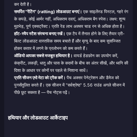
कर देती है।
समर्पित "रैटिंग" (ratting) लोडआउट बनाएं।
एक साइलेंस्ड पिस्टल, गहरे रंग
के कपड़े, कोई आर्मर नहीं, अधिकतम दवाएं, अधिकतम बैग स्पेस। लक्ष्य: शून्य
मुठभेड़, पूर्ण एक्सट्रैक्ट। प्रति रेड लाभ अक्सर चाड रन से अधिक होता है।
हॉट-स्वैप स्टैश संरचना बनाए रखें।
एक टैप में तैनात होने के लिए तैयार प्री-
बिल्ट लोडआउट वास्तविक समय बचाते हैं और मृत्यु के बाद कम सुसज्जित
होकर कतार में लगने के प्रलोभन को कम करते हैं।
ऑडियो आपका सबसे मजबूत हथियार है।
वायर्ड हेडफ़ोन का उपयोग करें,
कंक्रीट, लकड़ी, धातु और घास के कदमों के बीच का अंतर सीखें, और ध्वनि की
दिशा के आधार पर कोनों पर पहले से निशाना साधें।
प्रति सीजन एमो मेटा को ट्रैक करें।
पैच अक्सर पेनेट्रेशन और डैमेज को
पुनर्संतुलित करते हैं। एक सीजन में "सर्वश्रेष्ठ" 5.56 राउंड अगले सीजन में
पीछे छूट सकता है — पैच नोट्स पढ़ें।
हथियार और लोडआउट आर्केटाइप