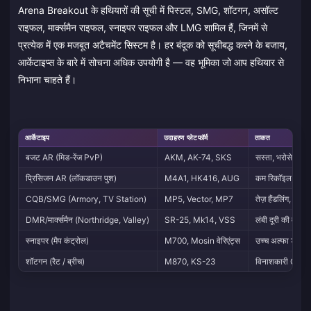
Arena Breakout के हथियारों की सूची में पिस्टल, SMG, शॉटगन, असॉल्ट
राइफल, मार्क्समैन राइफल, स्नाइपर राइफल और LMG शामिल हैं, जिनमें से
प्रत्येक में एक मजबूत अटैचमेंट सिस्टम है। हर बंदूक को सूचीबद्ध करने के बजाय,
आर्केटाइप्स के बारे में सोचना अधिक उपयोगी है — वह भूमिका जो आप हथियार से
निभाना चाहते हैं।
आर्केटाइप
उदाहरण प्लेटफॉर्म
ताकत
बजट AR (मिड-रेंज PvP)
AKM, AK-74, SKS
सस्ता, भरोसेमंद, 
प्रिसिजन AR (लॉकडाउन पुश)
M4A1, HK416, AUG
कम रिकॉइल, उत्कृष
CQB/SMG (Armory, TV Station)
MP5, Vector, MP7
तेज़ हैंडलिंग, बड़ी
DMR/मार्क्समैन (Northridge, Valley)
SR-25, Mk14, VSS
लंबी दूरी की वन-टैप
स्नाइपर (मैप कंट्रोल)
M700, Mosin वेरिएंट्स
उच्च अल्फा डैमेज
शॉटगन (रैट / ब्रीच)
M870, KS-23
विनाशकारी CQB, 