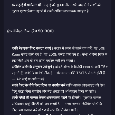
हर लड़ाई में शामिल न हों।
लड़ाई को सुनना और उसके बाद दोनों लाशों को
लूटना एक्सट्रैक्शन शूटरों में सबसे अधिक लाभदायक व्यवहार है।
इंटरमीडिएट टिप्स (रेड 50–300)
प्रति रेड एक "किट बजट" बनाएं।
कतार में लगने से पहले तय करें: यह 50k
Koen बजट वाली रन है, यह 200k बजट वाली रन है। कभी भी ऐसा गियर न
लाएं जिसे आप दो बार खोना बर्दाश्त नहीं कर सकते।
अपेक्षित आर्मर के अनुसार एमो चुनें।
कोवर्ट ऑप्स के विरोधी शायद ही कभी T5+
पहनते हैं; M193 या PS ठीक है। लॉकडाउन लॉबी T5/T6 से भरी होती हैं
— AP लाएं या आगे न बढ़ें।
सस्ते वेस्ट के नीचे चेस्ट रिग्स का उपयोग करें
ताकि आपके लोडआउट की डेथ
वैल्यू बढ़ाए बिना मैगजीन और मेड क्षमता को अधिकतम किया जा सके।
आर्मर प्लेटों की मरम्मत केवल आवश्यकता पड़ने पर ही करें।
प्रत्येक मरम्मत
अधिकतम ड्यूरेबिलिटी को कम करती है — उच्च-स्तरीय सिरेमिक प्लेटों के
लिए, कम मरम्मत करें और उन्हें अर्ध-डिस्पोजेबल मानें।