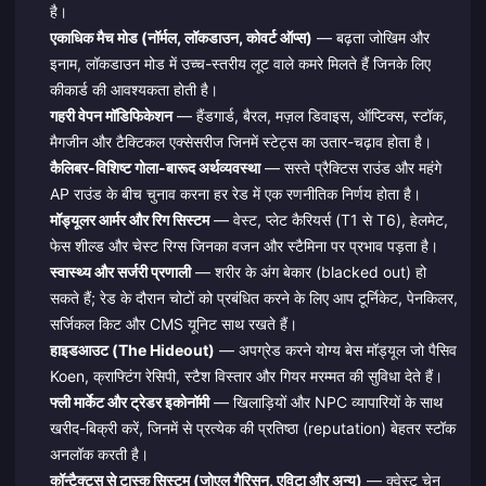
है।
एकाधिक मैच मोड (नॉर्मल, लॉकडाउन, कोवर्ट ऑप्स)
— बढ़ता जोखिम और
इनाम, लॉकडाउन मोड में उच्च-स्तरीय लूट वाले कमरे मिलते हैं जिनके लिए
कीकार्ड की आवश्यकता होती है।
गहरी वेपन मॉडिफिकेशन
— हैंडगार्ड, बैरल, मज़ल डिवाइस, ऑप्टिक्स, स्टॉक,
मैगजीन और टैक्टिकल एक्सेसरीज जिनमें स्टेट्स का उतार-चढ़ाव होता है।
कैलिबर-विशिष्ट गोला-बारूद अर्थव्यवस्था
— सस्ते प्रैक्टिस राउंड और महंगे
AP राउंड के बीच चुनाव करना हर रेड में एक रणनीतिक निर्णय होता है।
मॉड्यूलर आर्मर और रिग सिस्टम
— वेस्ट, प्लेट कैरियर्स (T1 से T6), हेलमेट,
फेस शील्ड और चेस्ट रिग्स जिनका वजन और स्टैमिना पर प्रभाव पड़ता है।
स्वास्थ्य और सर्जरी प्रणाली
— शरीर के अंग बेकार (blacked out) हो
सकते हैं; रेड के दौरान चोटों को प्रबंधित करने के लिए आप टूर्निकेट, पेनकिलर,
सर्जिकल किट और CMS यूनिट साथ रखते हैं।
हाइडआउट (The Hideout)
— अपग्रेड करने योग्य बेस मॉड्यूल जो पैसिव
Koen, क्राफ्टिंग रेसिपी, स्टैश विस्तार और गियर मरम्मत की सुविधा देते हैं।
फ्ली मार्केट और ट्रेडर इकोनॉमी
— खिलाड़ियों और NPC व्यापारियों के साथ
खरीद-बिक्री करें, जिनमें से प्रत्येक की प्रतिष्ठा (reputation) बेहतर स्टॉक
अनलॉक करती है।
कॉन्टैक्ट्स से टास्क सिस्टम (जोएल गैरिसन, एविटा और अन्य)
— क्वेस्ट चेन