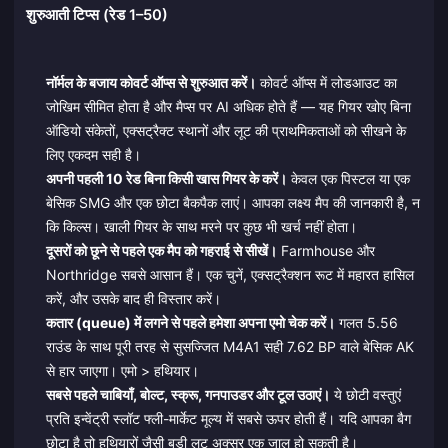
शुरुआती टिप्स (रेड 1–50)
नॉर्मल के बजाय कोवर्ट ऑप्स से शुरुआत करें।
कोवर्ट ऑप्स में लोडआउट का
जोखिम सीमित होता है और मैप्स पर AI अधिक होते हैं — यह गियर खोए बिना
ऑडियो संकेतों, एक्सट्रैक्ट स्थानों और लूट की प्राथमिकताओं को सीखने के
लिए एकदम सही है।
अपनी पहली 10 रेड बिना किसी खास गियर के करें।
केवल एक पिस्टल या एक
बेसिक SMG और एक छोटा बैकपैक लाएं। आपका लक्ष्य मैप की जानकारी है, न
कि किल्स। खाली गियर के साथ मरने पर कुछ भी खर्च नहीं होता।
दूसरों को छूने से पहले एक मैप को गहराई से सीखें।
Farmhouse और
Northridge सबसे आसान हैं। एक चुनें, एक्सट्रैक्शन रूट में महारत हासिल
करें, और उसके बाद ही विस्तार करें।
कतार (queue) में लगने से पहले हमेशा अपना एमो चेक करें।
गलत 5.56
राउंड के साथ पूरी तरह से सुसज्जित M4A1 सही 7.62 BP वाले बेसिक AK
से हार जाएगा। एमो > हथियार।
सबसे पहले चाबियाँ, बोल्ट, स्क्रू, गनपाउडर और टूल उठाएं।
ये छोटी वस्तुएं
प्रति इन्वेंट्री स्लॉट फ्ली-मार्केट मूल्य में सबसे ऊपर होती हैं। यदि आपका बैग
छोटा है तो हथियारों जैसी बड़ी लूट अक्सर एक जाल हो सकती है।