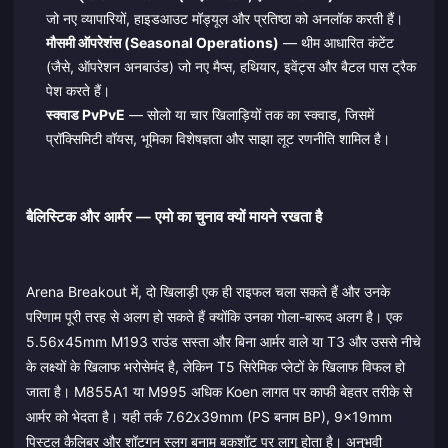
जो नए व्यापारियों, हाइडआउट मॉड्यूल और प्रतिष्ठा को अनलॉक करती हैं।
मौसमी ऑपरेशंस (Seasonal Operations)
— थीम आधारित कंटेंट
(जैसे, ऑपरेशन अनबाउंड) जो नए मैप्स, हथियार, इवेंट्स और बैटल पास ट्रैक
पेश करते हैं।
स्क्वाड PvPvE
— सोलो या चार खिलाड़ियों तक का स्क्वाड, जिसमें
प्रॉक्सिमिटी वॉयस, भूमिका विशेषज्ञता और साझा लूट रणनीति शामिल है।
बैलिस्टिक और आर्मर — एमो का चुनाव क्यों मायने रखता है
Arena Breakout में, दो खिलाड़ी एक ही राइफल चला सकते हैं और उनके
परिणाम पूरी तरह से अलग हो सकते हैं क्योंकि उनका गोला-बारूद अलग है। एक
5.56x45mm M193 राउंड सस्ता और बिना आर्मर वाले या T3 और उससे नीचे
के लक्ष्यों के खिलाफ भरोसेमंद है, लेकिन T5 सिरेमिक प्लेटों के खिलाफ विफल हो
जाता है। M855A1 या M995 अधिक Koen लागत पर काफी बेहतर तरीके से
आर्मर को भेदता है। यही तर्क 7.62x39mm (PS बनाम BP), 9x19mm
पिस्टल कैलिबर और शॉटगन स्लग बनाम बकशॉट पर लागू होता है। अनुभवी