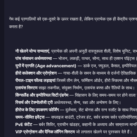
गेम कई प्रणालियों को एक-दूसरे के ऊपर रखता है, लेकिन प्रत्येक एक ही केंद्रीय प
करता है?
नौ खेलने योग्य सभ्यताएं
, प्रत्येक की अपनी अनूठी वास्तुकला शैली, विशेष यूनिट, सभ
पांच संसाधन अर्थव्यवस्था
— भोजन, लकड़ी, पत्थर, सोना, साथ ही एक्शन पॉइंट्स (स्ट
युगों में प्रगति (Age advancement)
— डार्क एज, फ्यूडल, कैसल, इम्पीरियल 
हीरो कलेक्शन और प्रोग्रेशन
— गाचा-शैली के समन के माध्यम से दर्जनों ऐतिहासिक कमा
रीयल-टाइम फील्ड लड़ाइयां
जिसमें तीन लेन, फॉर्मेशन ऑर्डर, हीरो स्किल्स और मौ
एलायंस सिस्टम
साझा तकनीक, संयुक्त निर्माण, एलायंस बफ्स और रैलियों के साथ।
किंग्सलैंड और इम्पीरियल सिटी एंडगेम
— सिंहासन के लिए समय-समय पर होने वाला सर्
रिसर्च और टेक्नोलॉजी ट्री
अर्थव्यवस्था, सैन्य, रक्षा और अन्वेषण के लिए।
हीरोज के लिए उपकरण फोर्जिंग
— दुर्लभता, सेट बोनस और रत्न स्लॉट के साथ गिय
समय-सीमित इवेंट्स
— सप्लाइज बाउंटी, ट्रेजर हंट, सर्वर बनाम सर्वर प्रतियोगि
PvE कंटेंट
— बर्बर शिविर, प्राचीन खंडहर, कहानी के अध्याय और साम्राज्य मानच
VIP प्रोग्रेशन और दैनिक लॉगिन सिस्टम
जो लगातार खेलने पर पुरस्कार देते हैं।