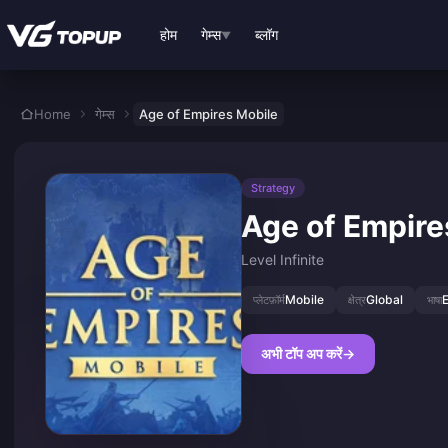
मुख्य सामग्री पर जाएं
होम
गेम्स
ब्लॉग
▼
Home
गेम्स
Age of Empires Mobile
Strategy
Age of Empire
Level Infinite
Mobile
Global
E
प्लेटफ़ॉर्म
क्षेत्र
भाषा
अभी टॉप अप करें
→