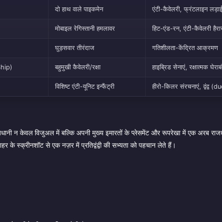
दो हाथ वाले पाइकमेन
एंटी-कैवेलरी, फ्रंटलाइन लड़ा
मोबाइल रेगिस्तानी हमलावर
हिट-एंड-रन, एंटी-कैवेलरी हैर
घुड़सवार तीरंदाज
गतिशीलता-केंद्रित आक्रमण
Ship)
बहुमुखी कैवेलरी/रक्षा
हाइब्रिड सेनाएं, रक्षात्मक घेराब
विशिष्ट एंटी-यूनिट इन्फैंट्री
हीरो-किलर संरचनाएं, द्वंद्व (d
नी न केवल विजुअल में बल्कि अपनी मुख्य इमारतों के प्लेसमेंट और रूपरेखा में एक अरब राजध
े स्क्रीनशॉट से एक नज़र में प्रतिद्वंद्वी की सभ्यता को पहचान लेते हैं।