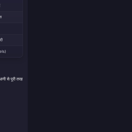
ई
ास
ंदी
uels)
ानी से पूरी तरह