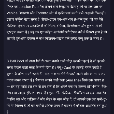
महाद्वीप और हर कौशल स्तर तक फैला हुआ है — चाहे वे कॉफी ब्रेक के दौरान एक
मिनट का London Pub मैच खेलने वाले कैजुअल खिलाड़ी हों या रात-रात भर
Venice Beach और Toronto लीग में प्रतिस्पर्धा करने वाले अनुभवी खिलाड़ी।
इसका फॉर्मूला बेहद सरल है: रीयल-टाइम वन-ऑन-वन 8-बॉल पूल, जो एक ऐसे
फिजिक्स इंजन पर आधारित है जो स्पिन, इंग्लिश, डिफ्लेक्शन और कुशन प्ले को
पुरस्कृत करता है। यह सब एक कॉइन-इकोनॉमी प्रोग्रेशन कर्व में लिपटा हुआ है जो
आपको शुरुआती टेबल्स से सीधे मिलियन-कॉइन वाले एलीट वेन्यू तक ले जाता है।
8 Ball Pool को अन्य गेमों से अलग बनाने वाली चीज़ इसकी गहराई है जो इसकी
सरल दिखने वाली सतह के नीचे छिपी है। क्यू (Cue) के आंकड़े मायने रखते हैं।
कुशन के कोण मायने रखते हैं। टाइमर खत्म होने से पहले अपने शॉट का समय तय
करना मायने रखता है। निशाना लगाने वाली रेखा (Aim line) सिर्फ एक आधार है
— हर बड़ी जीत इस बात से तय होती है कि आपने उस पर कितना टॉप-स्पिन, बैक-
स्पिन या साइड-इंग्लिश लगाया है। एक गंभीर फिजिक्स सैंडबॉक्स को दांव-आधारित
वेजरिंग लूप और प्रतिस्पर्धी लीग लैडर के साथ जोड़ दें, तो आपको एक ऐसा फ्री-टू-
प्ले गेम मिलता है जो दस वर्षों से अधिक समय से वास्तव में कौशल-आधारित बना हुआ
है।