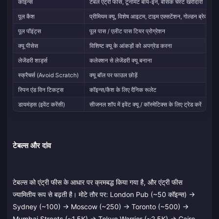
कॉइन्स
टेबल एंट्री फीस, टूर्नामेंट बाय-इन, बेसिक चेस्ट खरीदारी
पूल कैश
प्रीमियम क्यू, विशेष आइटम, टाइम एक्सटेंशन, गोल्डन ब्रेक
पूल पॉइंट्स
पूल पास / एलीट पास टियर प्रोग्रेशन
क्यू पीसेस
विशिष्ट क्यू के आंकड़ों को अपग्रेड करना
लेजेंडरी शार्ड्स
कलेक्शन से लेजेंडरी क्यू बनाना
स्क्रैचर्स (Avoid Scratch)
क्यू बॉल पर फाउल छोड़ें
स्पिन एंड विन टिकट्स
कॉइन्स/कैश के लिए दैनिक रूलेट
डायमंड्स (इवेंट करेंसी)
सीजनल शॉप में इवेंट क्यू / कॉस्मेटिक्स के लिए ट्रेड करें
टेबल्स और दांव
टेबल्स को एंट्री फीस के आधार पर क्रमबद्ध किया गया है, और एंट्री फीस
ज्यामितीय रूप से बढ़ती है। मोटे तौर पर: London Pub (~50 कॉइन्स) →
Sydney (~100) → Moscow (~250) → Toronto (~500) →
Mumbai Streets (~1.5K) → Tokyo Warrior (~2.5K) → Cairo