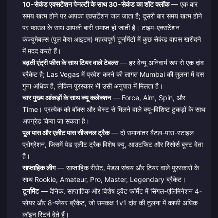
10-सेकंड एक्सटेंशन पेनल्टी के साथ 30-सेकंड का शॉट क्लॉक
— एक बार
समय खत्म होने पर आपका एक्सटेंशन जल जाता है; दूसरी बार समय खत्म होने
पर फाउल के साथ आपकी बारी समाप्त हो जाती है। टाइम-एक्सटेंशन
कंज्यूमेबल्स (पूल कैश आइटम) महत्वपूर्ण टूर्नामेंटों में कुछ सेकंड वापस खरीदने
में मदद करते हैं।
बढ़ती एंट्री फीस के साथ टियर वाले टेबल्स
— हर वेन्यू अनिवार्य रूप से एक दांव
ब्रैकेट है; Las Vegas में प्रवेश करने की लागत Mumbai की तुलना में दस
गुना अधिक है, लेकिन पुरस्कार भी उसी अनुपात में मिलता है।
चार मुख्य आंकड़ों के साथ क्यू कलेक्शन
— Force, Aim, Spin, और
Time। प्रत्येक को बॉक्स और चेस्ट से मिलने वाले क्यू-विशिष्ट टुकड़ों के साथ
अपग्रेड किया जा सकता है।
पूल पास और एलीट पास सीजनल ट्रैक
— दो समानांतर बैटल-पास-स्टाइल
प्रोग्रेशन, जिसमें पेड एलीट ट्रैक विशेष क्यू, आउटफिट और रिसोर्स बूस्ट देता
है।
साप्ताहिक लीग
— साप्ताहिक रीसेट, मेडल संचय और टियर वाले पुरस्कारों के
साथ Rookie, Amateur, Pro, Master, Legendary ब्रैकेट।
टूर्नामेंट
— दैनिक, साप्ताहिक और विशेष इवेंट फॉर्मेट में सिंगल-एलिमिनेशन 4-
प्लेयर और 8-प्लेयर ब्रैकेट, जो समकक्ष 1v1 दांव की तुलना में काफी अधिक
कॉइन रिटर्न देते हैं।