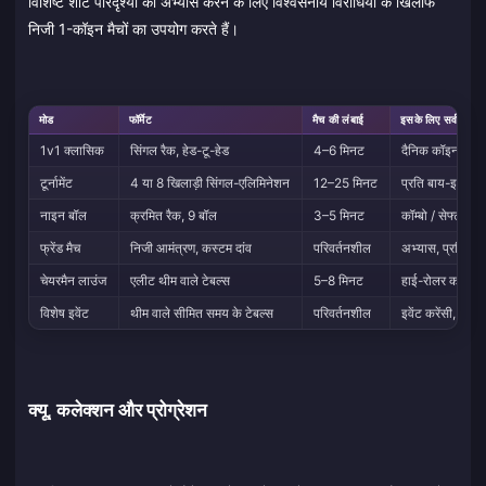
विशिष्ट शॉट परिदृश्यों का अभ्यास करने के लिए विश्वसनीय विरोधियों के खिलाफ
निजी 1-कॉइन मैचों का उपयोग करते हैं।
मोड
फॉर्मेट
मैच की लंबाई
इसके लिए सर्वश्रेष्ठ
1v1 क्लासिक
सिंगल रैक, हेड-टू-हेड
4–6 मिनट
दैनिक कॉइन ग्राइं
टूर्नामेंट
4 या 8 खिलाड़ी सिंगल-एलिमिनेशन
12–25 मिनट
प्रति बाय-इन अध
नाइन बॉल
क्रमित रैक, 9 बॉल
3–5 मिनट
कॉम्बो / सेफ्टी विशे
फ्रेंड मैच
निजी आमंत्रण, कस्टम दांव
परिवर्तनशील
अभ्यास, प्रतिद्वंद्
चेयरमैन लाउंज
एलीट थीम वाले टेबल्स
5–8 मिनट
हाई-रोलर कॉस्मेट
विशेष इवेंट
थीम वाले सीमित समय के टेबल्स
परिवर्तनशील
इवेंट करेंसी, विशेष 
क्यू, कलेक्शन और प्रोग्रेशन