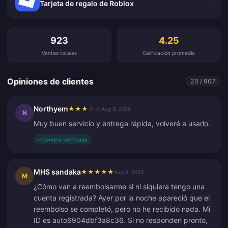
Tarjeta de regalo de Roblox
Opiniones de clientes
923
4.25
Ventas totales
Calificación promedio
Opiniones de clientes
20 / 907
Northyem
★
★
★
★
★
Aug 9, 2026
N
Muy buen servicio y entrega rápida, volveré a usarlo.
✓
Compra verificada
MHS sandaka
★
★
★
★
★
Aug 9, 2026
M
¿Cómo van a reembolsarme si ni siquiera tengo una
cuenta registrada? Ayer por la noche apareció que el
reembolso se completó, pero no he recibido nada. Mi
ID es auto6904dbf3a8c36. Si no responden pronto,