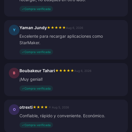
✓
Compra verificada
Yaman Jundy
★
★
★
★
★
Aug 6, 2026
Y
Excelente para recargar aplicaciones como
StarMaker.
✓
Compra verificada
Boubakeur Tahari
★
★
★
★
★
Aug 6, 2026
B
¡Muy genial!
✓
Compra verificada
otrexti
★
★
★
★
★
Aug 5, 2026
O
Confiable, rápido y conveniente. Económico.
✓
Compra verificada