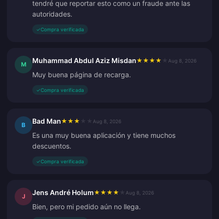
tendré que reportar esto como un fraude ante las
autoridades.
✓
Compra verificada
Muhammad Abdul Aziz Misdan
★
★
★
★
★
Aug 8, 2026
M
Muy buena página de recarga.
✓
Compra verificada
Bad Man
★
★
★
★
★
Aug 8, 2026
B
Es una muy buena aplicación y tiene muchos
descuentos.
✓
Compra verificada
Jens André Holum
★
★
★
★
★
Aug 8, 2026
J
Bien, pero mi pedido aún no llega.