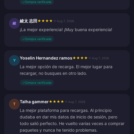
✓
Compra verificada
綾太 志田
★
★
★
★
★
Aug 7, 2026
綾
¡La mejor experiencia! ¡Muy buena experiencia!
✓
Compra verificada
Yoselin Hernandez ramos
★
★
★
★
★
Aug 7, 2026
Y
La mejor opción de recarga. El mejor lugar para
recargar, no busques en otro lado.
✓
Compra verificada
Talha gammer
★
★
★
★
★
Aug 7, 2026
T
La mejor plataforma para recargas. Al principio
dudaba en dar mis datos de inicio de sesión, pero
todo salió perfecto. He vuelto varias veces a comprar
paquetes y nunca he tenido problemas.