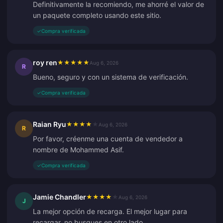
Definitivamente la recomiendo, me ahorré el valor de
un paquete completo usando este sitio.
✓
Compra verificada
roy ren
★
★
★
★
★
Aug 6, 2026
R
Bueno, seguro y con un sistema de verificación.
✓
Compra verificada
Raian Ryu
★
★
★
★
★
Aug 6, 2026
R
Por favor, créenme una cuenta de vendedor a
nombre de Mohammed Asif.
✓
Compra verificada
Jamie Chandler
★
★
★
★
★
Aug 6, 2026
J
La mejor opción de recarga. El mejor lugar para
recargar, no busques en otro lado.