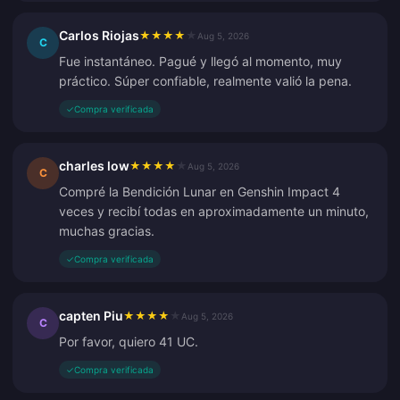
Carlos Riojas
★
★
★
★
★
Aug 5, 2026
C
Fue instantáneo. Pagué y llegó al momento, muy
práctico. Súper confiable, realmente valió la pena.
✓
Compra verificada
charles low
★
★
★
★
★
Aug 5, 2026
C
Compré la Bendición Lunar en Genshin Impact 4
veces y recibí todas en aproximadamente un minuto,
muchas gracias.
✓
Compra verificada
capten Piu
★
★
★
★
★
Aug 5, 2026
C
Por favor, quiero 41 UC.
✓
Compra verificada