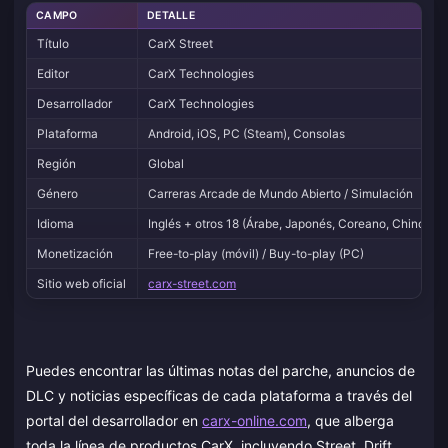
CAMPO
DETALLE
Título
CarX Street
Editor
CarX Technologies
Desarrollador
CarX Technologies
Plataforma
Android, iOS, PC (Steam), Consolas
Región
Global
Género
Carreras Arcade de Mundo Abierto / Simulación
Idioma
Inglés + otros 18 (Árabe, Japonés, Coreano, Chino Sim
Monetización
Free-to-play (móvil) / Buy-to-play (PC)
Sitio web oficial
carx-street.com
Puedes encontrar las últimas notas del parche, anuncios de
DLC y noticias específicas de cada plataforma a través del
portal del desarrollador en
carx-online.com
, que alberga
toda la línea de productos CarX, incluyendo Street, Drift