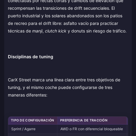
conectadas por rectas cortas y cambios de elevación que
recompensan las transiciones de drift secuenciales. El
puerto industrial y los solares abandonados son los patios
de recreo para el drift libre: asfalto vacío para practicar
técnicas de
manji
,
clutch kick
y donuts sin riesgo de tráfico.
Disciplinas de tuning
CarX Street marca una línea clara entre tres objetivos de
tuning, y el mismo coche puede configurarse de tres
maneras diferentes:
TIPO DE CONFIGURACIÓN
PREFERENCIA DE TRACCIÓN
COM
Sprint / Agarre
AWD o FR con diferencial bloqueable
Spor