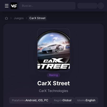
Saltar al contenido principal
Buscar...
Juegos
CarX Street
Racing
CarX Street
CarX Technologies
Android, iOS, PC
Global
English
Plataforma
Región
Idioma