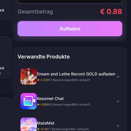
wa
€ 0.88
Gesamtbetrag
Aufladen
Verwandte Produkte
wa
0
Dream and Lethe Record GOLD aufladen
→
★ 4.23
957 Bewertungen
928 verkauft
Kessmet Chat
→
★ 4.89
863 Bewertungen
869 verkauft
MateMet
→
★ 4.14
811 Bewertungen
947 verkauft