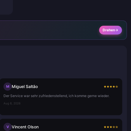
Drehen
Miguel Saltão
M
★
★
★
★
☆
Der Service war sehr zufriedenstellend, ich komme gerne wieder.
Aug 8, 2026
Vincent Olson
V
★
★
★
☆
☆