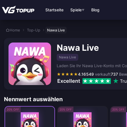
Zum Hauptinhalt springen
Startseite
Spiele
Blog
▼
Home
Top-Up
Nawa Live
Nawa Live
Nawa Live
Laden Sie Ihr Nawa Live-Konto mit Co
★
★
★
★
★
4.16
549
verkauft
737
Bew
Excellent
Tru
Nennwert auswählen
20% OFF
20% OFF
20% OFF