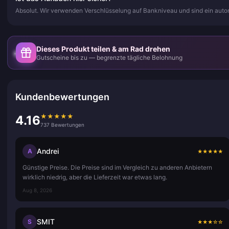
Absolut. Wir verwenden Verschlüsselung auf Bankniveau und sind ein autor
Dieses Produkt teilen & am Rad drehen
Gutscheine bis zu — begrenzte tägliche Belohnung
Kundenbewertungen
★
★
★
★
★
4.16
737 Bewertungen
Andrei
A
★
★
★
★
★
Günstige Preise. Die Preise sind im Vergleich zu anderen Anbietern
wirklich niedrig, aber die Lieferzeit war etwas lang.
Aug 8, 2026
SMIT
S
★
★
★
☆
☆