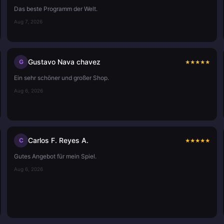
Das beste Programm der Welt.
Aug 7, 2026
Gustavo Nava chavez
G
★
★
★
★
★
Ein sehr schöner und großer Shop.
Aug 6, 2026
Carlos F. Reyes A.
C
★
★
★
★
★
Gutes Angebot für mein Spiel.
Aug 6, 2026