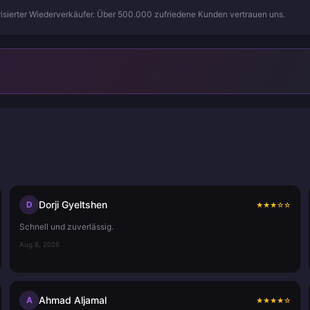
isierter Wiederverkäufer. Über 500.000 zufriedene Kunden vertrauen uns.
Dorji Gyeltshen
D
★
★
★
☆
☆
Schnell und zuverlässig.
Aug 8, 2026
Ahmad Aljamal
A
★
★
★
★
☆