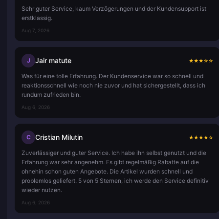
Sehr guter Service, kaum Verzögerungen und der Kundensupport ist
erstklassig.
Aug 7, 2026
Jair matute
J
★
★
★
☆
☆
Was für eine tolle Erfahrung. Der Kundenservice war so schnell und
reaktionsschnell wie noch nie zuvor und hat sichergestellt, dass ich
rundum zufrieden bin.
Aug 6, 2026
Cristian Milutin
C
★
★
★
★
☆
Zuverlässiger und guter Service. Ich habe ihn selbst genutzt und die
Erfahrung war sehr angenehm. Es gibt regelmäßig Rabatte auf die
ohnehin schon guten Angebote. Die Artikel wurden schnell und
problemlos geliefert. 5 von 5 Sternen, ich werde den Service definitiv
wieder nutzen.
Aug 6, 2026