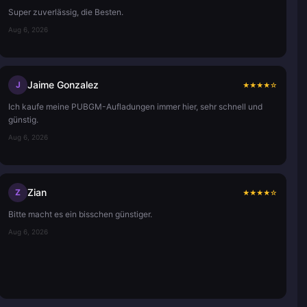
Super zuverlässig, die Besten.
Aug 6, 2026
Jaime Gonzalez
J
★
★
★
★
☆
Ich kaufe meine PUBGM-Aufladungen immer hier, sehr schnell und
günstig.
Aug 6, 2026
Zian
Z
★
★
★
★
☆
Bitte macht es ein bisschen günstiger.
Aug 6, 2026