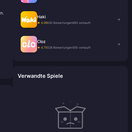
n.
Haki
→
★ 4.09
630 Bewertungen
693 verkauft
Cloz
→
★ 4.75
528 Bewertungen
555 verkauft
Verwandte Spiele