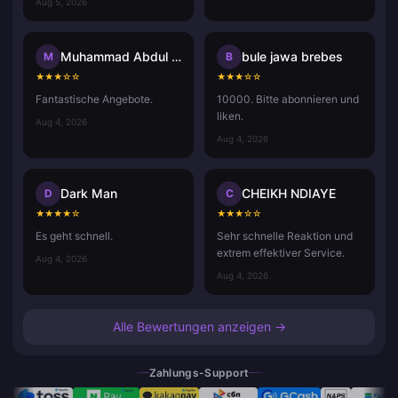
Aug 5, 2026
Muhammad Abdul Aziz Misdan
bule jawa brebes
M
B
★
★
★
☆
☆
★
★
★
☆
☆
Fantastische Angebote.
10000. Bitte abonnieren und
liken.
Aug 4, 2026
Aug 4, 2026
Dark Man
CHEIKH NDIAYE
D
C
★
★
★
★
☆
★
★
★
☆
☆
Es geht schnell.
Sehr schnelle Reaktion und
extrem effektiver Service.
Aug 4, 2026
Aug 4, 2026
Alle Bewertungen anzeigen →
Zahlungs-Support