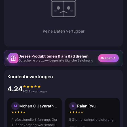
Keine Daten verfügbar
Dieses Produkt teilen & am Rad drehen
Drehen
Gutscheine bis zu — begrenzte tägliche Belohnung
Kundenbewertungen
★
★
★
★
★
4.24
802 Bewertungen
Mohan C Jayarathna
Raian Ryu
M
R
★
★
★
★
★
★
★
★
☆
☆
Professionelle Erfahrung. Der
5 Sterne, schnelle Lieferung.
Aufladevorgang war schnell
Aug 6, 2026