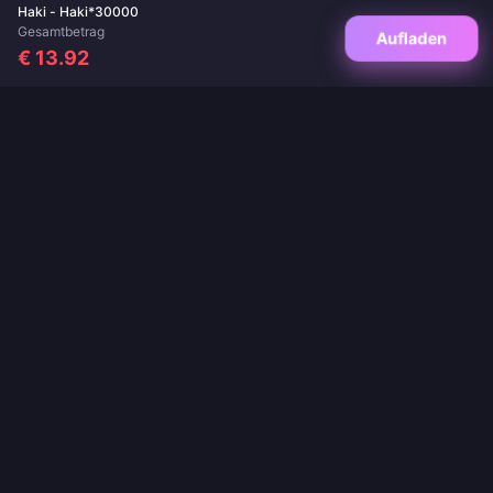
Haki - Haki*30000
Gesamtbetrag
Aufladen
€ 13.92
Deine vertrauenswürdige Anlaufstelle für Spielaufladungen und Live-App-
Aufladungen. Sofortige Lieferung, sichere Zahlungen und garantiert die besten
Preise.
FOLGEN SIE UNS
·
·
·
·
·
Über uns
Kontakt
FAQ
Rückgaberecht
Versandrichtlinie
·
·
Geldwäsche-Richtlinie
Datenschutzrichtlinie
Nutzungsbedingungen