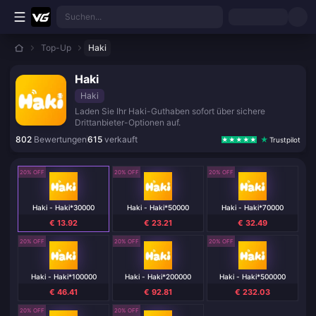
Zum Hauptinhalt springen
Suchen...
Top-Up
Haki
Haki
Haki
Laden Sie Ihr Haki-Guthaben sofort über sichere
Drittanbieter-Optionen auf.
802
Bewertungen
615
verkauft
Trustpilot
20% OFF
20% OFF
20% OFF
Haki - Haki*30000
Haki - Haki*50000
Haki - Haki*70000
€ 13.92
€ 23.21
€ 32.49
20% OFF
20% OFF
20% OFF
Haki - Haki*100000
Haki - Haki*200000
Haki - Haki*500000
€ 46.41
€ 92.81
€ 232.03
20% OFF
20% OFF