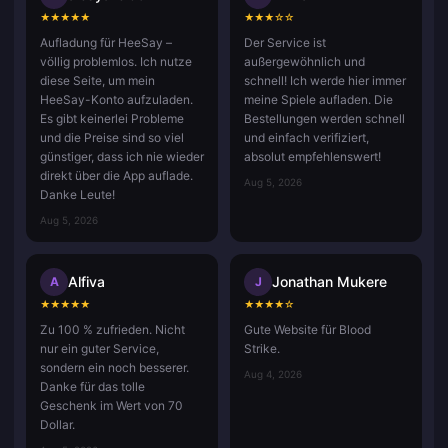
★
★
★
★
★
★
★
★
☆
☆
Aufladung für HeeSay –
Der Service ist
völlig problemlos. Ich nutze
außergewöhnlich und
diese Seite, um mein
schnell! Ich werde hier immer
HeeSay-Konto aufzuladen.
meine Spiele aufladen. Die
Es gibt keinerlei Probleme
Bestellungen werden schnell
und die Preise sind so viel
und einfach verifiziert,
günstiger, dass ich nie wieder
absolut empfehlenswert!
direkt über die App auflade.
Aug 5, 2026
Danke Leute!
Aug 5, 2026
Alfiva
Jonathan Mukere
A
J
★
★
★
★
★
★
★
★
★
☆
Zu 100 % zufrieden. Nicht
Gute Website für Blood
nur ein guter Service,
Strike.
sondern ein noch besserer.
Aug 4, 2026
Danke für das tolle
Geschenk im Wert von 70
Dollar.