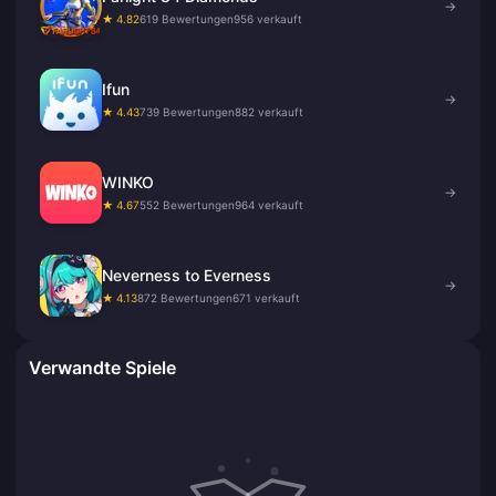
→
★ 4.82
619 Bewertungen
956 verkauft
Ifun
→
★ 4.43
739 Bewertungen
882 verkauft
WINKO
→
★ 4.67
552 Bewertungen
964 verkauft
Neverness to Everness
→
★ 4.13
872 Bewertungen
671 verkauft
Verwandte Spiele