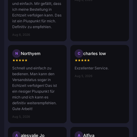
und einfach. Mir gefällt, dass
ich meine Bestellung in
Echtzeit verfolgen kann. Das
ist ein Pluspunkt für mich.
Definitiv zu empfehlen.
Aug 6, 2026
Northyem
charles low
N
C
★
★
★
★
★
★
★
★
★
★
Schnell und einfach zu
Exzellenter Service.
bedienen. Man kann den
Aug 5, 2026
Versandstatus sogar in
Echtzeit verfolgen! Das ist
ein riesiger Pluspunkt für
mich und ich kann es
definitiv weiterempfehlen.
Gute Arbeit!
Aug 5, 2026
alesyalie Jo
Alfiva
A
A