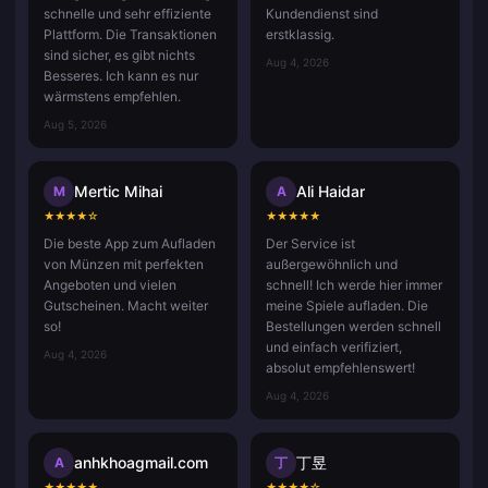
schnelle und sehr effiziente
Kundendienst sind
Plattform. Die Transaktionen
erstklassig.
sind sicher, es gibt nichts
Aug 4, 2026
Besseres. Ich kann es nur
wärmstens empfehlen.
Aug 5, 2026
Mertic Mihai
Ali Haidar
M
A
★
★
★
★
☆
★
★
★
★
★
Die beste App zum Aufladen
Der Service ist
von Münzen mit perfekten
außergewöhnlich und
Angeboten und vielen
schnell! Ich werde hier immer
Gutscheinen. Macht weiter
meine Spiele aufladen. Die
so!
Bestellungen werden schnell
und einfach verifiziert,
Aug 4, 2026
absolut empfehlenswert!
Aug 4, 2026
anhkhoagmail.com
丁昱
A
丁
★
★
★
★
★
★
★
★
★
☆