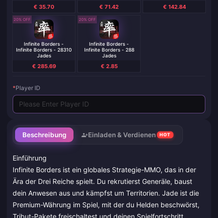
€ 35.70
€ 71.42
€ 142.84
20% OFF
20% OFF
Infinite Borders -
Infinite Borders -
Infinite Borders - 28310
Infinite Borders - 288
Jades
Jades
€ 285.69
€ 2.85
*
Player ID
Beschreibung
Einladen & Verdienen
HOT
Einführung
Infinite Borders ist ein globales Strategie-MMO, das in der
Ära der Drei Reiche spielt. Du rekrutierst Generäle, baust
dein Anwesen aus und kämpfst um Territorien. Jade ist die
Premium-Währung im Spiel, mit der du Helden beschwörst,
Tribut-Pakete freischaltest und deinen Spielfortschritt