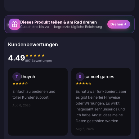
Dieses Produkt teilen & am Rad drehen
Drehen
Gutscheine bis zu — begrenzte tägliche Belohnung
Kundenbewertungen
★
★
★
★
★
4.49
897 Bewertungen
thuynh
samuel garces
T
S
★
★
★
★
☆
★
★
★
★
☆
Einfach zu bedienen und
Es hat zwar funktioniert, aber
toller Kundensupport.
es gibt keinerlei Hinweise
oder Warnungen. Es wirkt
Aug 6, 2026
insgesamt sehr unseriös und
ich habe Angst, dass meine
Daten gestohlen werden.
Aug 6, 2026