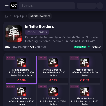
Zum Hauptinhalt springen
Suchen...
Top-Up
Infinite Borders
Infinite Borders
Infinite Borders
Kaufe Infinite Borders Jade für globale Server. Schnelle
Lieferung, sicherer Checkout – nur deine User ID wird
benötigt.
897
Bewertungen
721
verkauft
Trustpilot
20% OFF
20% OFF
20% OFF
Infinite Borders -
Infinite Borders -
Infinite Borders -
Infinite Borders - 300
Infinite Borders - 720
Infinite Borders - 1440
Jades Tribute Pack
Jades
Jades
€ 3.56
€ 7.13
€ 14.28
20% OFF
20% OFF
20% OFF
Infinite Borders -
Infinite Borders -
Infinite Borders -
Infinite Borders - 3790
Infinite Borders - 7150
Infinite Borders - 14350
Jades
Jades
Jades