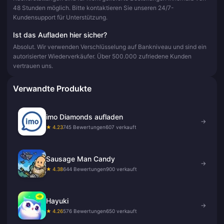
48 Stunden möglich. Bitte kontaktieren Sie unseren 24/7-
Kundensupport für Unterstützung.
Ist das Aufladen hier sicher?
Absolut. Wir verwenden Verschlüsselung auf Bankniveau und sind ein
autorisierter Wiederverkäufer. Über 500.000 zufriedene Kunden
vertrauen uns.
Verwandte Produkte
imo Diamonds aufladen
→
★ 4.23
745 Bewertungen
607 verkauft
Sausage Man Candy
→
★ 4.38
644 Bewertungen
900 verkauft
Hayuki
→
★ 4.26
576 Bewertungen
650 verkauft