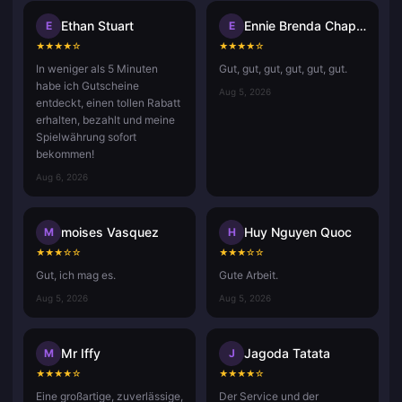
Ethan Stuart
Ennie Brenda Chaponda Ruwiza
E
E
★
★
★
★
☆
★
★
★
★
☆
In weniger als 5 Minuten
Gut, gut, gut, gut, gut, gut.
habe ich Gutscheine
Aug 5, 2026
entdeckt, einen tollen Rabatt
erhalten, bezahlt und meine
Spielwährung sofort
bekommen!
Aug 6, 2026
moises Vasquez
Huy Nguyen Quoc
M
H
★
★
★
☆
☆
★
★
★
☆
☆
Gut, ich mag es.
Gute Arbeit.
Aug 5, 2026
Aug 5, 2026
Mr Iffy
Jagoda Tatata
M
J
★
★
★
★
☆
★
★
★
★
☆
Eine großartige, zuverlässige,
Der Service und der