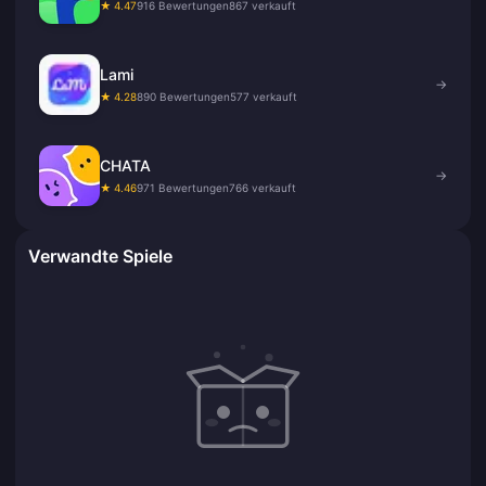
★ 4.47
916 Bewertungen
867 verkauft
Lami
→
★ 4.28
890 Bewertungen
577 verkauft
CHATA
→
★ 4.46
971 Bewertungen
766 verkauft
Verwandte Spiele