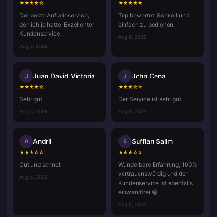
★
★
★
★
☆
★
★
★
★
★
Der beste Aufladeservice,
Top bewertet. Schnell und
den ich je hatte! Exzellenter
einfach zu bedienen.
Kundenservice.
Aug 6, 2026
Aug 6, 2026
Juan David Victoria
John Cena
J
J
★
★
★
★
☆
★
★
★
☆
☆
Sehr gut.
Der Service ist sehr gut.
Aug 6, 2026
Aug 6, 2026
Andrii
Suffian Salim
A
S
★
★
★
☆
☆
★
★
★
☆
☆
Gut und schnell.
Wunderbare Erfahrung, 100%
vertrauenswürdig und der
Aug 6, 2026
Kundenservice ist ebenfalls
einwandfrei 😁
Aug 5, 2026