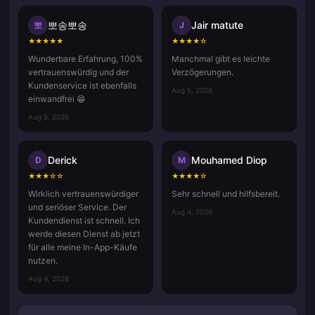
뽀송뽀송
Jair matute
뽀
J
★
★
★
★
★
★
★
★
★
☆
Wunderbare Erfahrung, 100%
Manchmal gibt es leichte
vertrauenswürdig und der
Verzögerungen.
Kundenservice ist ebenfalls
Aug 5, 2026
einwandfrei 😁
Aug 5, 2026
Derick
Mouhamed Diop
D
M
★
★
★
☆
☆
★
★
★
★
☆
Wirklich vertrauenswürdiger
Sehr schnell und hilfsbereit.
und seriöser Service. Der
Aug 4, 2026
Kundendienst ist schnell. Ich
werde diesen Dienst ab jetzt
für alle meine In-App-Käufe
nutzen.
Aug 4, 2026