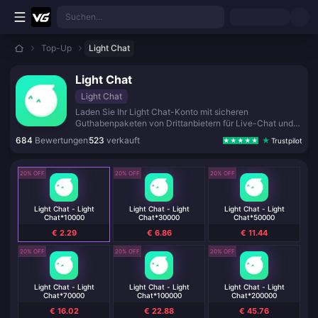
Zum Hauptinhalt springen
Suchen...
Top-Up
Light Chat
Light Chat
Light Chat
Laden Sie Ihr Light Chat-Konto mit sicheren
Guthabenpaketen von Drittanbietern für Live-Chat und
soziale Unterhaltung auf.
684
Bewertungen
523
verkauft
Trustpilot
20% OFF
20% OFF
20% OFF
Light Chat - Light
Light Chat - Light
Light Chat - Light
Chat*10000
Chat*30000
Chat*50000
€ 2.29
€ 6.86
€ 11.44
20% OFF
20% OFF
20% OFF
Light Chat - Light
Light Chat - Light
Light Chat - Light
Chat*70000
Chat*100000
Chat*200000
€ 16.02
€ 22.88
€ 45.76