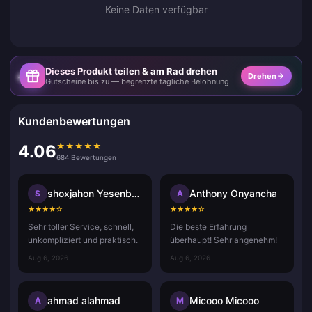
Keine Daten verfügbar
Dieses Produkt teilen & am Rad drehen
Drehen
Gutscheine bis zu — begrenzte tägliche Belohnung
Kundenbewertungen
★
★
★
★
★
4.06
684 Bewertungen
shoxjahon Yesenboyev
Anthony Onyancha
S
A
★
★
★
★
☆
★
★
★
★
☆
Sehr toller Service, schnell,
Die beste Erfahrung
unkompliziert und praktisch.
überhaupt! Sehr angenehm!
Aug 6, 2026
Aug 6, 2026
ahmad alahmad
Micooo Micooo
A
M