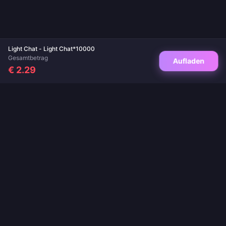
Light Chat - Light Chat*10000
Gesamtbetrag
Aufladen
€ 2.29
Deine vertrauenswürdige Anlaufstelle für Spielaufladungen und Live-App-
Aufladungen. Sofortige Lieferung, sichere Zahlungen und garantiert die besten
Preise.
FOLGEN SIE UNS