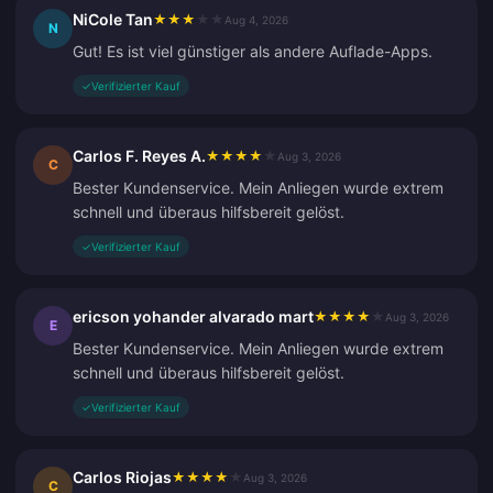
NiCole Tan
★
★
★
★
★
Aug 4, 2026
N
Gut! Es ist viel günstiger als andere Auflade-Apps.
✓
Verifizierter Kauf
Carlos F. Reyes A.
★
★
★
★
★
Aug 3, 2026
C
Bester Kundenservice. Mein Anliegen wurde extrem
schnell und überaus hilfsbereit gelöst.
✓
Verifizierter Kauf
ericson yohander alvarado mart
★
★
★
★
★
Aug 3, 2026
E
Bester Kundenservice. Mein Anliegen wurde extrem
schnell und überaus hilfsbereit gelöst.
✓
Verifizierter Kauf
Carlos Riojas
★
★
★
★
★
Aug 3, 2026
C