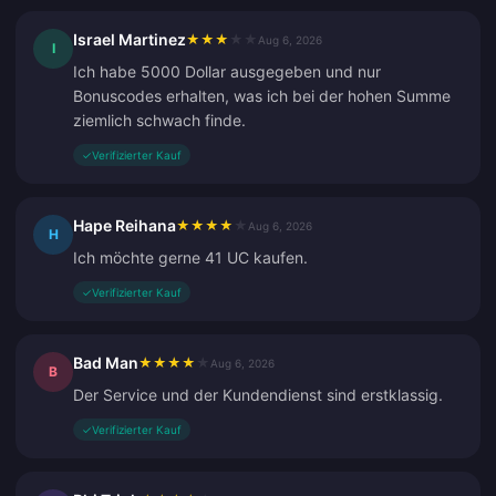
Israel Martinez
★
★
★
★
★
Aug 6, 2026
I
Ich habe 5000 Dollar ausgegeben und nur
Bonuscodes erhalten, was ich bei der hohen Summe
ziemlich schwach finde.
✓
Verifizierter Kauf
Hape Reihana
★
★
★
★
★
Aug 6, 2026
H
Ich möchte gerne 41 UC kaufen.
✓
Verifizierter Kauf
Bad Man
★
★
★
★
★
Aug 6, 2026
B
Der Service und der Kundendienst sind erstklassig.
✓
Verifizierter Kauf