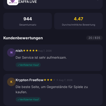
ZAFFA LIVE
Kundenbewertungen
944
4.47
Gesamtumsatz
Durchschnittliche Bewertung
Kundenbewertungen
20 / 835
nish
★
★
★
★
★
Aug 7, 2026
N
Der Service ist sehr aufmerksam.
✓
Verifizierter Kauf
Krypton Freeflow
★
★
★
★
★
Aug 7, 2026
K
Die beste Seite, um Gegenstände für Spiele zu
kaufen.
✓
Verifizierter Kauf