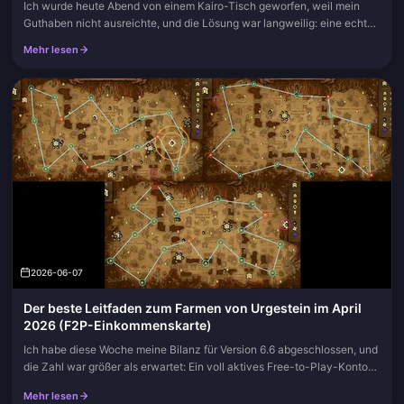
Ich wurde heute Abend von einem Kairo-Tisch geworfen, weil mein
Guthaben nicht ausreichte, und die Lösung war langweilig: eine echte
Münzaufladung über den In-Game-Shop. Wenn Sie das tun, greifen S...
Mehr lesen
2026-06-07
Der beste Leitfaden zum Farmen von Urgestein im April
2026 (F2P-Einkommenskarte)
Ich habe diese Woche meine Bilanz für Version 6.6 abgeschlossen, und
die Zahl war größer als erwartet: Ein voll aktives Free-to-Play-Konto
kann in einem sechswöchigen Patch im Jahr 2026 etwa 7.000–...
Mehr lesen