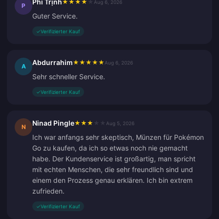
Phi Trịnh
★
★
★
★
★
Aug 6, 2026
P
Guter Service.
✓
Verifizierter Kauf
Abdurrahim
★
★
★
★
★
Aug 6, 2026
A
Sehr schneller Service.
✓
Verifizierter Kauf
Ninad Pingle
★
★
★
★
★
Aug 5, 2026
N
Ich war anfangs sehr skeptisch, Münzen für Pokémon
Go zu kaufen, da ich so etwas noch nie gemacht
habe. Der Kundenservice ist großartig, man spricht
mit echten Menschen, die sehr freundlich sind und
einem den Prozess genau erklären. Ich bin extrem
zufrieden.
✓
Verifizierter Kauf