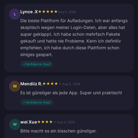
Lynce .X
★
★
★
★
★
Aug 5, 2026
L
Die beste Plattform für Aufladungen. Ich war anfangs
skeptisch wegen meiner Login-Daten, aber alles hat
super geklappt. Ich habe schon mehrfach Pakete
gekauft und hatte nie Probleme. Kann ich definitiv
empfehlen, ich habe durch diese Plattform schon
einiges gespart.
✓
Verifizierter Kauf
Mendiiz R.
★
★
★
★
★
Aug 5, 2026
M
Es ist günstiger als jede App. Super und praktisch!
✓
Verifizierter Kauf
wei Xue
★
★
★
★
★
Aug 4, 2026
W
Bitte macht es ein bisschen günstiger.