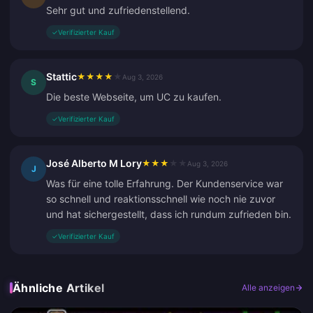
Sehr gut und zufriedenstellend.
✓
Verifizierter Kauf
Stattic
★
★
★
★
★
Aug 3, 2026
S
Die beste Webseite, um UC zu kaufen.
✓
Verifizierter Kauf
José Alberto M Lory
★
★
★
★
★
Aug 3, 2026
J
Was für eine tolle Erfahrung. Der Kundenservice war
so schnell und reaktionsschnell wie noch nie zuvor
und hat sichergestellt, dass ich rundum zufrieden bin.
✓
Verifizierter Kauf
Ähnliche Artikel
Alle anzeigen