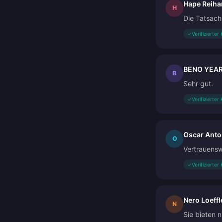
Hape Reiha
H
Die Tatsach
✓
Verifizierter
BENO YEA
B
Sehr gut.
✓
Verifizierter
Oscar Anto
O
Vertrauensw
✓
Verifizierter
Nero Loeffl
N
Sie bieten 