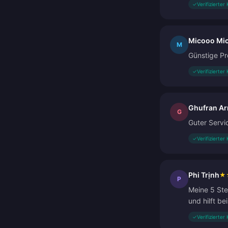
✓
Verifizierter
Micooo Mi
M
Günstige Pre
✓
Verifizierter
Ghufran A
G
Guter Servi
✓
Verifizierter
Phi Trịnh
★
P
Meine 5 Ste
und hilft be
✓
Verifizierter