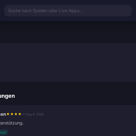
Suche nach Spielen oder Live-Apps...
ungen
son
★
★
★
★
★
Aug 6, 2026
terstützung.
 Kauf