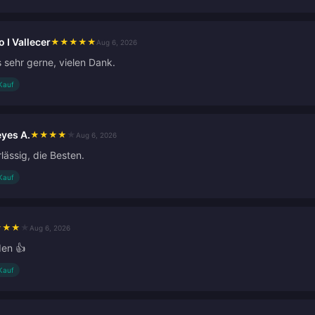
o I Vallecer
★
★
★
★
★
Aug 6, 2026
s sehr gerne, vielen Dank.
 Kauf
eyes A.
★
★
★
★
★
Aug 6, 2026
lässig, die Besten.
 Kauf
★
★
★
★
Aug 6, 2026
den 👍
 Kauf