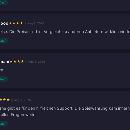
 Kauf
cooo
★
★
★
★
★
Aug 3, 2026
ise. Die Preise sind im Vergleich zu anderen Anbietern wirklich niedr
 Kauf
rmani
★
★
★
★
★
Aug 3, 2026
ce.
 Kauf
★
★
★
★
Aug 3, 2026
rne gibt es für den hilfreichen Support. Die Spielwährung kam inner
i allen Fragen weiter.
 Kauf