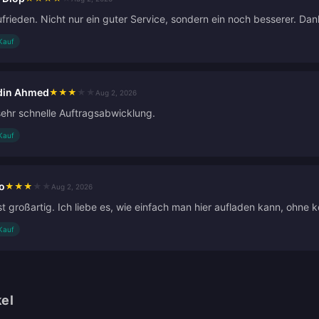
frieden. Nicht nur ein guter Service, sondern ein noch besserer. Dan
 Kauf
din Ahmed
★
★
★
★
★
Aug 2, 2026
sehr schnelle Auftragsabwicklung.
 Kauf
o
★
★
★
★
★
Aug 2, 2026
st großartig. Ich liebe es, wie einfach man hier aufladen kann, ohne 
 Kauf
kel