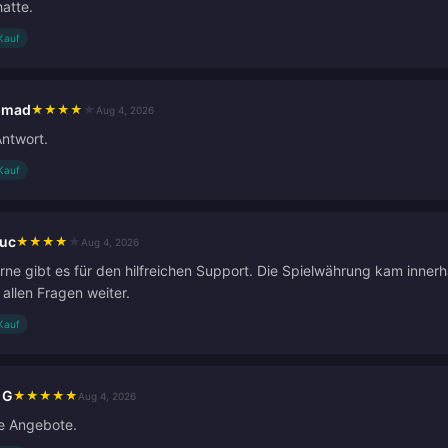
hatte.
 Kauf
hmad
★
★
★
★
★
Aug 4, 2026
Antwort.
 Kauf
ruc
★
★
★
★
★
Aug 4, 2026
rne gibt es für den hilfreichen Support. Die Spielwährung kam inner
i allen Fragen weiter.
 Kauf
 G
★
★
★
★
★
Aug 4, 2026
e Angebote.