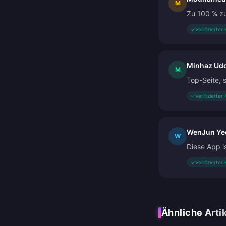
M
Zu 100 % zu
✓
Verifizierter
Minhaz Ud
M
Top-Seite, 
✓
Verifizierter
WenJun Ye
W
Diese App i
✓
Verifizierter
Ähnliche Arti