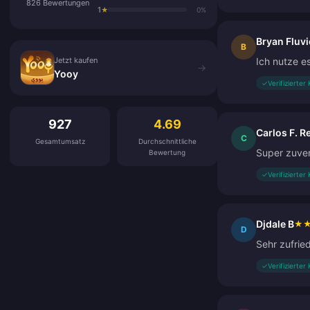
826 Bewertungen
1
★
0%
Bryan Fluvi
Jetzt kaufen
B
Jetzt kaufen
Ich nutze e
→
Yooy
✓
Verifizierter
Kundenbewertungen
927
4.69
Carlos F. R
C
Gesamtumsatz
Durchschnittliche
Super zuver
Bewertung
✓
Verifizierter
Djdale B
★
D
Sehr zufrie
✓
Verifizierter