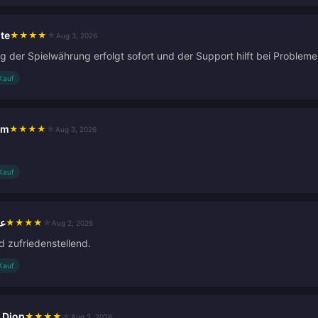
te
★
★
★
★
★
Aug 3, 2026
ng der Spielwährung erfolgt sofort und der Support hilft bei Probleme
 Kauf
am
★
★
★
★
★
Aug 3, 2026
 Kauf
عب
★
★
★
★
★
Aug 2, 2026
d zufriedenstellend.
 Kauf
 Diop
★
★
★
★
★
Aug 2, 2026