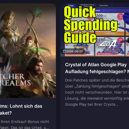
2026-06-07
Crystal of Atlan Google Play
Aufladung fehlgeschlagen? 
Sie den PC-Web-Checkout
Drei Patches später und die Besc
über „Zahlung fehlgeschlagen“ sin
noch nicht verschwunden. Hier ist 
Lösung, die niemand vernünftig erk
Google Play bei Ihrer Crysta...
lms: Lohnt sich das
Paket?
Ihren Erstkauf-Bonus nicht
aket. Das ist das Urteil, und