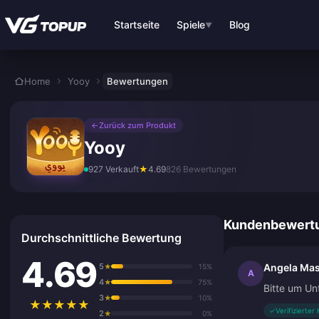
Zum Hauptinhalt springen
Startseite
Spiele
Blog
▼
Home
Yooy
Bewertungen
←
Zurück zum Produkt
Yooy
927 Verkauft
★
4.69
826 Bewertungen
Kundenbewert
Durchschnittliche Bewertung
4.69
5
Angela Ma
★
15%
A
4
★
75%
Bitte um Un
3
★
10%
★
★
★
★
★
✓
Verifizierter
2
★
0%