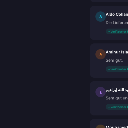
Aldo Collan
A
Die Lieferu
✓
Verifizierter
Aminur Isl
A
Sehr gut.
✓
Verifizierter
د الله إبراهيم
ع
Sehr gut un
✓
Verifizierter
Mouhamed