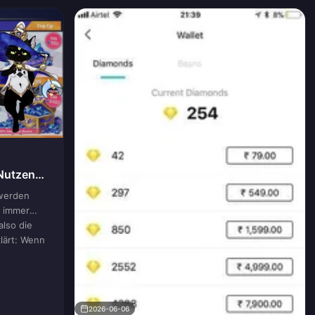
Nutzen
hwerden
d immer
also die
lärt: Wenn
2026-06-06