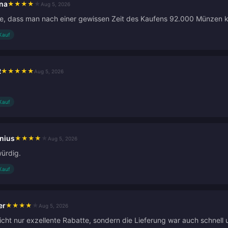
na
★
★
★
★
★
Aug 5, 2026
e, dass man nach einer gewissen Zeit des Kaufens 92.000 Münzen kos
 Kauf
R
★
★
★
★
★
Aug 5, 2026
 Kauf
nius
★
★
★
★
★
Aug 5, 2026
ürdig.
 Kauf
er
★
★
★
★
★
Aug 5, 2026
nicht nur exzellente Rabatte, sondern die Lieferung war auch schnell