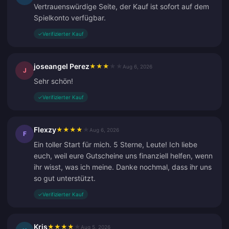
Vertrauenswürdige Seite, der Kauf ist sofort auf dem
Spielkonto verfügbar.
✓
Verifizierter Kauf
joseangel Perez
★
★
★
★
★
Aug 6, 2026
J
Sehr schön!
✓
Verifizierter Kauf
Flexzy
★
★
★
★
★
Aug 6, 2026
F
Ein toller Start für mich. 5 Sterne, Leute! Ich liebe
euch, weil eure Gutscheine uns finanziell helfen, wenn
ihr wisst, was ich meine. Danke nochmal, dass ihr uns
so gut unterstützt.
✓
Verifizierter Kauf
Kris
★
★
★
★
★
Aug 5, 2026