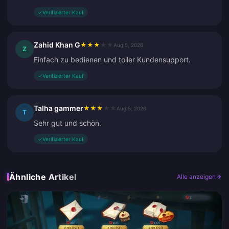
✓
Verifizierter Kauf
Zahid Khan G
★
★
★
★
★
Aug 5, 2026
Z
Einfach zu bedienen und toller Kundensupport.
✓
Verifizierter Kauf
Talha gammer
★
★
★
★
★
Aug 5, 2026
T
Sehr gut und schön.
✓
Verifizierter Kauf
Ähnliche Artikel
Alle anzeigen