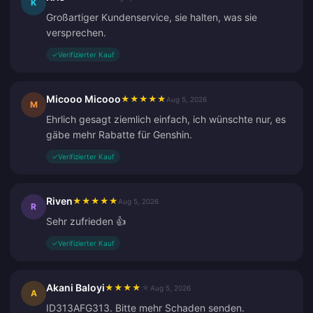
K
Großartiger Kundenservice, sie halten, was sie
versprechen.
✓
Verifizierter Kauf
Micooo Micooo
★
★
★
★
★
Aug 5, 2026
M
Ehrlich gesagt ziemlich einfach, ich wünschte nur, es
gäbe mehr Rabatte für Genshin.
✓
Verifizierter Kauf
Riven
★
★
★
★
★
Aug 5, 2026
R
Sehr zufrieden 👍
✓
Verifizierter Kauf
Akani Baloyi
★
★
★
★
★
Aug 5, 2026
A
ID313AFG313. Bitte mehr Schaden senden.