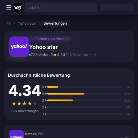
Zum Hauptinhalt springen
Suchen...
Yohoo star
Bewertungen
←
Zurück zum Produkt
Yohoo star
738 Verkauft
★
4.34
526 Bewertungen
Durchschnittliche Bewertung
4.34
5
★
15%
4
★
50%
3
★
35%
★
★
★
★
★
2
★
0%
526 Bewertungen
1
★
0%
Jetzt kaufen
Jetzt kaufen
→