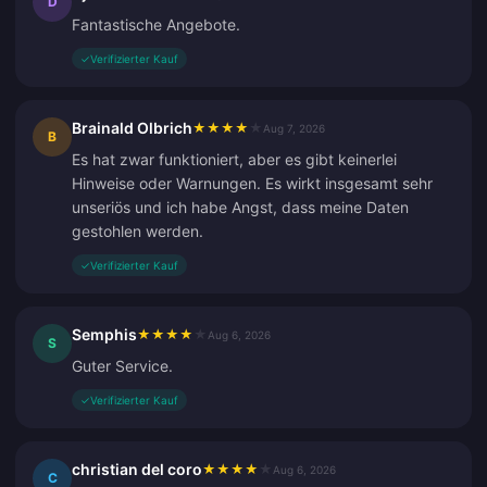
D
Fantastische Angebote.
✓
Verifizierter Kauf
Brainald Olbrich
★
★
★
★
★
Aug 7, 2026
B
Es hat zwar funktioniert, aber es gibt keinerlei
Hinweise oder Warnungen. Es wirkt insgesamt sehr
unseriös und ich habe Angst, dass meine Daten
gestohlen werden.
✓
Verifizierter Kauf
Semphis
★
★
★
★
★
Aug 6, 2026
S
Guter Service.
✓
Verifizierter Kauf
christian del coro
★
★
★
★
★
Aug 6, 2026
C