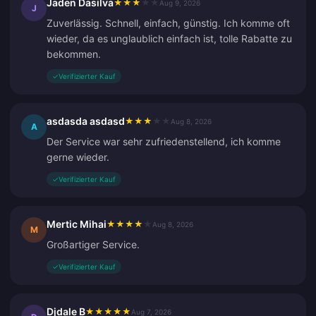
Jaden Dasilva
★
★
★
★
★
Aug 9, 2026
J
Zuverlässig. Schnell, einfach, günstig. Ich komme oft
wieder, da es unglaublich einfach ist, tolle Rabatte zu
bekommen.
✓
Verifizierter Kauf
asdasda asdasd
★
★
★
★
★
Aug 8, 2026
A
Der Service war sehr zufriedenstellend, ich komme
gerne wieder.
✓
Verifizierter Kauf
Mertic Mihai
★
★
★
★
★
Aug 8, 2026
M
Großartiger Service.
✓
Verifizierter Kauf
Djdale B
★
★
★
★
★
Aug 7, 2026