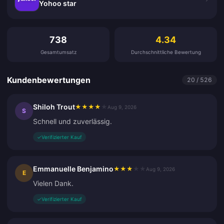
Yohoo star
Kundenbewertungen
738
4.34
Gesamtumsatz
Durchschnittliche Bewertung
Kundenbewertungen
20 / 526
Shiloh Trout
★
★
★
★
★
Aug 9, 2026
S
Schnell und zuverlässig.
✓
Verifizierter Kauf
Emmanuelle Benjamino
★
★
★
★
★
Aug 9, 2026
E
Vielen Dank.
✓
Verifizierter Kauf