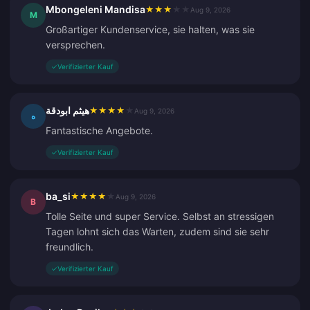
Mbongeleni Mandisa
★
★
★
★
★
Aug 9, 2026
M
Großartiger Kundenservice, sie halten, was sie
versprechen.
✓
Verifizierter Kauf
هيثم ابودقة
★
★
★
★
★
Aug 9, 2026
ه
Fantastische Angebote.
✓
Verifizierter Kauf
ba_si
★
★
★
★
★
Aug 9, 2026
B
Tolle Seite und super Service. Selbst an stressigen
Tagen lohnt sich das Warten, zudem sind sie sehr
freundlich.
✓
Verifizierter Kauf