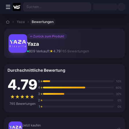
Zum Hauptinhalt springen
Suchen...
Yaza
Bewertungen
←
Zurück zum Produkt
Yaza
809 Verkauft
★
4.79
765 Bewertungen
Durchschnittliche Bewertung
4.79
5
★
10%
4
★
60%
3
★
30%
★
★
★
★
★
2
★
0%
765 Bewertungen
1
★
0%
Jetzt kaufen
Jetzt kaufen
→