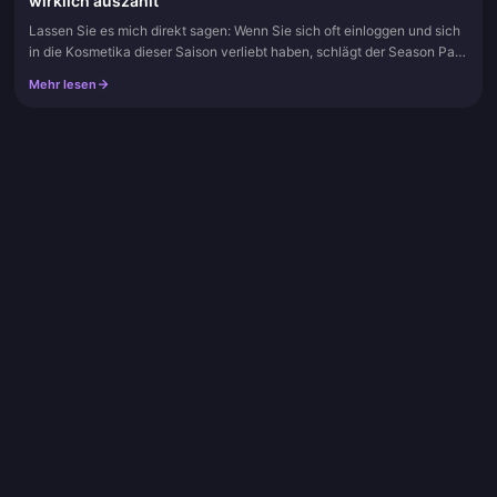
wirklich auszahlt
Lassen Sie es mich direkt sagen: Wenn Sie sich oft einloggen und sich
in die Kosmetika dieser Saison verliebt haben, schlägt der Season Pass
die Kerzenpakete jedes Mal. Der Pass liefert Ihnen saiso...
Mehr lesen