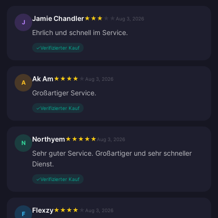
Jamie Chandler
★
★
★
★
★
Aug 3, 2026
J
Ehrlich und schnell im Service.
✓
Verifizierter Kauf
Ak Am
★
★
★
★
★
Aug 3, 2026
A
Großartiger Service.
✓
Verifizierter Kauf
Northyem
★
★
★
★
★
Aug 3, 2026
N
Sehr guter Service. Großartiger und sehr schneller
Dienst.
✓
Verifizierter Kauf
Flexzy
★
★
★
★
★
Aug 3, 2026
F