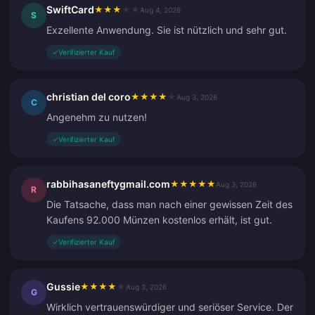
SwiftCard
★
★
★
★
★
Aug 4, 2026
S
Exzellente Anwendung. Sie ist nützlich und sehr gut.
✓
Verifizierter Kauf
christian del coro
★
★
★
★
★
Aug 3, 2026
C
Angenehm zu nutzen!
✓
Verifizierter Kauf
rabbihasaneftygmail.com
★
★
★
★
★
Aug 3, 2026
R
Die Tatsache, dass man nach einer gewissen Zeit des
Kaufens 92.000 Münzen kostenlos erhält, ist gut.
✓
Verifizierter Kauf
Gussie
★
★
★
★
★
Aug 3, 2026
G
Wirklich vertrauenswürdiger und seriöser Service. Der