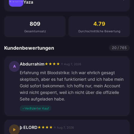
Yaza
Kundenbewertungen
809
4.79
Gesamtumsatz
Durchschnittliche Bewertung
Kundenbewertungen
20 / 765
Abdurrahim
★
★
★
★
★
Aug 7, 2026
A
Erfahrung mit Bloodstrike: Ich war ehrlich gesagt
skeptisch, aber es hat funktioniert und ich habe mein
Gold sofort bekommen. Ich hoffe nur, mein Account
wird nicht gesperrt, weil ich nicht über die offizielle
Seite aufgeladen habe.
✓
Verifizierter Kauf
þ ELORD
★
★
★
★
★
Aug 7, 2026
Þ