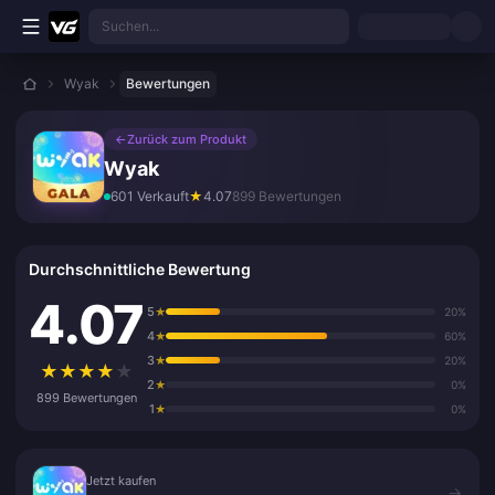
Zum Hauptinhalt springen
Suchen...
Wyak
Bewertungen
←
Zurück zum Produkt
Wyak
601 Verkauft
★
4.07
899 Bewertungen
Durchschnittliche Bewertung
4.07
5
★
20%
4
★
60%
3
★
20%
★
★
★
★
★
2
★
0%
899 Bewertungen
1
★
0%
Jetzt kaufen
Jetzt kaufen
→