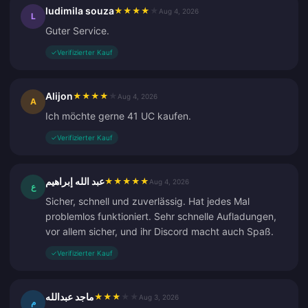
ludimila souza
★
★
★
★
★
Aug 4, 2026
L
Guter Service.
✓
Verifizierter Kauf
Alijon
★
★
★
★
★
Aug 4, 2026
A
Ich möchte gerne 41 UC kaufen.
✓
Verifizierter Kauf
عبد الله إبراهيم
★
★
★
★
★
Aug 4, 2026
ع
Sicher, schnell und zuverlässig. Hat jedes Mal
problemlos funktioniert. Sehr schnelle Aufladungen,
vor allem sicher, und ihr Discord macht auch Spaß.
✓
Verifizierter Kauf
ماجد عبدالله
★
★
★
★
★
Aug 3, 2026
م