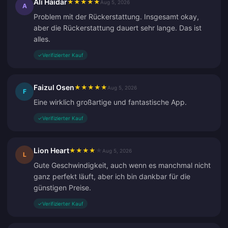
Ali Haidar
★
★
★
★
★
Aug 5, 2026
A
Problem mit der Rückerstattung. Insgesamt okay,
aber die Rückerstattung dauert sehr lange. Das ist
alles.
✓
Verifizierter Kauf
Faizul Osen
★
★
★
★
★
Aug 5, 2026
F
Eine wirklich großartige und fantastische App.
✓
Verifizierter Kauf
Lion Heart
★
★
★
★
★
Aug 5, 2026
L
Gute Geschwindigkeit, auch wenn es manchmal nicht
ganz perfekt läuft, aber ich bin dankbar für die
günstigen Preise.
✓
Verifizierter Kauf