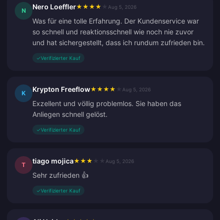
Nero Loeffler
★
★
★
★
★
Aug 5, 2026
N
Was für eine tolle Erfahrung. Der Kundenservice war
so schnell und reaktionsschnell wie noch nie zuvor
und hat sichergestellt, dass ich rundum zufrieden bin.
✓
Verifizierter Kauf
Krypton Freeflow
★
★
★
★
★
Aug 5, 2026
K
Exzellent und völlig problemlos. Sie haben das
Anliegen schnell gelöst.
✓
Verifizierter Kauf
tiago mojica
★
★
★
★
★
Aug 5, 2026
T
Sehr zufrieden 👍
✓
Verifizierter Kauf