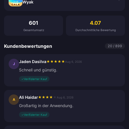
Wyak
Kundenbewertungen
601
4.07
Gesamtumsatz
Durchschnittliche Bewertung
Kundenbewertungen
20 / 899
Jaden Dasilva
★
★
★
★
★
Aug 6, 2026
J
Schnell und günstig.
✓
Verifizierter Kauf
Ali Haidar
★
★
★
★
★
Aug 6, 2026
A
Großartig in der Anwendung.
✓
Verifizierter Kauf