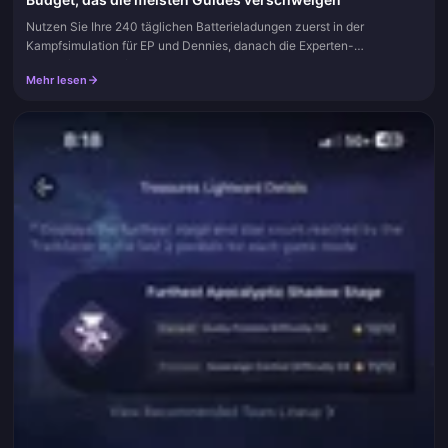
Nutzen Sie Ihre 240 täglichen Batterieladungen zuerst in der
Kampfsimulation für EP und Dennies, danach die Experten-
Herausforderung für Fertigkeitsmaterialien und heben Sie sich Ihre drei
Mehr lesen
kostenlo...