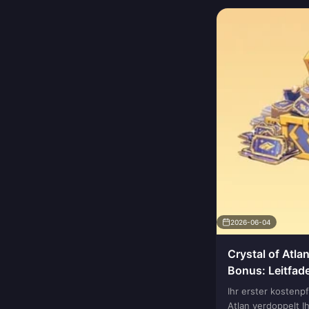
2026-06-04
Crystal of Atla
Bonus: Leitfa
& bester Wert
Ihr erster kostenpf
Atlan verdoppelt I