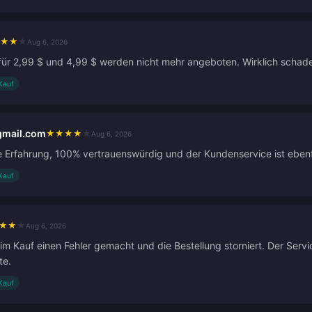
★
★
★
Aug 6, 2026
für 2,99 $ und 4,99 $ werden nicht mehr angeboten. Wirklich schad
 Kauf
gmail.com
★
★
★
★
★
Aug 6, 2026
Erfahrung, 100% vertrauenswürdig und der Kundenservice ist ebenfa
 Kauf
★
★
★
Aug 6, 2026
im Kauf einen Fehler gemacht und die Bestellung storniert. Der Servi
te.
 Kauf