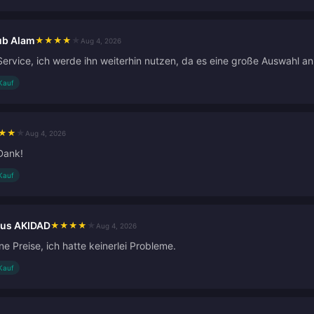
b Alam
★
★
★
★
★
Aug 4, 2026
Service, ich werde ihn weiterhin nutzen, da es eine große Auswahl an 
 Kauf
★
★
★
Aug 4, 2026
 Dank!
 Kauf
aus AKIDAD
★
★
★
★
★
Aug 4, 2026
 Preise, ich hatte keinerlei Probleme.
 Kauf