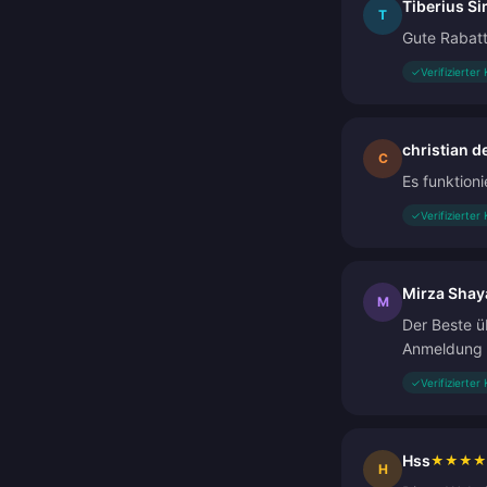
Tiberius S
T
Gute Rabatt
✓
Verifizierter
christian d
C
Es funktion
✓
Verifizierter
Mirza Shay
M
Der Beste ü
Anmeldung f
✓
Verifizierter
Hss
★
★
★
★
H