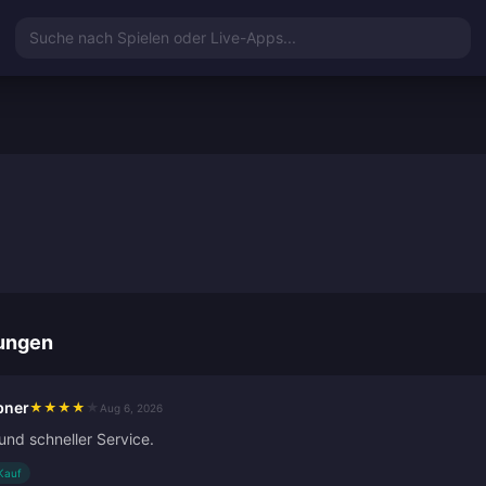
Suche nach Spielen oder Live-Apps...
ungen
bner
★
★
★
★
★
Aug 6, 2026
und schneller Service.
 Kauf