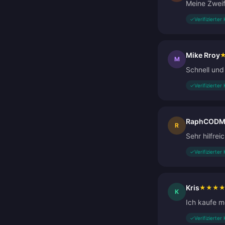
Meine Zweif
✓
Verifizierter
Mike Rroy
M
Schnell und
✓
Verifizierter
RaphCODM 
R
Sehr hilfre
✓
Verifizierter
Kris
★
★
★
K
Ich kaufe m
✓
Verifizierter