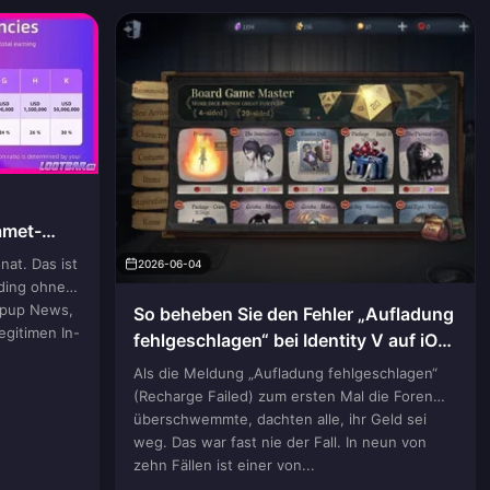
amet-
at. Das ist
2026-06-04
nding ohne
Topup News,
So beheben Sie den Fehler „Aufladung
egitimen In-
fehlgeschlagen“ bei Identity V auf iOS
(2026)
Als die Meldung „Aufladung fehlgeschlagen“
(Recharge Failed) zum ersten Mal die Foren
überschwemmte, dachten alle, ihr Geld sei
weg. Das war fast nie der Fall. In neun von
zehn Fällen ist einer von...