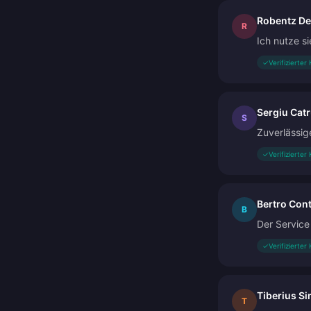
Robentz De
R
Ich nutze si
✓
Verifizierter
Sergiu Cat
S
Zuverlässig
✓
Verifizierter
Bertro Con
B
Der Service
✓
Verifizierter
Tiberius S
T