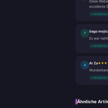
Diese Websi
exzellente S
✓
Verifizierter
tiago mojic
T
Es war naht
✓
Verifizierter
Ar Za
★
★
★
A
Wunderbare 
✓
Verifizierter
Ähnliche Arti