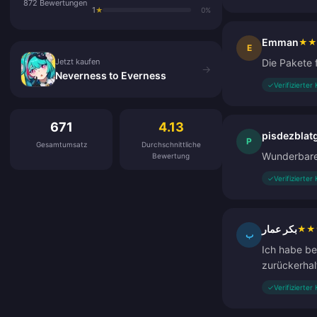
872 Bewertungen
1
★
0%
Emman
★
★
Jetzt kaufen
E
Jetzt kaufen
Die Pakete 
→
Neverness to Everness
✓
Verifizierter
Kundenbewertungen
671
4.13
pisdezblat
P
Gesamtumsatz
Durchschnittliche
Wunderbare 
Bewertung
✓
Verifizierter
بكر عمار
★
★
ب
Ich habe be
zurückerhal
✓
Verifizierter