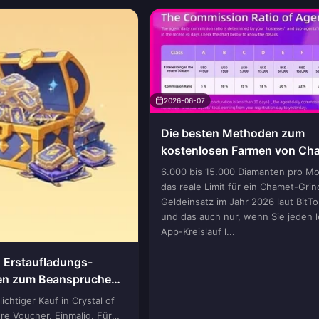
2026-06-07
Die besten Methoden zum
kostenlosen Farmen von Ch
Diamanten (Leitfaden 2026)
6.000 bis 15.000 Diamanten pro Mon
das reale Limit für ein Chamet-Gri
Geldeinsatz im Jahr 2026 laut Bit
und das auch nur, wenn Sie jeden l
App-Kreislauf l...
n Erstaufladungs-
den zum Beanspruchen
lichtiger Kauf in Crystal of
hre Voucher. Einmalig. Für