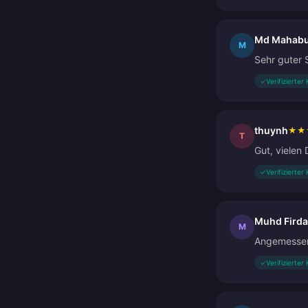
Md Mahabu
M
Sehr guter 
✓
Verifizierter
thuynh
★
★
T
Gut, vielen
✓
Verifizierter
Muhd Fird
M
Angemessene
✓
Verifizierter