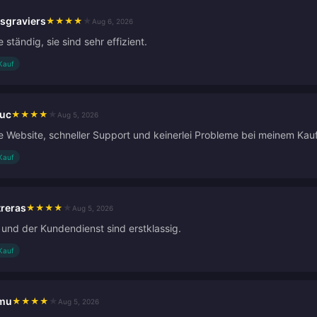
sgraviers
★
★
★
★
★
Aug 6, 2026
e ständig, sie sind sehr effizient.
 Kauf
ruc
★
★
★
★
★
Aug 5, 2026
e Website, schneller Support und keinerlei Probleme bei meinem Kauf
 Kauf
treras
★
★
★
★
★
Aug 5, 2026
 und der Kundendienst sind erstklassig.
 Kauf
imu
★
★
★
★
★
Aug 5, 2026