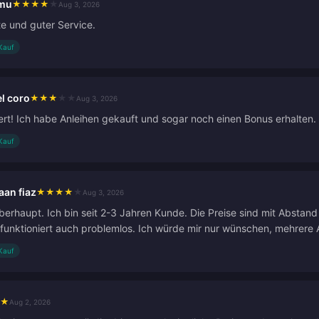
imu
★
★
★
★
★
Aug 3, 2026
e und guter Service.
 Kauf
el coro
★
★
★
★
★
Aug 3, 2026
iert! Ich habe Anleihen gekauft und sogar noch einen Bonus erhalten. 
 Kauf
aan fiaz
★
★
★
★
★
Aug 3, 2026
berhaupt. Ich bin seit 2-3 Jahren Kunde. Die Preise sind mit Abstand
unktioniert auch problemlos. Ich würde mir nur wünschen, mehrere Ar
 Kauf
★
Aug 2, 2026