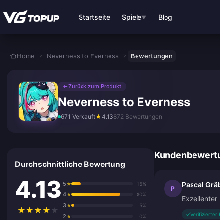
Zum Hauptinhalt springen
Startseite
Spiele
Blog
▼
Home
Neverness to Everness
Bewertungen
←
Zurück zum Produkt
Neverness to Everness
671 Verkauft
★
4.13
872 Bewertungen
Kundenbewert
Durchschnittliche Bewertung
4.13
5
Pascal Grä
★
15%
P
4
★
80%
Exzellenter 
3
★
5%
★
★
★
★
★
✓
Verifizierter
2
★
0%