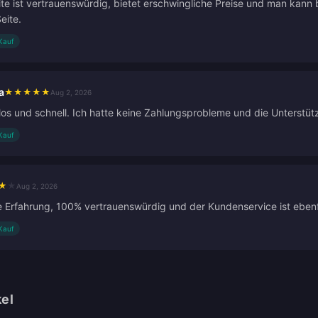
te ist vertrauenswürdig, bietet erschwingliche Preise und man kann 
eite.
 Kauf
a
★
★
★
★
★
Aug 2, 2026
los und schnell. Ich hatte keine Zahlungsprobleme und die Unterstüt
 Kauf
★
★
Aug 2, 2026
Erfahrung, 100% vertrauenswürdig und der Kundenservice ist ebenfa
 Kauf
kel