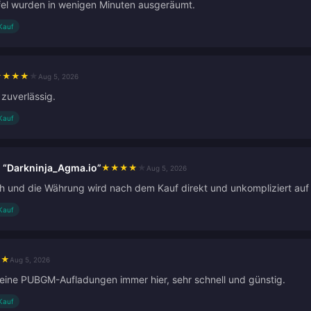
el wurden in wenigen Minuten ausgeräumt.
 Kauf
★
★
★
★
★
Aug 5, 2026
 zuverlässig.
 Kauf
“Darkninja_Agma.io”
★
★
★
★
★
Aug 5, 2026
ich und die Währung wird nach dem Kauf direkt und unkompliziert auf
 Kauf
★
★
Aug 5, 2026
eine PUBGM-Aufladungen immer hier, sehr schnell und günstig.
 Kauf