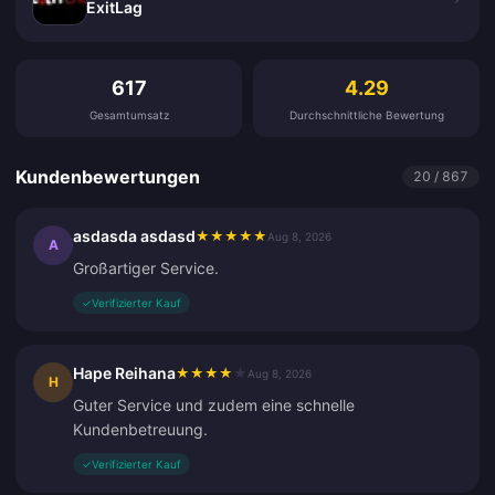
ExitLag
Kundenbewertungen
617
4.29
Gesamtumsatz
Durchschnittliche Bewertung
Kundenbewertungen
20 / 867
asdasda asdasd
★
★
★
★
★
Aug 8, 2026
A
Großartiger Service.
✓
Verifizierter Kauf
Hape Reihana
★
★
★
★
★
Aug 8, 2026
H
Guter Service und zudem eine schnelle
Kundenbetreuung.
✓
Verifizierter Kauf