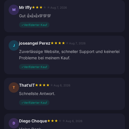
Mr Iffy
★
★
★
★
★
Aug 7, 2026
M
Gut 👍👍👍💯💯💯
✓
Verifizierter Kauf
joseangel Perez
★
★
★
★
★
Aug 7, 2026
J
Zuverlässige Website, schneller Support und keinerlei
Probleme bei meinem Kauf.
✓
Verifizierter Kauf
That'sIT
★
★
★
★
★
Aug 6, 2026
T
Schnellste Antwort.
✓
Verifizierter Kauf
Diego Choque
★
★
★
★
★
Aug 6, 2026
D