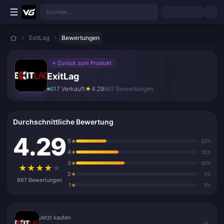
Zum Hauptinhalt springen
Suchen...
ExitLag
Bewertungen
←
Zurück zum Produkt
ExitLag
617 Verkauft
★
4.29
867 Bewertungen
Durchschnittliche Bewertung
4.29
5
★
25%
4
★
35%
3
★
40%
★
★
★
★
★
2
★
0%
867 Bewertungen
1
★
0%
Jetzt kaufen
Jetzt kaufen
→