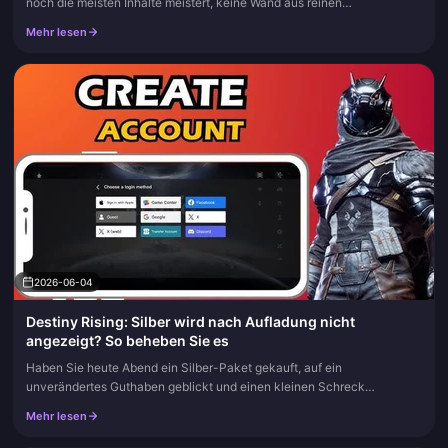
noch die meisten Inhalte meistert, keine Wand aus reinen
Schadensverursachern. Es ist ein ausgewogener Frontline-Backline-
Mehr lesen
Kern, de...
2026-06-04
Destiny Rising: Silber wird nach Aufladung nicht
angezeigt? So beheben Sie es
Haben Sie heute Abend ein Silber-Paket gekauft, auf ein
unverändertes Guthaben geblickt und einen kleinen Schreck
bekommen? Es ist nicht weg. Das ist es fast nie. Wenn Ihr Destiny
Mehr lesen
Rising Silber nac...