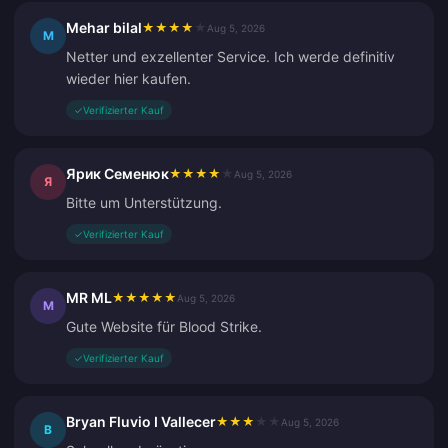
Mehar bilal
★
★
★
★
★
Aug 5, 2026
M
Netter und exzellenter Service. Ich werde definitiv
wieder hier kaufen.
✓
Verifizierter Kauf
Ярик Семенюк
★
★
★
★
★
Aug 5, 2026
Я
Bitte um Unterstützung.
✓
Verifizierter Kauf
MR ML
★
★
★
★
★
Aug 5, 2026
M
Gute Website für Blood Strike.
✓
Verifizierter Kauf
Bryan Fluvio I Vallecer
★
★
★
★
★
Aug 5, 2026
B