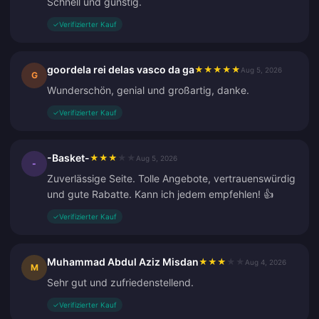
Schnell und günstig.
✓
Verifizierter Kauf
goordela rei delas vasco da ga
★
★
★
★
★
Aug 5, 2026
G
Wunderschön, genial und großartig, danke.
✓
Verifizierter Kauf
-Basket-
★
★
★
★
★
Aug 5, 2026
-
Zuverlässige Seite. Tolle Angebote, vertrauenswürdig
und gute Rabatte. Kann ich jedem empfehlen! 👍
✓
Verifizierter Kauf
Muhammad Abdul Aziz Misdan
★
★
★
★
★
Aug 4, 2026
M
Sehr gut und zufriedenstellend.
✓
Verifizierter Kauf