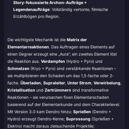
Story-fokussierte Archon-Aufträge +
Legendenaufträge
: Vollständig vertonte, filmische
Erzählbögen pro Region.
Die wichtigste Mechanik ist die
Matrix der
Elementarreaktionen
. Das Auftragen eines Elements auf
einen Gegner erzeugt eine „Aura“; ein zweites Element löst
die Reaktion aus.
Verdampfen
(Hydro + Pyro) und
Schmelzen
(Kryo + Pyro) sind
verstärkende
Reaktionen –
sie multiplizieren den Schaden um das 1,5-fache oder 2-
fache.
Überladen
,
Supraleiter
,
Unter Strom
,
Verwirbelung
,
Kristallisation
und
Zertrümmern
sind
transformative
Reaktionen – sie verursachen fixen Elementarschaden
basierend auf der Elementarkunde und dem Charakterlevel.
Mit Version 3.0 kam Dendro hinzu:
Sprießen
(Dendro +
Hydro) erzeugt Dendro-Kerne;
Suprossung
(Sprießen +
Elektro) macht daraus zielsuchende Projektile;