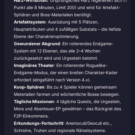
Harz-Wirtschaft
: Ursprüngliches Harz regeneriert sich (1
Punkt alle 8 Minuten, Limit 200) und wird für Artefakt-
Sphären und Boss-Materialien benötigt.
Artefaktsystem
: Ausrüstung mit 5 Plätzen,
Hauptattributen und 4 zufälligen Substats – die tiefste
Ebene der Charakteroptimierung.
Gewundener Abgrund
: Ein rotierendes Endgame-
System mit 12 Ebenen, das alle 2–4 Wochen
zurückgesetzt wird und Urgestein belohnt.
Imaginäres Theater
: Ein rotierender Roguelike-
Endgame-Modus, der einen breiten Charakter-Kader
erfordert (eingeführt nach Version 4.x).
Koop-Sphären
: Bis zu 4 Spieler können gemeinsam
Materialien farmen und wöchentliche Bosse besiegen.
Tägliche Missionen
: 4 tägliche Quests, die Urgestein,
Mora und Abenteuer-EP gewähren – das Rückgrat des
F2P-Einkommens.
Erkundungs-Fortschritt
: Anemoculi/Geoculi etc.,
Schreine, Truhen und regionale Rätselsysteme.