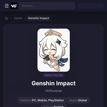
Zum Hauptinhalt springen
Suchen...
Spiele
Genshin Impact
Game Top-Up
Genshin Impact
HoYoverse
PC, Mobile, PlayStation
Global
Plattform
Region
English