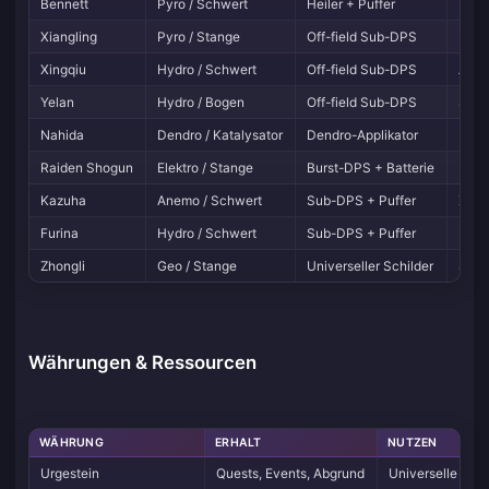
Bennett
Pyro / Schwert
Heiler + Puffer
Der 
Xiangling
Pyro / Stange
Off-field Sub-DPS
Ihr 
Xingqiu
Hydro / Schwert
Off-field Sub-DPS
Appl
Yelan
Hydro / Bogen
Off-field Sub-DPS
Skali
Nahida
Dendro / Katalysator
Dendro-Applikator
Das 
Raiden Shogun
Elektro / Stange
Burst-DPS + Batterie
Lädt
Kazuha
Anemo / Schwert
Sub-DPS + Puffer
Zieh
Furina
Hydro / Schwert
Sub-DPS + Puffer
Erhö
Zhongli
Geo / Stange
Universeller Schilder
Stär
Währungen & Ressourcen
WÄHRUNG
ERHALT
NUTZEN
Urgestein
Quests, Events, Abgrund
Universelle Pre