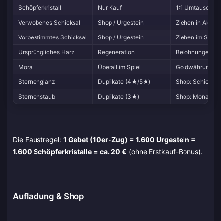
Schöpferkristall
Nur Kauf
1:1 Umtausch in
Verwobenes Schicksal
Shop / Urgestein
Ziehen in Aktio
Vorbestimmtes Schicksal
Shop / Urgestein
Ziehen im Stand
Ursprüngliches Harz
Regeneration
Belohnungen vo
Mora
Überall im Spiel
Goldwährung für
Sternenglanz
Duplikate (4★/5★)
Shop: Schicksal
Sternenstaub
Duplikate (3★)
Shop: Monatlich
Die Faustregel:
1 Gebet (10er-Zug) = 1.600 Urgestein =
1.600 Schöpferkristalle = ca. 20 €
(ohne Erstkauf-Bonus).
Aufladung & Shop