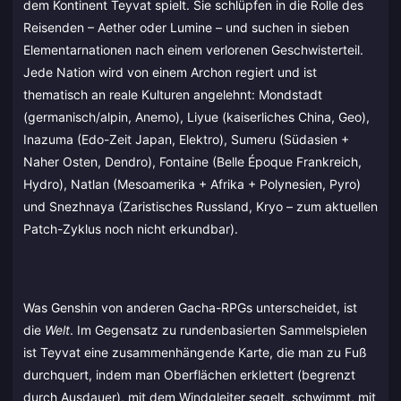
dem Kontinent Teyvat spielt. Sie schlüpfen in die Rolle des
Reisenden – Aether oder Lumine – und suchen in sieben
Elementarnationen nach einem verlorenen Geschwisterteil.
Jede Nation wird von einem Archon regiert und ist
thematisch an reale Kulturen angelehnt: Mondstadt
(germanisch/alpin, Anemo), Liyue (kaiserliches China, Geo),
Inazuma (Edo-Zeit Japan, Elektro), Sumeru (Südasien +
Naher Osten, Dendro), Fontaine (Belle Époque Frankreich,
Hydro), Natlan (Mesoamerika + Afrika + Polynesien, Pyro)
und Snezhnaya (Zaristisches Russland, Kryo – zum aktuellen
Patch-Zyklus noch nicht erkundbar).
Was Genshin von anderen Gacha-RPGs unterscheidet, ist
die
Welt
. Im Gegensatz zu rundenbasierten Sammelspielen
ist Teyvat eine zusammenhängende Karte, die man zu Fuß
durchquert, indem man Oberflächen erklettert (begrenzt
durch Ausdauer), mit dem Windgleiter segelt, schwimmt, mit