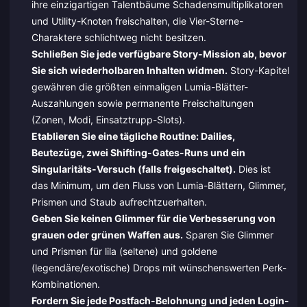
ihre einzigartigen Talentbäume Schadensmultiplikatoren
und Utility-Knoten freischalten, die Vier-Sterne-
Charaktere schlichtweg nicht besitzen.
Schließen Sie jede verfügbare Story-Mission ab, bevor
Sie sich wiederholbaren Inhalten widmen.
Story-Kapitel
gewähren die größten einmaligen Lumia-Blätter-
Auszahlungen sowie permanente Freischaltungen
(Zonen, Modi, Einsatztrupp-Slots).
Etablieren Sie eine tägliche Routine: Dailies,
Beutezüge, zwei Shifting-Gates-Runs und ein
Singularitäts-Versuch (falls freigeschaltet).
Dies ist
das Minimum, um den Fluss von Lumia-Blättern, Glimmer,
Prismen und Staub aufrechtzuerhalten.
Geben Sie keinen Glimmer für die Verbesserung von
grauen oder grünen Waffen aus.
Sparen Sie Glimmer
und Prismen für lila (seltene) und goldene
(legendäre/exotische) Drops mit wünschenswerten Perk-
Kombinationen.
Fordern Sie jede Postfach-Belohnung und jeden Login-