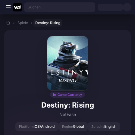
Zum Hauptinhalt springen
Suchen...
Spiele
Destiny: Rising
In-Game Currency
Destiny: Rising
NetEase
iOS/Android
Global
English
Plattform
Region
Sprache