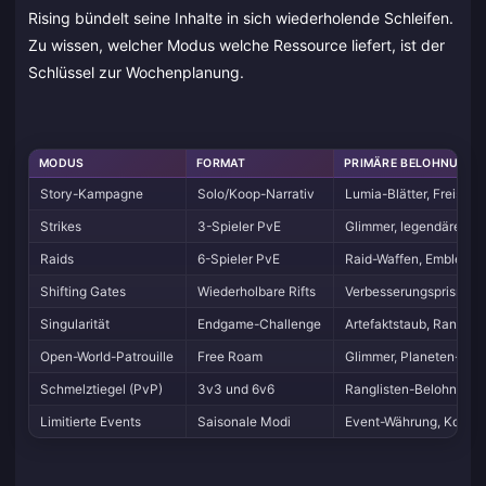
Rising bündelt seine Inhalte in sich wiederholende Schleifen.
Zu wissen, welcher Modus welche Ressource liefert, ist der
Schlüssel zur Wochenplanung.
MODUS
FORMAT
PRIMÄRE BELOHNUNGE
Story-Kampagne
Solo/Koop-Narrativ
Lumia-Blätter, Freisch
Strikes
3-Spieler PvE
Glimmer, legendäre Waf
Raids
6-Spieler PvE
Raid-Waffen, Embleme
Shifting Gates
Wiederholbare Rifts
Verbesserungsprismen, 
Singularität
Endgame-Challenge
Artefaktstaub, Rangli
Open-World-Patrouille
Free Roam
Glimmer, Planeten-Toke
Schmelztiegel (PvP)
3v3 und 6v6
Ranglisten-Belohnunge
Limitierte Events
Saisonale Modi
Event-Währung, Kosme