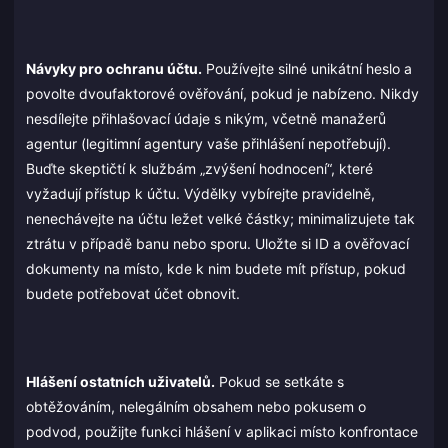
Návyky pro ochranu účtu.
Používejte silné unikátní heslo a
povolte dvoufaktorové ověřování, pokud je nabízeno. Nikdy
nesdílejte přihlašovací údaje s nikým, včetně manažerů
agentur (legitimní agentury vaše přihlášení nepotřebují).
Buďte skeptičtí k službám „zvýšení hodnocení“, které
vyžadují přístup k účtu. Výdělky vybírejte pravidelně,
nenechávejte na účtu ležet velké částky; minimalizujete tak
ztrátu v případě banu nebo sporu. Uložte si ID a ověřovací
dokumenty na místo, kde k nim budete mít přístup, pokud
budete potřebovat účet obnovit.
Hlášení ostatních uživatelů.
Pokud se setkáte s
obtěžováním, nelegálním obsahem nebo pokusem o
podvod, použijte funkci hlášení v aplikaci místo konfrontace