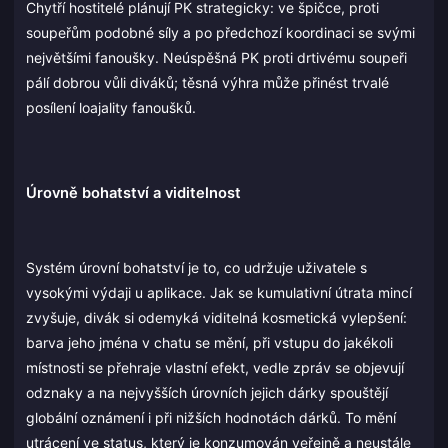
Chytří hostitelé plánují PK strategicky: ve špičce, proti
soupeřům podobné síly a po předchozí koordinaci se svými
největšími fanoušky. Neúspěšná PK proti drtivému soupeři
pálí dobrou vůli diváků; těsná výhra může přinést trvalé
posílení loajality fanoušků.
Úrovně bohatství a viditelnost
Systém úrovní bohatství je to, co udržuje uživatele s
vysokými výdaji u aplikace. Jak se kumulativní útrata mincí
zvyšuje, divák si odemyká viditelná kosmetická vylepšení:
barva jeho jména v chatu se mění, při vstupu do jakékoli
místnosti se přehraje vlastní efekt, vedle zpráv se objevují
odznaky a na nejvyšších úrovních jejich dárky spouštějí
globální oznámení i při nižších hodnotách dárků. To mění
utrácení ve status, který je konzumován veřejně a neustále