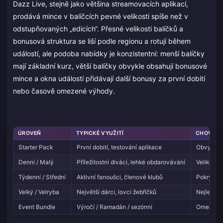
Dazz Live, stejně jako většina streamovacích aplikací,
prodává mince v balíčcích pevné velikosti spíše než v
odstupňovaných „edicích“. Přesné velikosti balíčků a
bonusová struktura se liší podle regionu a rotují během
událostí, ale podoba nabídky je konzistentní: menší balíčky
mají základní kurz, větší balíčky obvykle obsahují bonusové
mince a okna událostí přidávají další bonusy za první dobití
nebo časově omezené výhody.
ÚROVEŇ
TYPICKÉ VYUŽITÍ
CHOVÁNÍ
Starter Pack
První dobití, testování aplikace
Obvykle o
Denní / Malý
Příležitostní diváci, lehké obdarovávání
Velikost 
Týdenní / Střední
Aktivní fanoušci, členové klubů
Pokryje t
Velký / Velryba
Největší dárci, lovci žebříčků
Nejlepší 
Event Bundle
Výročí / Ramadán / sezónní
Omezená o