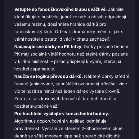
Vstupte do fanouškovského klubu uvážlivě.
Jakmile
identifikujete hostitele, jehož rozvrh a obsah odpovídají
vašemu režimu, dosáhněte hranice dárků pro
fanouškovský klub. Odznak dramaticky mění to, jak s
vámi hostitel a ostatní diváci v chatu zacházejí.
Načasujte své dárky na PK bitvy.
Dárky poslané během
PK mají sociálně větší hodnotu než stejné dárky poslané
v klidné místnosti – přímo přispívají k výhře, kterou si
hostitel zapamatuje.
Naučte se logiku převodu dárků.
Některé dárky střední
úrovně (animované, spouštějící oznámení) přinášejí více
viditelnosti za minci než jeden dárek vysoké úrovně.
Zeptejte se zkušených fanoušků, kterých dárků si
hostitel skutečně váží.
Pro hostitele: vysílejte v konzistentní hodiny.
Algoritmus doporučování v aplikaci odměňuje
pravidelnost. Vysílání ve stejném 2–3hodinovém okně
denně se sčítá mnohem lépe než sporadické dlouhé