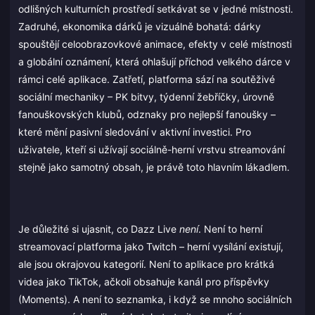
odlišných kulturních prostředí setkávat se v jedné místnosti.
Zadruhé, ekonomika dárků je vizuálně bohatá: dárky
spouštějí celoobrazovkové animace, efekty v celé místnosti
a globální oznámení, která ohlašují příchod velkého dárce v
rámci celé aplikace. Zatřetí, platforma sází na soutěživé
sociální mechaniky – PK bitvy, týdenní žebříčky, úrovně
fanouškovských klubů, odznaky pro nejlepší fanoušky –
které mění pasivní sledování v aktivní investici. Pro
uživatele, kteří si užívají sociálně-herní vrstvu streamování
stejně jako samotný obsah, je právě toto hlavním lákadlem.
Je důležité si ujasnit, co Dazz Live
není
. Není to herní
streamovací platforma jako Twitch – herní vysílání existují,
ale jsou okrajovou kategorií. Není to aplikace pro krátká
videa jako TikTok, ačkoli obsahuje kanál pro příspěvky
(Moments). A není to seznamka, i když se mnoho sociálních