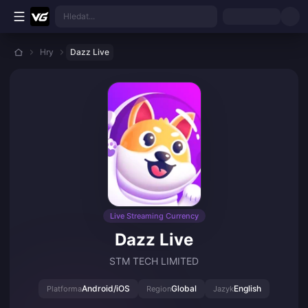
Přejít k hlavnímu obsahu
Hledat...
Hry
Dazz Live
Live Streaming Currency
Dazz Live
STM TECH LIMITED
Android/iOS
Global
English
Platforma
Region
Jazyk