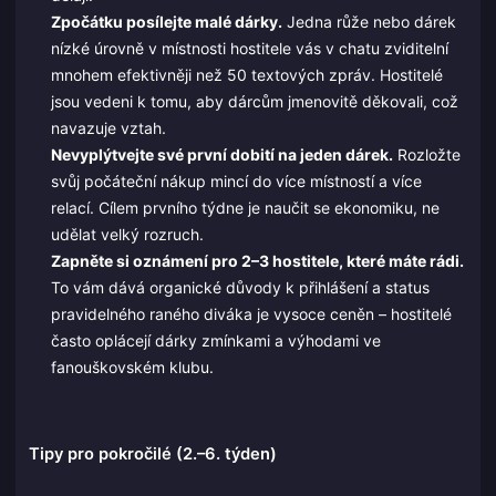
Zpočátku posílejte malé dárky.
Jedna růže nebo dárek
nízké úrovně v místnosti hostitele vás v chatu zviditelní
mnohem efektivněji než 50 textových zpráv. Hostitelé
jsou vedeni k tomu, aby dárcům jmenovitě děkovali, což
navazuje vztah.
Nevyplýtvejte své první dobití na jeden dárek.
Rozložte
svůj počáteční nákup mincí do více místností a více
relací. Cílem prvního týdne je naučit se ekonomiku, ne
udělat velký rozruch.
Zapněte si oznámení pro 2–3 hostitele, které máte rádi.
To vám dává organické důvody k přihlášení a status
pravidelného raného diváka je vysoce ceněn – hostitelé
často oplácejí dárky zmínkami a výhodami ve
fanouškovském klubu.
Tipy pro pokročilé (2.–6. týden)