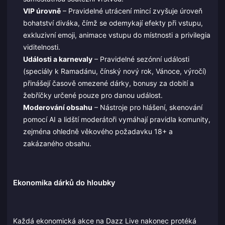
VIP úrovně
– Pravidelné utrácení mincí zvyšuje úroveň
bohatství diváka, čímž se odemykají efekty při vstupu,
exkluzivní emoji, animace vstupu do místnosti a privilegia
viditelnosti.
Události a karnevaly
– Pravidelné sezónní události
(speciály k Ramadánu, čínský nový rok, Vánoce, výročí)
přinášejí časově omezené dárky, bonusy za dobití a
žebříčky určené pouze pro danou událost.
Moderování obsahu
– Nástroje pro hlášení, skenování
pomocí AI a lidští moderátoři vymáhají pravidla komunity,
zejména ohledně věkového požadavku 18+ a
zakázaného obsahu.
Ekonomika dárků do hloubky
Každá ekonomická akce na Dazz Live nakonec protéká