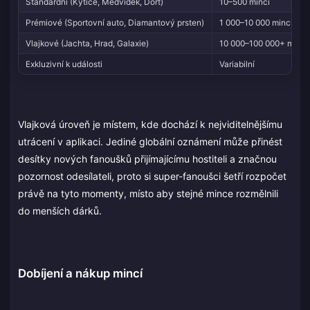
Standardní (Kytice, Medvídek, Dort)
10–500 mincí
Prémiové (Sportovní auto, Diamantový prsten)
1 000–10 000 mincí
Vlajkové (Jachta, Hrad, Galaxie)
10 000–100 000+ mincí
Exkluzivní k události
Variabilní
Vlajková úroveň je místem, kde dochází k nejviditelnějšímu
utrácení v aplikaci. Jediné globální oznámení může přinést
desítky nových fanoušků přijímajícímu hostiteli a značnou
pozornost odesílateli, proto si super-fanoušci šetří rozpočet
právě na tyto momenty, místo aby stejné mince rozmělnili
do menších dárků.
Dobíjení a nákup mincí