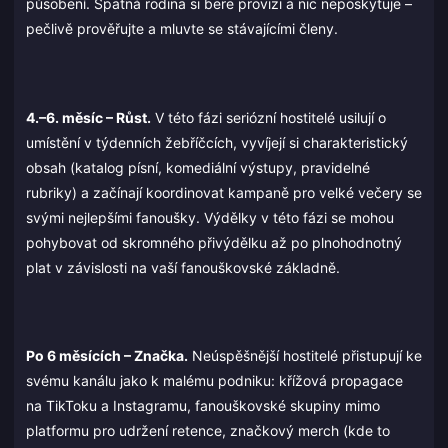
působení. Špatná rodina si bere provizi a nic neposkytuje –
pečlivě prověřujte a mluvte se stávajícími členy.
4.–6. měsíc – Růst.
V této fázi seriózní hostitelé usilují o
umístění v týdenních žebříčcích, vyvíjejí si charakteristický
obsah (katalog písní, komediální výstupy, pravidelné
rubriky) a začínají koordinovat kampaně pro velké večery se
svými nejlepšími fanoušky. Výdělky v této fázi se mohou
pohybovat od skromného přivýdělku až po plnohodnotný
plat v závislosti na vaší fanouškovské základně.
Po 6 měsících – Značka.
Neúspěšnější hostitelé přistupují ke
svému kanálu jako k malému podniku: křížová propagace
na TikToku a Instagramu, fanouškovské skupiny mimo
platformu pro udržení retence, značkový merch (kde to