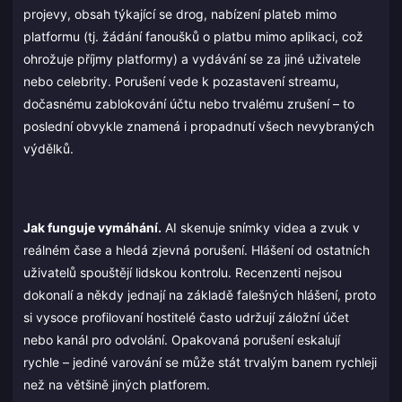
projevy, obsah týkající se drog, nabízení plateb mimo
platformu (tj. žádání fanoušků o platbu mimo aplikaci, což
ohrožuje příjmy platformy) a vydávání se za jiné uživatele
nebo celebrity. Porušení vede k pozastavení streamu,
dočasnému zablokování účtu nebo trvalému zrušení – to
poslední obvykle znamená i propadnutí všech nevybraných
výdělků.
Jak funguje vymáhání.
AI skenuje snímky videa a zvuk v
reálném čase a hledá zjevná porušení. Hlášení od ostatních
uživatelů spouštějí lidskou kontrolu. Recenzenti nejsou
dokonalí a někdy jednají na základě falešných hlášení, proto
si vysoce profilovaní hostitelé často udržují záložní účet
nebo kanál pro odvolání. Opakovaná porušení eskalují
rychle – jediné varování se může stát trvalým banem rychleji
než na většině jiných platforem.