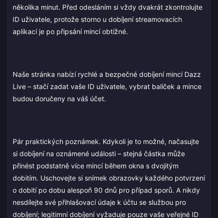
několika minut. Před odesláním si vždy dvakrát zkontrolujte
ID uživatele, protože storno u dobíjení streamovacích
aplikací je po připsání mincí obtížné.
Naše stránka nabízí rychlé a bezpečné dobíjení mincí Dazz
Live – stačí zadat vaše ID uživatele, vybrat balíček a mince
budou doručeny na váš účet.
Pár praktických poznámek. Kdykoli je to možné, načasujte
si dobíjení na oznámené události – stejná částka může
přinést podstatně více mincí během okna s dvojitým
dobitím. Uschovejte si snímek obrazovky každého potvrzení
o dobití po dobu alespoň 90 dnů pro případ sporů. A nikdy
nesdílejte své přihlašovací údaje k účtu se službou pro
dobíjení; legitimní dobíjení vyžaduje pouze vaše veřejné ID