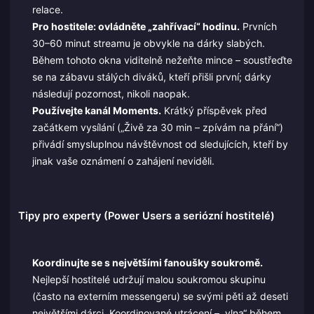
relace.
Pro hostitele: ovládněte „zahřívací“ hodinu.
Prvních
30–60 minut streamu je obvykle na dárky slabých.
Během tohoto okna viditelně nežeňte mince – soustřeďte
se na zábavu stálých diváků, kteří přišli první; dárky
následují pozornost, nikoli naopak.
Používejte kanál Moments.
Krátký příspěvek před
začátkem vysílání („Živě za 30 min – zpívám na přání“)
přivádí smysluplnou návštěvnost od sledujících, kteří by
jinak vaše oznámení o zahájení neviděli.
Tipy pro experty (Power Users a seriózní hostitelé)
Koordinujte se s největšími fanoušky soukromě.
Nejlepší hostitelé udržují malou soukromou skupinu
(často na externím messengeru) se svými pěti až deseti
největšími dárci. Koordinované utrácení – „vlna“ během