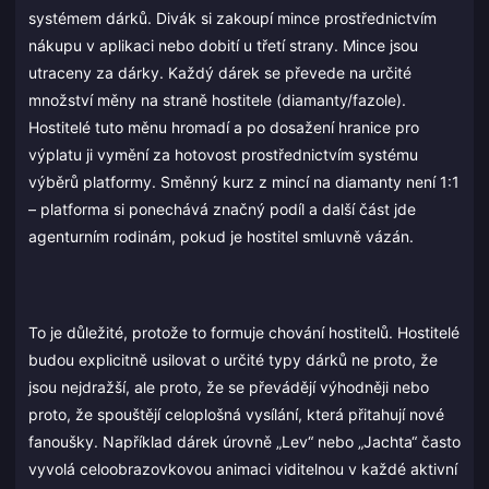
systémem dárků. Divák si zakoupí mince prostřednictvím
nákupu v aplikaci nebo dobití u třetí strany. Mince jsou
utraceny za dárky. Každý dárek se převede na určité
množství měny na straně hostitele (diamanty/fazole).
Hostitelé tuto měnu hromadí a po dosažení hranice pro
výplatu ji vymění za hotovost prostřednictvím systému
výběrů platformy. Směnný kurz z mincí na diamanty není 1:1
– platforma si ponechává značný podíl a další část jde
agenturním rodinám, pokud je hostitel smluvně vázán.
To je důležité, protože to formuje chování hostitelů. Hostitelé
budou explicitně usilovat o určité typy dárků ne proto, že
jsou nejdražší, ale proto, že se převádějí výhodněji nebo
proto, že spouštějí celoplošná vysílání, která přitahují nové
fanoušky. Například dárek úrovně „Lev“ nebo „Jachta“ často
vyvolá celoobrazovkovou animaci viditelnou v každé aktivní