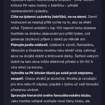
kritické PK nebo hodiny v žebříčku – přináší
nadstandardní výsledky.
Cilte na týdenní uzávěrky žebříčků, ne na denní.
Denní
hodnocení se resetují příliš rychle na to, aby se efekt
sčítal. Týdenní umístění v top 100 naproti tomu dostane
hostitele na stránku objevování pro příští týden, což
generuje zbytkový příjem z dárků po několik dní.
Plánujte podle událostí.
Události k výročí, Ramadánu,
Vánocům a čínskému novému roku téměř vždy zahrnují
akce na dvojité dobití a limitované dárky. Šetření velkých
dobití na tato okna může efektivně přinést o 30–50 %
více mincí za korunu.
Vyhněte se PK bitvám těsně po sobě proti stejnému
soupeři.
Únava diváků je skutečná. Rivalita je vzrušující
pro dva nebo tři zápasy; popáté v týdnu už vaši fanoušci
přestanou utrácet.
Spravujte hierarchii svého fanouškovského klubu.
Jako hostitel veřejně oceňujte nové členy klubu, ale