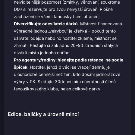
nejviditelnější pozornost (zmínky, věnování, soukromé
DM) si rezervujte pro svou nejvyšší úroveň. Plošné
zacházení se všemi fanoušky tlumí utrácení.
Diverzifikujte odesílatele dárků.
Místnost financovaná
výhradně jednou „velrybou“ je křehká – pokud tento
uživatel odejde nebo ho hostitel zklame, místnost se
zhroutí. Pěstujte si základnu 20–50 středních stálých
diváků místo jednoho obřího.
Pro agentury/rodiny: hledejte podle retence, ne podle
špiček.
Hostitel, jehož diváci se vracejí denně, je
dlouhodobě cennější než ten, kdo dosáhl jednorázové
výhry v PK. Sledujte 30denní míru návratnosti členů
fanouškovského klubu, nejen celkové dárky.
Edice, balíčky a úrovně mincí