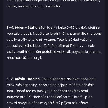
První týden streamujte bez velkých očekávání – dvě hodiny
denně, ve stejnou dobu, žádné PK.
2.–4. týden – Stálí diváci.
Identifikujte 5–15 diváků, kteří se
neustále vracejí. Naučte se jejich jména, pamatujte si drobné
detaily a přivítejte je při vstupu. Toto je základ vašeho
fanouškovského klubu. Začněte přijímat PK bitvy o malé
sázky proti hostitelům podobné velikosti, abyste do streamu
vnesli soutěžní energii.
2.–3. měsíc – Rodina.
Pokud začnete získávat popularitu,
osloví vás agentury, nebo se do nějaké můžete přihlásit
sami. Dobrá rodina poskytuje podporu návštěvnosti,
soupeře pro PK, školení a rozdělení příjmů, které i přes
provizi obvykle přinese vyšší čistý příjem než sólové