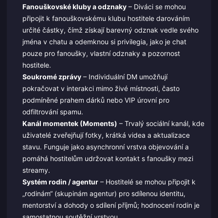
Fanouškovské kluby a odznaky
– Diváci se mohou
připojit k fanouškovskému klubu hostitele darováním
určité částky, čímž získají barevný odznak vedle svého
jména v chatu a odemknou si privilegia, jako je chat
pouze pro fanoušky, vlastní odznaky a pozornost
hostitele.
Soukromé zprávy
– Individuální DM umožňují
pokračovat v interakci mimo živé místnosti, často
podmíněné prahem dárků nebo VIP úrovní pro
odfiltrování spamu.
Kanál momentek (Moments)
– Trvalý sociální kanál, kde
uživatelé zveřejňují fotky, krátká videa a aktualizace
stavu. Funguje jako asynchronní vrstva objevování a
pomáhá hostitelům udržovat kontakt s fanoušky mezi
streamy.
Systém rodin / agentur
– Hostitelé se mohou připojit k
„rodinám“ (skupinám agentur) pro sdílenou identitu,
mentorství a dohody o sdílení příjmů; hodnocení rodin je
samostatnou soutěžní vrstvou.