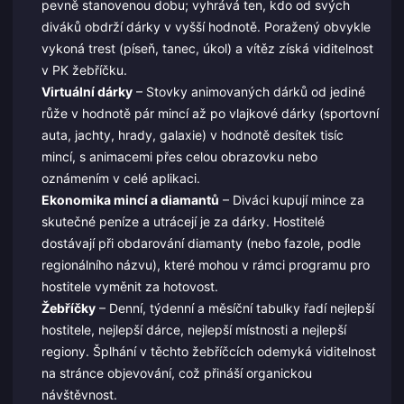
pevně stanovenou dobu; vyhrává ten, kdo od svých
diváků obdrží dárky v vyšší hodnotě. Poražený obvykle
vykoná trest (píseň, tanec, úkol) a vítěz získá viditelnost
v PK žebříčku.
Virtuální dárky
– Stovky animovaných dárků od jediné
růže v hodnotě pár mincí až po vlajkové dárky (sportovní
auta, jachty, hrady, galaxie) v hodnotě desítek tisíc
mincí, s animacemi přes celou obrazovku nebo
oznámením v celé aplikaci.
Ekonomika mincí a diamantů
– Diváci kupují mince za
skutečné peníze a utrácejí je za dárky. Hostitelé
dostávají při obdarování diamanty (nebo fazole, podle
regionálního názvu), které mohou v rámci programu pro
hostitele vyměnit za hotovost.
Žebříčky
– Denní, týdenní a měsíční tabulky řadí nejlepší
hostitele, nejlepší dárce, nejlepší místnosti a nejlepší
regiony. Šplhání v těchto žebříčcích odemyká viditelnost
na stránce objevování, což přináší organickou
návštěvnost.