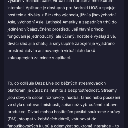
vysílání v reálném čase, virtuálních dárcích a mezikulturní
interakci. Aplikace je dostupná pro Android i iOS a spojuje
hostitele a diváky z Blízkého východu, jižní a jihovýchodní
Asie, východní Asie, Latinské Ameriky a západních trhů do
jediného vícejazyčného prostředí. Její hlavní princip
fungování je jednoduchý, ale účinný: hostitelé vysílají živě,
diváci sledují a chatují a smysluplné zapojení je vyjádřeno
prostřednictvím animovaných virtuálních dárků
zakoupených za mince v aplikaci.
To, co odlišuje Dazz Live od běžných streamovacích
platforem, je důraz na intimitu a bezprostřednost. Streamy
jsou obvykle osobní rozhovory, hudba, tanec nebo posezení
ve stylu chatovací místnosti, spíše než vybroušené zábavní
produkce. Diváci mohou hostitelům posílat soukromé zprávy
(DM), stoupat v žebříčcích dárců, vstupovat do
fanouškovských klubů a odemykat soukromé interakce – to