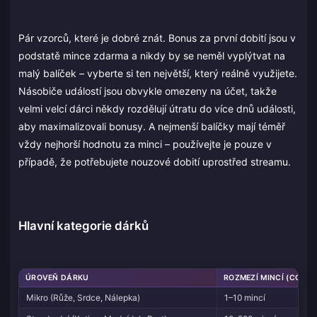
Pár vzorců, které je dobré znát. Bonus za první dobití jsou v
podstatě mince zdarma a nikdy by se neměl vyplýtvat na
malý balíček – vyberte si ten největší, který reálně využijete.
Násobiče událostí jsou obvykle omezeny na účet, takže
velmi velcí dárci někdy rozdělují útratu do více dnů události,
aby maximalizovali bonusy. A nejmenší balíčky mají téměř
vždy nejhorší hodnotu za minci – používejte je pouze v
případě, že potřebujete nouzové dobití uprostřed streamu.
Hlavní kategorie dárků
ÚROVEŇ DÁRKU
ROZMEZÍ MINCÍ (CCA)
Mikro (Růže, Srdce, Nálepka)
1–10 mincí