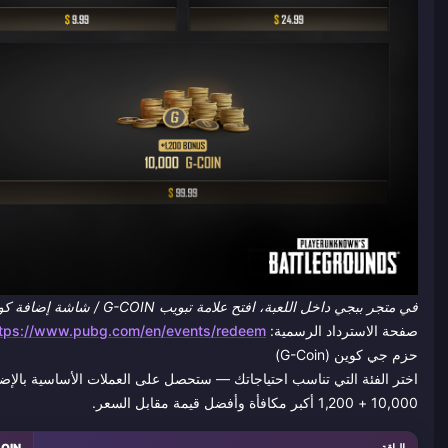
في متجر ببجي داخل اللعبة، افتح علامة تبويب G-COIN / شاشة إضافة كود مكافأة وهدية لإدخال الكود والتحقق من رصيد الجي كوين الخاص بك.
صفحة الاسترداد الرسمية:
ttps://www.pubg.com/en/events/redeem
حزم جي كوين (G-Coin)
10,000 + 1,200 أكبر مكافأة وأفضل قيمة مقابل السعر.
الباقة
G-COIN (الأسا