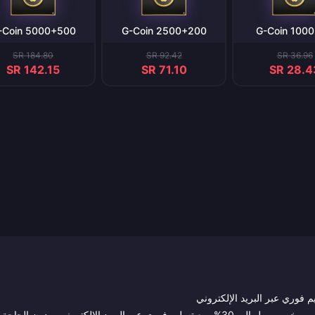
5000+500 G-Coin
2500+200 G-Coin
1000+50 
SR 184.80
SR 92.42
SR 36.96
SR 142.15
SR 71.10
SR 28.4
للكمبيوتر من هنا — بخصم يصل إلى 30%، مع تسليم فوري عبر البريد الإلكتروني، ودون الحاجة