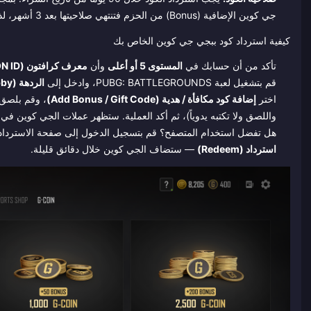
جي كوين الإضافية (Bonus) من الحزم فتنتهي صلاحيتها بعد 3 أشهر، لذا احرص على إنفاقها أولاً.
كيفية استرداد كود ببجي جي كوين الخاص بك
تأكد من أن حسابك في
المستوى 5 أو أعلى
وأن
معرف كرافتون (KRAFTON ID) مرتبط
قم بتشغيل لعبة PUBG: BATTLEGROUNDS، وادخل إلى
الردهة (Lobby)
اختر
إضافة كود مكافأة / هدية (Add Bonus / Gift Code)
واللصق ولا تكتبه يدوياً)، ثم أكد العملية. ستظهر عملات الجي كوين في 
هل تفضل استخدام المتصفح؟ قم بتسجيل الدخول إلى صفحة الاسترداد ا
استرداد (Redeem)
— ستضاف الجي كوين خلال دقائق قليلة.