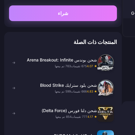
شراء
المنتجات ذات الصلة
شحن بوندس Arena Breakout: Infinite
→
★ 4.07
675 تقييمات
763 تم بيعها
شحن بلود سترايك Blood Strike
→
★ 4.83
666 تقييمات
599 تم بيعها
شحن دلتا فورس (Delta Force)
→
★ 4.17
777 تقييمات
854 تم بيعها