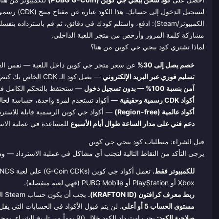
لتسجيل الدخول إلى حسابك. هذا الكود عبارة عن مفتاح منتج (CDK) رسمي للعبة
مشاركة كلمة المرور وأرخص من متجر اللعبة الداخلي.
لماذا تشتري كود ببجي جي كوين من هنا؟
خصم يصل إلى 30%
عن سعر متجر جي كوين داخل اللعبة — نفس العمل
تسليم فوري عبر البريد الإلكتروني
— يصل كود الـ CDK الخاص بك كنص قابل للنسخ، وجاهز للاسترداد فوراً.
آمن بنسبة 100% — بدون تسجيل دخول
— ستحتفظ بالتحكم الكامل في 
أكواد CDK رسمية وحقيقية
— أكواد تستخدم لمرة واحدة، حساسة لحالة
أكواد عالمية (Region-free)
— أكواد جي كوين الرسمية قابلة للاسترداد 
دعم فني على مدار الساعة طوال أيام الأسبوع
للمساعدة في عملية الاست
قبل الشراء: متطلبات كود ببجي جي كوين
يرجى التأكد من النقاط التالية لتجنب أي مشاكل في عملية الاسترداد — وه
للكمبيوتر فقط.
تعمل أكواد جي كوين (G-Coin CDKs) على لعبة PUBG: BATTLEGROUNDS على منصة Steam/PC فقط. وهي
Xbox أو PlayStation أو PUBG Mobile (فهي لعبة منفصلة).
ربط معرف كرافتون (KRAFTON ID).
يجب أن يكون حساب Steam الخاص بك مرتبطاً بمعرف كرافتون لتتمكن من استرداد الكود.
مستوى الحساب 5 أو أعلى.
لن يتم قبول الأكواد في الحسابات التي يقل مستواها عن 5 — ارفع مستوى حسابك أ
صلاحية الكود: