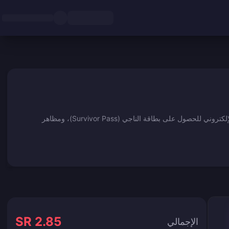
اشحن PUBG: BATTLEGROUNDS باستخدام كود استرداد G-Coin للكمبيوتر الشخصي — تسليم آمن وفوري عبر البريد الإلكتروني للحصول على بطاقة الناجي (Survivor Pass)، ومظاهر
SR 2.85
الإجمالي