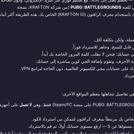
PUBG: BATTLEGROUNDS
(من شركة KRAFTON، نسخة
الكمبيوتر/Steam): ادفع، واستلم كودك في دقائق، ثم قم باسترداده بنفسك باستخدام معرف كرافتون (KRAFTON ID) الخاص بك. هذه الطريق
ة، ولكن بتكلفة أقل.
حسابك؛ فنحن لا نطلب كلمة المرور الخاصة بك أبداً.
 الأحرف، وتقوم بإضافة الجي كوين مباشرة إلى حسابك.
على حسابات ببجي للكمبيوتر العالمية، دون الحاجة لبرامج VPN.
رداد.
ي تفاصيل تتجاهلها معظم المواقع الأخرى:
لا تعمل
على أجهزة
ولاً، ثم قم بالاسترداد.
يجب استرداد الكود خلال 90 يوماً من تاريخ الشراء. بمجرد إضافتها للحساب، تستمر عملات جي كوين المدفوعة لمدة 5 سن