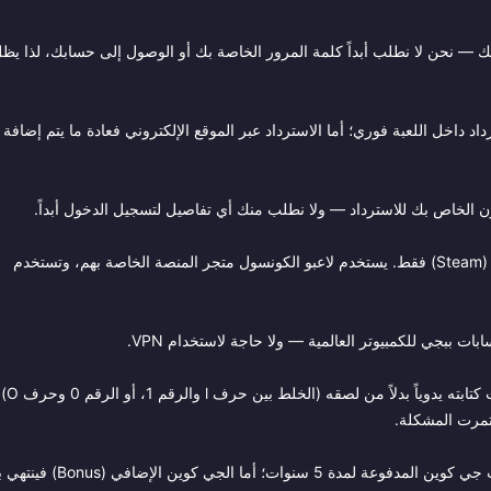
باسترداده بنفسك — نحن لا نطلب أبداً كلمة المرور الخاصة بك أو الوصول إلى حسابك، لذا يظ
رداد داخل اللعبة فوري؛ أما الاسترداد عبر الموقع الإلكتروني فعادة ما يتم إضافة
ن الخاص بك للاسترداد — ولا نطلب منك أي تفاصيل لتسجيل الدخول أبداً.
لا. هذه الأكواد مخصصة للعبة PUBG: BATTLEGROUNDS على الكمبيوتر (Steam) فقط. يستخدم لاعبو الكونسول متجر المنصة الخاصة بهم، وتستخدم
السببان الأكثر شيوعاً هما: أن حسابك أقل من المستوى 5، أو أن الكود تمت كتابته يدوياً بدلاً من لصق
يجب استرداد الكود خلال 90 يوماً من الشراء. بعد الاسترداد، تستمر عملات جي كوين المدفوعة لمدة 5 سنوات؛ أما الج