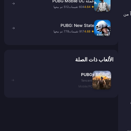
عملة PUBG Mobile UC
→
★ 4.64
604 تقييمات
512 تم بيعها
ة أكثر أماناً من
PUBG: New State
→
★ 4.68
917 تقييمات
778 تم بيعها
الألعاب ذات الصلة
PUBG
→
Tencent
Mobile/PC
وات؛ أما عملات