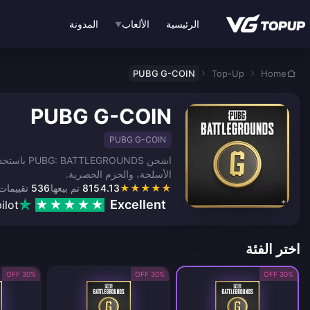
نتقل إلى المحتوى الرئيسي
الرئيسية
الألعاب
المدونة
▼
PUBG G-COIN
Top-Up
Home
PUBG G-COIN
PUBG G-COIN
الأسلحة، والحزم الحصرية.
★
★
★
★
★
4.13
815
تم بيعها
536
تقييمات
Excellent
ilot
اختر الفئة
30% OFF
30% OFF
30% OFF