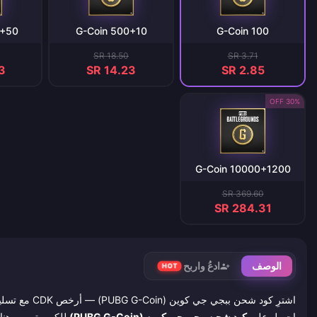
G-Coin
500+10 G-Coin
100 G-Coin
SR 18.50
SR 3.71
3
SR 14.23
SR 2.85
30% OFF
10000+1200 G-Coin
SR 369.60
SR 284.31
الوصف
ادعُ واربح
HOT
اشترِ كود شحن ببجي جي كوين (PUBG G-Coin) — أرخص CDK مع تسليم فوري عبر البريد الإلكتروني
احصل على
كود شحن ببجي جي كوين (PUBG G-Coin)