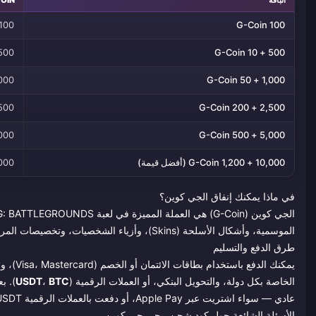
100
100 G-Coin
00 + 10
500 + 10 G-Coin
00 + 50
1,000 + 50 G-Coin
0 + 200
2,500 + 200 G-Coin
0 + 500
5,000 + 500 G-Coin
10,000 + 1,200 G-Coin (أفضل قيمة)
+ 1,200
في ماذا يمكنك إنفاق الجي كوين؟
الجي كوين (G-Coin) هي العملة المميزة في لعبة PUBG: BATTLEGROUNDS. استخدمها لشراء
الموسمية، وأشكال الأسلحة (Skins)، وأزياء الشخصيات، وتخصيصات المركبات، وحزم الصناديق والغنائم، ومستحضرات التجميل الحصرية في المتجر.
طرق الدفع والتسليم
الخاصة بكل دولة، والتحويل البنكي، أو العملات الرقمية (
BTC
،
USDT
). ب
عادي — سواء اشتريت عبر Apple Pay، أو دفعت بالعملات الرقمية USDT، أو استخدمت التحويل البنكي، ستحصل دائماً على نفس سرعة التسليم.
الأسئلة الشائعة حول كود شحن ببجي جي كوين