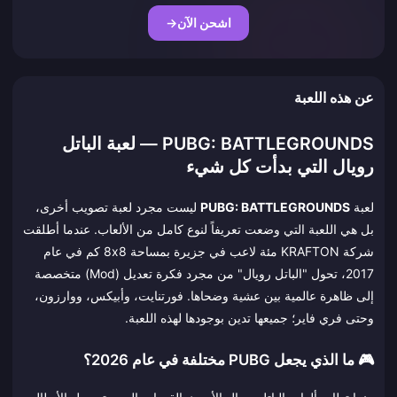
اشحن الآن
→
عن هذه اللعبة
PUBG: BATTLEGROUNDS — لعبة الباتل
رويال التي بدأت كل شيء
لعبة
PUBG: BATTLEGROUNDS
ليست مجرد لعبة تصويب أخرى،
بل هي اللعبة التي وضعت تعريفاً لنوع كامل من الألعاب. عندما أطلقت
شركة KRAFTON مئة لاعب في جزيرة بمساحة 8x8 كم في عام
2017، تحول "الباتل رويال" من مجرد فكرة تعديل (Mod) متخصصة
إلى ظاهرة عالمية بين عشية وضحاها. فورتنايت، وأبيكس، ووارزون،
وحتى فري فاير؛ جميعها تدين بوجودها لهذه اللعبة.
🎮 ما الذي يجعل PUBG مختلفة في عام 2026؟