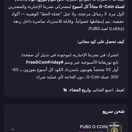
لعملة G-Coin مجاناً كل أسبوع
لمشتركي نشرتنا الإخبارية والمشترين
لأول مرة. لا رسائل مزعجة، ولا حيل "عجلة الحظ" الوهمية — أكواد
حقيقية، يتم إسقاطها عشوائياً، وقابلة للاسترداد مباشرة داخل ردهة
(Lobby) لعبة PUBG.
كيف تحصل على كود مجاني:
اشترك في نشرتنا الإخبارية (موجودة في تذييل أي صفحة).
تابع توزيعاتنا الأسبوعية عبر وسم
#FreeGCoinFriday
.
أول 50 شخصاً يقومون باسترداد الكود كل أسبوع يفوزون بـ 60–
300 عملة G-Coin، دون الحاجة لأي عملية شراء.
اهبط، اجمع الغنائم،
واربح العشاء.
🐔
شحن سريع
PUBG G-COIN
→