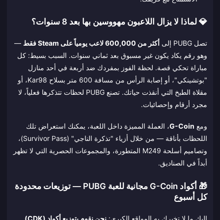
💎 لماذا لا يزال اللاعبون مهووسين بها بعد 8 سنوات؟
تصل PUBG إلى
أكثر من 600,000 لاعب يومياً على Steam فقط
—
وهو رقم يكاد يكون غير مسبوق بعد ثماني سنوات. السبب بسيط: كل
مباراة تحكي قصة. لحظة الفوز بمفردك ضد أربعة في أحد منازل
"بوتشينكي"، أو إصابة الرأس من مسافة 600 متر بسلاح Kar98، أو
مقلاة الطبخ التي أنقذت حياتك. تصنع PUBG لحظات تتذكرها فعلياً، لا
مجرد أرقام وإحصائيات.
ومع
G-Coin
، العملة المميزة داخل اللعبة، يمكنك استعراض تلك
اللحظات بأناقة — من خلال أزياء "تذكرة الناجي" (Survivor Pass)،
وتصاميم أسلحة M249 المتطورة، والمجموعات الحصرية التي لا تظهر
أبداً في الصناديق.
🎁 أكواد G-Coin مجانية للعبة PUBG — توزيعات محدودة
كل أسبوع
إليك ما لا تخبرك به المواقع الكبرى:
نحن نقوم بتوزيع أكواد (CDK)