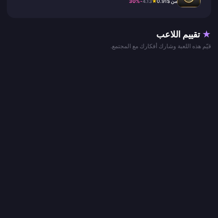
من $0.91
★
4.13
-30%
★
تقييم اللاعب
قيّم هذه اللعبة وشارك أفكارك مع المجتمع.