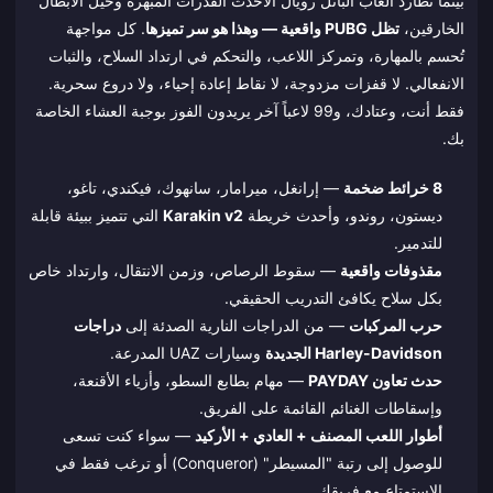
بينما تطارد ألعاب الباتل رويال الأحدث القدرات المبهرة وحيل الأبطال
الخارقين،
تظل PUBG واقعية — وهذا هو سر تميزها
. كل مواجهة
تُحسم بالمهارة، وتمركز اللاعب، والتحكم في ارتداد السلاح، والثبات
الانفعالي. لا قفزات مزدوجة، لا نقاط إعادة إحياء، ولا دروع سحرية.
فقط أنت، وعتادك، و99 لاعباً آخر يريدون الفوز بوجبة العشاء الخاصة
بك.
8 خرائط ضخمة
— إرانغل، ميرامار، سانهوك، فيكندي، تاغو،
ديستون، روندو، وأحدث خريطة
Karakin v2
التي تتميز ببيئة قابلة
للتدمير.
مقذوفات واقعية
— سقوط الرصاص، وزمن الانتقال، وارتداد خاص
بكل سلاح يكافئ التدريب الحقيقي.
حرب المركبات
— من الدراجات النارية الصدئة إلى
دراجات
Harley-Davidson الجديدة
وسيارات UAZ المدرعة.
حدث تعاون PAYDAY
— مهام بطابع السطو، وأزياء الأقنعة،
وإسقاطات الغنائم القائمة على الفريق.
أطوار اللعب المصنف + العادي + الأركيد
— سواء كنت تسعى
للوصول إلى رتبة "المسيطر" (Conqueror) أو ترغب فقط في
الاستمتاع مع فريقك.