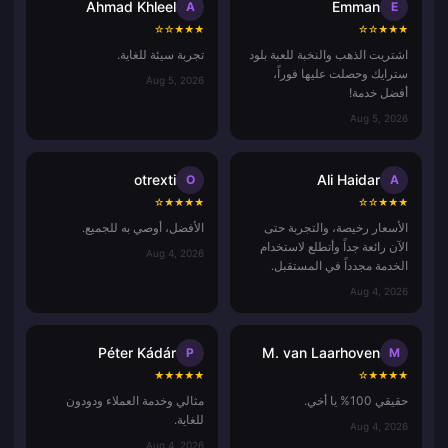
Ahmad Khleel
Emman
A
E
☆
☆
★
★
★
☆
☆
★
★
★
اشتريت الذهب والنخبة للعبة بلود
تجربة سيئة للغاية.
سترايك وحصلت عليها فوراً،
Aug 5, 2026
أفضل خدمة!
Aug 5, 2026
otrexti
Ali Haidar
O
A
☆
★
★
★
★
☆
☆
★
★
★
الأسعار رخيصة، والتجربة حتى
الأفضل، أوصي به للجميع.
الآن رائعة جداً وأتطلع لاستخدام
Aug 4, 2026
الخدمة مجدداً في المستقبل.
Aug 4, 2026
Péter Kádár
M. van Laarhoven
P
M
★
★
★
★
★
☆
★
★
★
★
حقيقي 100% يا أخي.
مثالي وخدمة العملاء ودودون
للغاية.
Aug 4, 2026
Aug 4, 2026