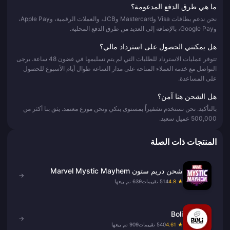
ما هي طرق الدفع المدعومة؟
نحن ندعم بطاقات Visa وMastercard وJCB، والعملات الرقمية، وApple Pay،
وGoogle Pay، بالإضافة إلى العديد من طرق الدفع المحلية.
هل يمكنني الحصول على استرداد مالي؟
تتوفر عمليات الاسترداد للطلبات التي لم يتم تسليمها في غضون 48 ساعة. يرجى
التواصل مع خدمة العملاء المتاحة على مدار الساعة طوال أيام الأسبوع للحصول
على المساعدة.
هل الشحن هنا آمن؟
بالتأكيد. نحن نستخدم تشفيراً بمستوى بنكي ونحن موزع معتمد. يثق بنا أكثر من
500,000 عميل سعيد.
المنتجات ذات الصلة
شحن دريم ستون Marvel Mystic Mayhem
→
★ 4.8
514 تقييمات
639 تم بيعها
Boli
→
★ 4.61
540 تقييمات
909 تم بيعها