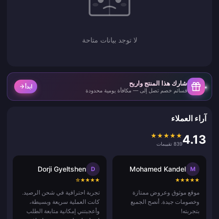
لا توجد بيانات متاحة
شارك هذا المنتج واربح
ابدأ
قسائم خصم تصل إلى — مكافأة يومية محدودة
آراء العملاء
★
★
★
★
★
4.13
839 تقييمات
Dorji Gyeltshen
Mohamed Kandel
D
M
☆
★
★
★
★
★
★
★
★
★
موقع موثوق وعروض ممتازة
تجربة احترافية في شحن الرصيد.
وخصومات جيدة. أنصح الجميع
كانت العملية سريعة وبسيطة،
بتجربته!
وأعجبتني إمكانية متابعة الطلب