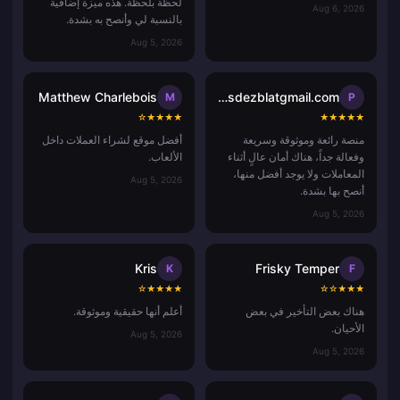
لحظة بلحظة. هذه ميزة إضافية
Aug 6, 2026
بالنسبة لي وأنصح به بشدة.
Aug 5, 2026
Matthew Charlebois
pisdezblatgmail.com
M
P
☆
★
★
★
★
★
★
★
★
★
منصة رائعة وموثوقة وسريعة
أفضل موقع لشراء العملات داخل
وفعالة جداً، هناك أمان عالٍ أثناء
الألعاب.
المعاملات ولا يوجد أفضل منها،
Aug 5, 2026
أنصح بها بشدة.
Aug 5, 2026
Kris
Frisky Temper
K
F
☆
★
★
★
★
☆
☆
★
★
★
هناك بعض التأخير في بعض
أعلم أنها حقيقية وموثوقة.
الأحيان.
Aug 5, 2026
Aug 5, 2026