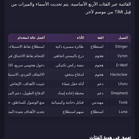
القائمة عبر الفئات الأربع الأساسية. يتم تحديث الأسماء والميزات من
قِبل TiMi من موسم لآخر.
العميل
الفئة
الأداة
أفضل حالة استخدام
Stinger
استطلاع
طائرة مسيرة ذكية
استطلاع نقاط الاستيلاء، تحديد
Vyron
هجوم
درع باليستي اتجاهي
اقتحام نقاط الاختناق في Warfare
D-Wolf
هجوم
نبضة ركض تكتيكي
دخول هجومي سريع، الالتفاف
Hackclaw
هجوم
اندفاع متخفٍ
الالتفاف الفردي، الاستيلاء الس
Uluru
دعم
أداة حقل شفاء
تثبيت الأهداف، الإنعاش
Shepherd
دعم
محطة إعادة إمداد
الدفاع الطويل، دعم المركبات
Toxik
مهندس
قنابل دخانية وكيميائية
منع الوصول للمناطق، حجب ال
Luna
استطلاع
سهم استطلاع
تحديد الأهداف بعيدة المدى، ا
تعمق في هوية الفئات