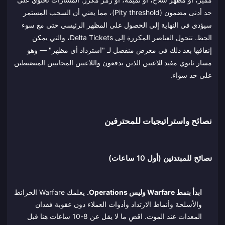
حد أدنى مضمون (Pity threshold)، مما يعني أن السحب المستمر
سيؤدي في النهاية إلى الحصول على المظهر الرئيسي حتى مع سوء
الحظ. تتحول العناصر المكررة إلى Delta Tickets، والتي يمكن
إنفاقها بعد ذلك في معرض منفصل لـ "استرداد أي مظهر" — وهو
مسار ثانوي مفيد للاعبين الذين يدفعون واللاعبين المجانيين المنضبطين
على حد سواء.
نصائح واستراتيجيات للمحترفين
نصائح للمبتدئين (أول 10 ساعات)
ابدأ بنمط Warfare وليس Operations.
يعلمك Warfare الخرائط
والأسلحة وأنماط الارتداد وأدوات العملاء دون عقوبة فقدان
المعدات عند الموت. اقضِ ما لا يقل عن 8-10 ساعات هنا قبل