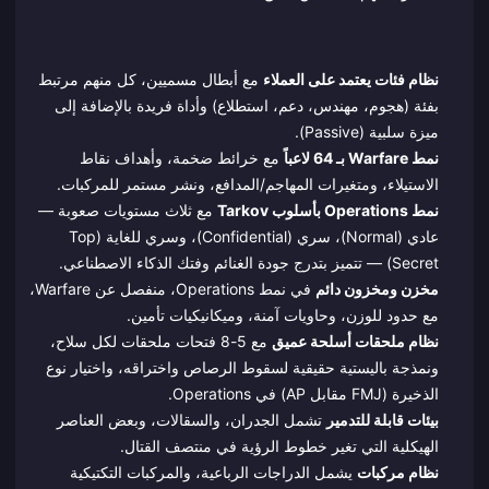
نظام فئات يعتمد على العملاء
مع أبطال مسميين، كل منهم مرتبط
بفئة (هجوم، مهندس، دعم، استطلاع) وأداة فريدة بالإضافة إلى
ميزة سلبية (Passive).
نمط Warfare بـ 64 لاعباً
مع خرائط ضخمة، وأهداف نقاط
الاستيلاء، ومتغيرات المهاجم/المدافع، ونشر مستمر للمركبات.
نمط Operations بأسلوب Tarkov
مع ثلاث مستويات صعوبة —
عادي (Normal)، سري (Confidential)، وسري للغاية (Top
Secret) — تتميز بتدرج جودة الغنائم وفتك الذكاء الاصطناعي.
مخزن ومخزون دائم
في نمط Operations، منفصل عن Warfare،
مع حدود للوزن، وحاويات آمنة، وميكانيكيات تأمين.
نظام ملحقات أسلحة عميق
مع 5-8 فتحات ملحقات لكل سلاح،
ونمذجة باليستية حقيقية لسقوط الرصاص واختراقه، واختيار نوع
الذخيرة (FMJ مقابل AP) في Operations.
بيئات قابلة للتدمير
تشمل الجدران، والسقالات، وبعض العناصر
الهيكلية التي تغير خطوط الرؤية في منتصف القتال.
نظام مركبات
يشمل الدراجات الرباعية، والمركبات التكتيكية