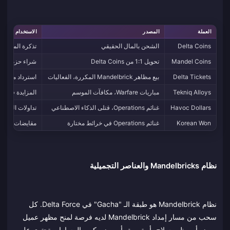
العملة
المصدر
الاستخدام الأسا
Delta Coins
الشحن بالمال الحقيقي
تذكرة المعركة، Mandel Coins، الحزم المم
Mandel Coins
تحويل 1:1 من Delta Coins
شراء حزم إمداد ndelbrick
Delta Tickets
بيع مظاهر Mandelbrick المكررة، الفعاليات
استرداد مباشر
Tekniq Alloys
مباريات Warfare، مكافآت الموسم
المزايدة في مزاد Tekniq على معدات ons
Havoc Dollars
غنائم Operations، قتلى الذكاء الاصطناعي
تداولات البائعي
Korean Won
غنائم Operations في خرائط مختارة
مقايضات بائعين
نظام Mandelbricks والعناصر التجميلية
نظام Mandelbrick هو طبقة الـ "Gacha" في Delta Force. كل
سحب من مسار إمداد Mandelbrick لديه فرصة لمنح مظهر عميل
مميز، أو مظهر سلاح، أو تميمة، أو رمز مكرر. المسارات تحتوي على