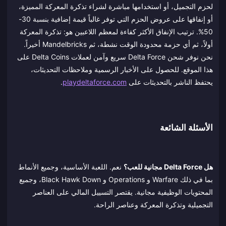
لحزم التجميل، أو استخدامها مباشرة لشراء تذكرة المعركة المميزة،
أو إنفاقها على عروض الحزم التي توفر غالباً قيمة إضافية بنسبة 30-
50%. ترتيب الإنفاق الأكثر كفاءة لمعظم اللاعبين هو: تذكرة المعركة
أولاً، ثم أي حزمة محدودة الوقت نشطة، ثم Mandelbricks أخيراً.
نحن نوفر شحن Delta Force سريع وآمن لعملات Delta Coins على
هذا الموقع. للحصول على الأخبار الرسمية وملاحظات التحديثات،
يحتفظ الناشر بالتحديثات على
playdeltaforce.com
.
الأسئلة الشائعة
هل Delta Force مجانية للعب؟
نعم. اللعبة الأساسية، وجميع الأنماط
بما في ذلك Warfare و Operations و Black Hawk Down، وجميع
المحتويات الوظيفية مجانية. يقتصر التسييل المالي على العناصر
التجميلية وتذكرة المعركة وعناصر الراحة.