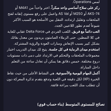
لمس Operations.
ركز على سلاح أساسي واحد مبكراً.
اختر واحداً من M4A1 أو
AKS-74 أو M250 أو AS Val واعمل على رفع مستوى إتقانه لفتح
الملحقات وتقليل ارتداده. التنقل بين الأسلحة هو السبب الأكثر
شيوعاً لعدم تطور اللاعبين الجدد.
العب دائماً مع فريق.
اللعب الفردي في Delta Force عقابي للغاية
في كلا النمطين. حتى الزملاء الصامتون يزيدون من معدل بقائك
بشكل كبير بسبب الإنعاش ومنارات العودة والرؤية المشتركة.
استخدم ميدان الرماية في كل جلسة.
يتيح لك ميدان التدريب اختبار
مجموعات الملحقات والتحكم في الارتداد على دمى ذات مستويات
دروع مختلفة. خمس دقائق هنا يمكن أن تعادل ساعة من التعلم
داخل المباراة.
أكمل المهام اليومية والأسبوعية.
هي النشاط الأعلى من حيث نقاط
الخبرة (XP) لكل دقيقة في اللعبة وتدفع بتقدم تذكرة المعركة دون
أن تتطلب منك اللعب ببراعة فائقة.
نصائح للمستوى المتوسط (بناء حساب قوي)