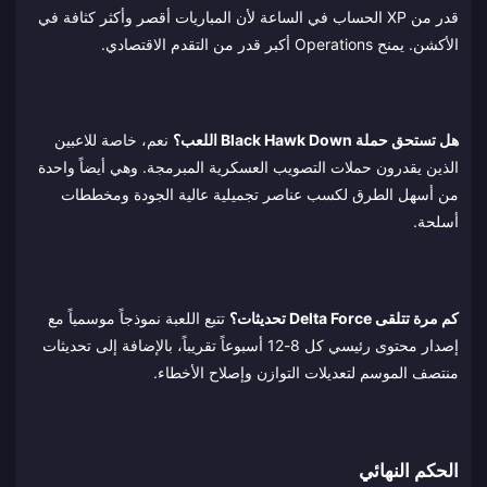
قدر من XP الحساب في الساعة لأن المباريات أقصر وأكثر كثافة في
الأكشن. يمنح Operations أكبر قدر من التقدم الاقتصادي.
هل تستحق حملة Black Hawk Down اللعب؟
نعم، خاصة للاعبين
الذين يقدرون حملات التصويب العسكرية المبرمجة. وهي أيضاً واحدة
من أسهل الطرق لكسب عناصر تجميلية عالية الجودة ومخططات
أسلحة.
كم مرة تتلقى Delta Force تحديثات؟
تتبع اللعبة نموذجاً موسمياً مع
إصدار محتوى رئيسي كل 8-12 أسبوعاً تقريباً، بالإضافة إلى تحديثات
منتصف الموسم لتعديلات التوازن وإصلاح الأخطاء.
الحكم النهائي