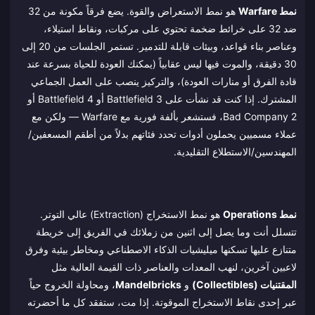
نمط Warfare
هو نمط الاستعراض والقوة. يضع فرقاً مكونة من 32
ضد 32 على خرائط ضخمة تحتوي على مركبات، ونقاط استيلاء،
وعناصر بناء قواعد، وبيئات قابلة للتدمير. تستمر الجلسات من 20 إلى
30 دقيقة، والموت فيها ليس عقابياً (يمكنك العودة للحياة بسرعة عند
قادة الفرق أو منارات العودة)، والتركيز ينصب على العمل الجماعي
المشترك. إذا كنت قد نشأت على Battlefield 3 أو Battlefield 4 أو
Bad Company 2، فستشعر بألفة فورية مع Warfare — ولكن مع
عملاء مسميين يحملون أدوات تحدد فئاتهم بدلاً من أطقم المسعفين/
المهندسين/الاستطلاع التقليدية.
نمط Operations
هو نمط الاستخراج (Extraction) عالي التوتر.
تتسلل أنت وما يصل إلى اثنين من زملائك في الفريق إلى خريطة
متنازع عليها تسكنها ميليشيات الذكاء الاصطناعي ومخاطر بيئية وفرق
لاعبين آخرين، لنهب المعدات والعناصر ذات القيمة العالية مثل
المقتنيات (Collectibles)
و
Mandelbricks
، ومحاولة الخروج حياً
عبر إحدى نقاط الاستخراج الموقوتة. إذا مت، ستفقد كل ما أحضرته