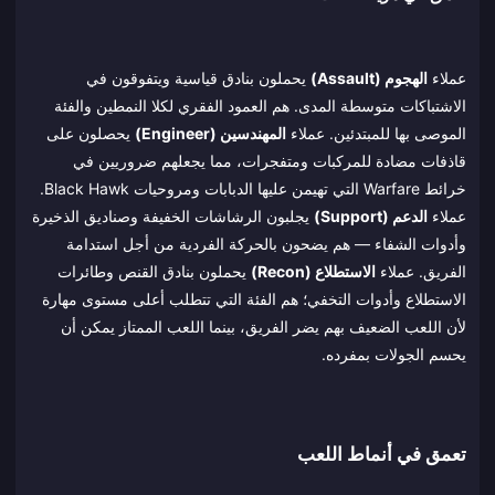
عملاء
الهجوم (Assault)
يحملون بنادق قياسية ويتفوقون في
الاشتباكات متوسطة المدى. هم العمود الفقري لكلا النمطين والفئة
الموصى بها للمبتدئين. عملاء
المهندسين (Engineer)
يحصلون على
قاذفات مضادة للمركبات ومتفجرات، مما يجعلهم ضروريين في
خرائط Warfare التي تهيمن عليها الدبابات ومروحيات Black Hawk.
عملاء
الدعم (Support)
يجلبون الرشاشات الخفيفة وصناديق الذخيرة
وأدوات الشفاء — هم يضحون بالحركة الفردية من أجل استدامة
الفريق. عملاء
الاستطلاع (Recon)
يحملون بنادق القنص وطائرات
الاستطلاع وأدوات التخفي؛ هم الفئة التي تتطلب أعلى مستوى مهارة
لأن اللعب الضعيف بهم يضر الفريق، بينما اللعب الممتاز يمكن أن
يحسم الجولات بمفرده.
تعمق في أنماط اللعب