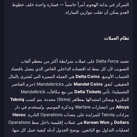
التمركز في بداية الهجوم أمراً حاسماً — فمنارة واحدة خلف خطوط
العدو يمكن أن تقلب موازين المباراة.
نظام العملات
تعتمد Delta Force على عملات مترابطة أكثر من معظم ألعاب
التصويب لأن كل نمط له اقتصاده الداخلي الخاص الذي يتصل باقتصاد
الحساب الأوسع.
Delta Coins
هي العملة المميزة التي تُشترى بالمال
الحقيقي. تُنفق
Mandel Coins
على Mandelbricks (حزم العناصر
التجميلية). تأتي
Delta Tickets
من بيع مكافآت Mandelbrick
المكررة ويمكن استبدالها بمظاهر (Skins) محددة. يتم كسب
Tekniq
Alloys
من انتصارات Warfare وتذكرة الموسم، وتُستخدم في دار
مزادات Tekniq للمزايدة على معدات Operations النادرة.
Havoc
Dollars
و
Korean Won
هي عملات إقليمية داخل نمط Operations
لعمليات التداول مع البائعين. يوضح الجدول أدناه كيفية عمل كل منها.