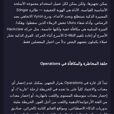
يمكن تجهيزها، ولكن يمكن لكل عميل استخدام مجموعة الأسلحة
الأساسية القياسية. الأداة هي الهوية الحقيقية — طائرة Stinger
المسيرة الذكية تستطلع وتحدد الأعداء، ودرع Vyron الاتجاهي يصد
الرصاص، وأداة شفاء Uluru تنعش الزملاء الذين سقطوا، وهكذا.
الميزة السلبية هي مكافأة خفية ولكنها حاسمة، مثل حركة Hackclaw
الأسرع أو إعادة تلقيم D-Wolf الأسرع أثناء الحركة. الفرق الذكية تختار
عملاء يكملون بعضهم البعض بدلاً من اختيار المفضلين فقط.
حلقة المخاطرة والمكافأة في Operations
تبدأ كل غارة في Operations بقرار التجهيز. يمكنك عدم إحضار أي
معدات والاعتماد كلياً على ما تجده في الخريطة (رحلة "عارية")، أو
إحضار معدات متوسطة المستوى واللعب بانتهازية، أو إحضار معدات
من الفئة الأرجوانية/الذهبية واللعب من أجل الفوز. الخريطة مليئة
بدوريات الذكاء الاصطناعي، ومواقع الغنائم الثابتة (الخزائن، صناديق