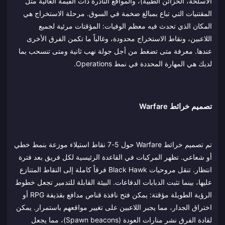
الأسلحة، الخزائن الطبية)، والمواقع النادرة ذات القيمة العالية مثل
المقتنيات التي تباع بمبالغ ضخمة في السوق. مرحلة الاستخراج هي
المكان الذي تحدث فيه معظم الوفيات: المؤقتات مرئية لجميع
اللاعبين، ونقاط الاستخراج محدودة، وغالباً ما تكمن الفرق الأخرى
عندها. معرفة متى تضغط من أجل جولة نهب ثانية ومتى تنسحب بما
لديك هي المهارة المحددة في نمط Operations.
تصميم خرائط Warfare
تم تصميم خرائط Warfare حول 5-7 نقاط استيلاء موزعة بنمط خطي
أو شعاعي. تظهر المركبات في القاعدة الرئيسية لكل فريق بعد فترة
انتظار. تنقل مروحيات Black Hawk فرقاً كاملة إلى النقاط المتنازع
عليها، بينما تثبت الدبابات الدفاعات. البيئة القابلة للتدمير تجعل خطوط
الرؤية الطويلة مؤقتة: يمكن فتح نافذة قناص مدافع بقذيفة RPG أو
اختراق الجدار، مما يجبر اللاعبين على تغيير مواقعهم باستمرار. يمكن
لقادة الفرق نشر منارات العودة (Spawn beacons)، مما يجعل