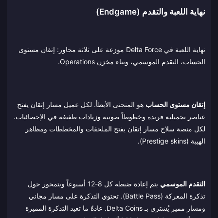
نهاية اللعبة والتقدم (Endgame)
نهاية اللعبة في Delta Force موزعة على ثلاثة محاور: إتقان مستوى
الحساب، التقدم الموسمي، وبناء مخزن Operations.
إتقان مستوى الحساب
هو المنحنى الأبطأ. لكل عميل مسار إتقان يفتح
عناصر تجميلية فريدة وخطوطاً صوتية وزيادات طفيفة في الإحصائيات.
لكل منصة سلاح مسار إتقان يفتح الملحقات والمخططات ومظاهر
الهيبة (Prestige skins).
التقدم الموسمي
يتم إعادة ضبطه كل 8-12 أسبوعاً ويتمحور حول
تذكرة المعركة (Battle Pass). تحتوي التذكرة على مسار مجاني
ومسار مميز يُشترى بـ Delta Coins. عادةً ما تعيد التذكرة المميزة