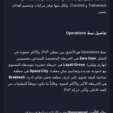
Trainwreck و Cracked، ولكل منها توفر مركبات وتصميم أهداف
متميز.
تفاصيل نمط Operations
نمط Operations هو الأعمق بين نمطي PvP، والأكثر صعوبة في
التعلم.
Zero Dam
هي الخريطة المخصصة للمبتدئين بتصميمين
(نهاري وليلي).
Layali Grove
هي خريطة حضرية متوسطة المستوى
مع عمودية شديدة وتصاميم مبانٍ معقدة.
Space City
هي منطقة
صناعية كثيفة تحتوي على غرف مغلقة تخفي غنائم نادرة.
Brakkesh
هي الخريطة الأكبر والأكثر قسوة، وغالباً ما تكون موطناً للمقتنيات من
الفئة الأعلى وأكبر حركة PvP.
نظام
التأمين (Insurance)
هو ميكانيكية تسامح فريدة في