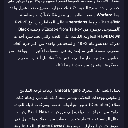
متعددة الأنماط ومصممة خصيصاً لعصر الكمبيوتر. بدلاً من التركيز على
تخصص واحد، تدمج اللعبة بذكاء ثلاث تجارب متميزة تحت عميل واحد:
نمط
Warfare
واسع النطاق الذي يضم 64 لاعباً (بروح سلسلة
Battlefield)، ونمط
Operations
عالي المخاطر من نوع PvPvE
(المستوحى بوضوح من Escape from Tarkov)، وحملة
Black
Hawk Down
التعاونية القائمة على القصة والتي تعيد سرد أحداث
معركة مقديشو عام 1993. والنتيجة هي واحدة من أكثر حزم ألعاب
التصويب طموحاً التي تم إصدارها في السنوات الأخيرة — وواحدة من
العناوين المجانية القليلة التي تنافس حقاً سلاسل ألعاب التصويب
العسكرية المتميزة من حيث قيمة الإنتاج.
تعمل اللعبة على محرك Unreal Engine، وتدعم لوحة المفاتيح
والماوس ووحدات التحكم، وتتميز ببيئة قابلة للتدمير، ونظام فئات
عملاء (Operators) عميق مع أدوات خاصة، ومركبات قابلة للقيادة
تتراوح من الدراجات الرباعية إلى مروحيات Black Hawk ودبابات
القتال الرئيسية، واقتصاد متعدد الطبقات من العملات والتداول في
السوق وتذاكر المعارك الموسمية (Battle Passes). اللعبة عالمية،