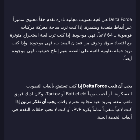
Delta Force هي لعبة تصويب مجانية نادرة تقدم حقاً محتوى متميزاً
عبر أنماط متعددة ومتميزة. إذا كنت تريد ساحة معركة مركبات
فوضوية بـ 64 لاعباً، فهي موجودة. إذا كنت تريد لعبة استخراج متوترة
مع اقتصاد سوق وخوف من فقدان المعدات، فهي موجودة. وإذا كنت
تريد حملة تعاونية قائمة على القصة بقيم إنتاج حقيقية، فهي موجودة
أيضاً.
يجب أن تلعب Delta Force إذا
كنت تستمتع بألعاب التصويب
العسكرية، أو أحببت يوماً Battlefield أو Tarkov، وكان لديك فريق
تلعب معه، وتريد لعبة مجانية تحترم وقتك.
يجب أن تفكر مرتين إذا
كنت لاعباً منفرداً تماماً يكره PvP، أو كنت لا تحب حلقات التقدم في
ألعاب الخدمة الحية.