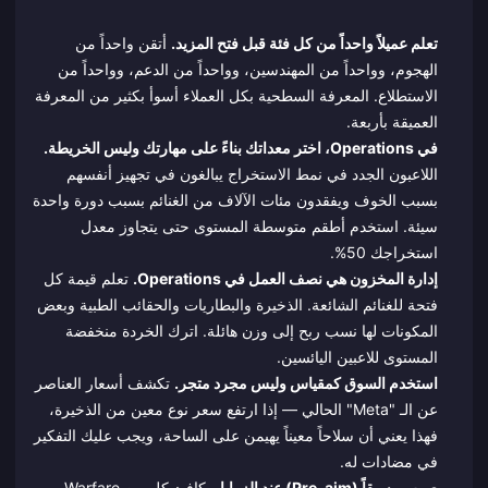
تعلم عميلاً واحداً من كل فئة قبل فتح المزيد.
أتقن واحداً من
الهجوم، وواحداً من المهندسين، وواحداً من الدعم، وواحداً من
الاستطلاع. المعرفة السطحية بكل العملاء أسوأ بكثير من المعرفة
العميقة بأربعة.
في Operations، اختر معداتك بناءً على مهارتك وليس الخريطة.
اللاعبون الجدد في نمط الاستخراج يبالغون في تجهيز أنفسهم
بسبب الخوف ويفقدون مئات الآلاف من الغنائم بسبب دورة واحدة
سيئة. استخدم أطقم متوسطة المستوى حتى يتجاوز معدل
استخراجك 50%.
إدارة المخزون هي نصف العمل في Operations.
تعلم قيمة كل
فتحة للغنائم الشائعة. الذخيرة والبطاريات والحقائب الطبية وبعض
المكونات لها نسب ربح إلى وزن هائلة. اترك الخردة منخفضة
المستوى للاعبين اليائسين.
استخدم السوق كمقياس وليس مجرد متجر.
تكشف أسعار العناصر
عن الـ "Meta" الحالي — إذا ارتفع سعر نوع معين من الذخيرة،
فهذا يعني أن سلاحاً معيناً يهيمن على الساحة، ويجب عليك التفكير
في مضادات له.
صوب مسبقاً (Pre-aim) عند الزوايا.
يكافئ كل من Warfare و