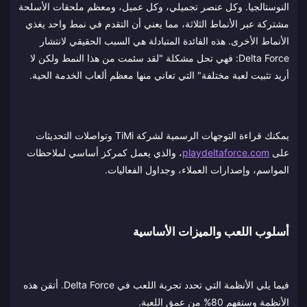
النوستالجيا. وكل عنصر تجميلي، وكل عميل، ومعظم ملحقات الأسلحة
مشتركة عبر الأنماط الثلاثة، مما يعني أن التقدم في نمط واحد يغذي
الأنماط الأخرى. هذه الفائدة المتبادلة هي السبب الحقيقي لانتشار
Delta Force: فهي تحل مشكلة "لقد سئمت من هذا النمط ولكن لا
أريد تثبيت لعبة مختلفة" التي تعاني منها معظم ألعاب الخدمة الحية.
يمكنك قراءة التوجهات الرسمية لشركة TiMi وتواصلات التحديثات
على
playdeltaforce.com
، والذي يعمل كمركز أساسي لملاحظات
المواسم، وإصدارات العملاء، وجداول الفعاليات.
أسلوب اللعب والميزات الأساسية
فيما يلي الأنظمة التي تحدد تجربة اللعب في Delta Force. أتقن هذه
الأنظمة وستفهم 80% من عمق اللعبة.