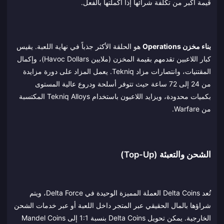
قيمة أكبر من تكلفة شرائها إذا أكملتها بالفعل.
بناء مخزن Operations
هو الحلقة الأكثر جذباً في نهاية اللعبة. يقيس
كبار اللاعبين تقدمهم بقيمة المخزن (ملايين Havoc Dollars)، وإكمال
المقتنيات، وانتصارات مزاد Tekniq. يعمل المزاد على دورة مزايدة
من 24 إلى 72 ساعة حيث تتوفر أسلحة ودروع عالية المستوى
بكميات محدودة، ويزايد اللاعبون باستخدام Tekniq Alloys المكتسبة
من Warfare.
الشحن والتعبئة (Top-Up)
تُعد Delta Coins العملة المميزة الوحيدة في Delta Force، ويتم
شراؤها بالمال الحقيقي عبر المتجر داخل اللعبة أو عبر خدمات الشحن
الخارجية. يمكن تحويل Delta Coins بنسبة 1:1 إلى Mandel Coins