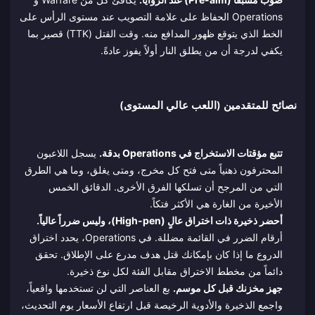
Operations الحفاظ على علامة التصويب عند مستوى الرأس على
الخط الذي يتوقع ظهور المدافع منه. وقت القتل (TTK) قصير بما
يكفي لدرجة أن من يطلق النار أولاً يفوز عادةً.
نصائح للمتقدمين (اللعب عالي المستوى)
تتبع مؤقتات الاستخراج في Operations بدقة.
يسجل اللاعبون
المحترفون ذهنياً متى فتح كل مخرج، ومتى يغلق، وما هي الطرق
التي من المرجح أن تسلكها الفرق الأخرى. الدقائق الخمس
الأخيرة من الغارة هي الأكثر فتكاً.
أحضر ذخيرة ذات اختراق عالٍ (High-pen)، وليس ضرراً عالياً.
أرقام الضرر في القائمة مضللة. في Operations، يحدد اختراق
الدروع ما إذا كان بإمكانك قتل هدف مدرع على الإطلاق. تحقق
دائماً من مخطط الاختراق مقابل الفئة لكل نوع ذخيرة.
جهز مخزنك قبل كل موسم.
بع العناصر التي لن تستخدمها واقعياً،
واجمع الذخيرة والأدوية الرخيصة قبل ارتفاع الأسعار يوم التحديث،