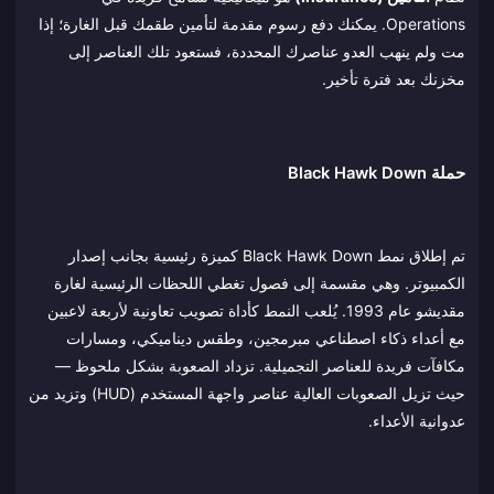
Operations. يمكنك دفع رسوم مقدمة لتأمين طقمك قبل الغارة؛ إذا
مت ولم ينهب العدو عناصرك المحددة، فستعود تلك العناصر إلى
مخزنك بعد فترة تأخير.
حملة Black Hawk Down
تم إطلاق نمط Black Hawk Down كميزة رئيسية بجانب إصدار
الكمبيوتر. وهي مقسمة إلى فصول تغطي اللحظات الرئيسية لغارة
مقديشو عام 1993. يُلعب النمط كأداة تصويب تعاونية لأربعة لاعبين
مع أعداء ذكاء اصطناعي مبرمجين، وطقس ديناميكي، ومسارات
مكافآت فريدة للعناصر التجميلية. تزداد الصعوبة بشكل ملحوظ —
حيث تزيل الصعوبات العالية عناصر واجهة المستخدم (HUD) وتزيد من
عدوانية الأعداء.