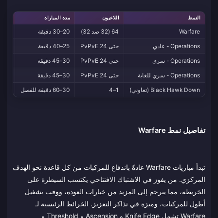
النمط
اللاعبون
مدة المباراة
فقدان
Warfare
64 (32 ضد 32)
20–30 دقيقة
لا
Operations - عادي
حتى 24 PvPvE
25–40 دقيقة
نعم (
Operations - سري
حتى 24 PvPvE
30–45 دقيقة
نعم
Operations - سري للغاية
حتى 24 PvPvE
30–45 دقيقة
نعم
Black Hawk Down (تعاوني)
1–4
30–60 دقيقة للفصل
لا
تفاصيل نمط Warfare
تبدأ مباريات Warfare عادةً باندفاع للمركبات من كل قاعدة نحو الهدف
المركزي. من يفوز في الاشتباك الافتتاحي يكتسب السيطرة على
الخريطة، مما يترجم إلى المزيد من خيارات العودة، ووقت تشغيل
أطول للمركبات، وميزة في تذاكر التعزيز. الخرائط الرئيسية لـ
Warfare تشمل Knife Edge و Ascension و Threshold و