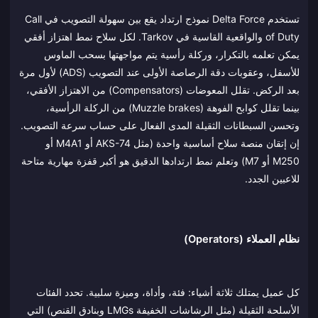
تستخدم Delta Force نموذج ارتداد يقع بين سهولة التصويب في Call
of Duty والواقعية القاسية في Tarkov. لكل سلاح نمط اهتزاز أفقي
يمكن تعلمه بالتكرار، وركلة رأسية يتم مواجهتها بسحب الماوس
للأسفل، وعقوبات دقة الرصاصة الأولى عند التصويب (ADS) لأول مرة
بعد الركض. تقلل المعوضات (Compensators) من الاهتزاز الأفقي،
بينما تقلل كوابح الفوهة (Muzzle brakes) من الركلة الرأسية،
وتحسن السبطانات الثقيلة المدى الفعال على حساب سرعة التصويب.
إن إتقان منصة سلاح أساسية واحدة (مثل AKS-74 أو M4A1 أو
M250 أو M7) وتعلم نمط ارتدادها الدقيق هو أكبر قفزة مهارية متاحة
للاعبين الجدد.
نظام العملاء (Operators)
كل عميل يمتلك ثلاثة أشياء: فئة، وأداة، وميزة سلبية. تحدد الفئات
الأسلحة الثقيلة (مثل الرشاشات الخفيفة LMGs وبنادق القنص) التي