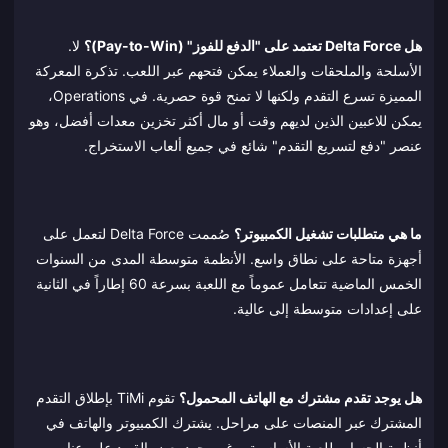
هل Delta Force تعتمد على "الدفع للفوز" (Pay-to-Win)؟
لا.
الأسلحة والملحقات والعملاء يمكن فتحهم عبر اللعب. تذكرة المعركة
المميزة تسرع التقدم ولكنها لا تمنح قوة حصرية. في Operations،
يمكن للاعبين الذين لديهم وقت أو مال أكثر تخزين معدات أفضل، وهو
عنصر "دفع لتسريع التقدم" شائع في جميع ألعاب الاستخراج.
ما هي متطلبات تشغيل الكمبيوتر؟
صُممت Delta Force لتعمل على
أجهزة متاحة على نطاق واسع. الأنظمة متوسطة المدى من السنوات
الخمس الماضية تتعامل عموماً مع اللعبة بسرعة 60 إطاراً في الثانية
على إعدادات متوسطة إلى عالية.
هل يوجد تقدم مشترك مع الهاتف المحمول؟
تقوم TiMi بإطلاق التقدم
المشترك عبر المنصات على مراحل. يشترك الكمبيوتر والهاتف في
أنظمة الحساب للعبة الأساسية، رغم وجود بعض القيود على عناصر