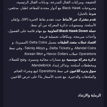
الخفيفة، ومركبات القتال المدرعة، ودبابات القتال الرئيسية،
ومروحيات Black Hawk مع أدوار محددة للمقاعد (طيار، مدفعي،
هبوط بالحبل).
تقدم مشترك عبر الأنماط
حيث تتقدم نقاط الخبرة (XP)، وإتقان
الأسلحة، ومستويات تذكرة المعركة من أي نمط.
حملة Black Hawk Down التعاونية
مع مهام قائمة على الفصول،
وأحداث مبرمجة، ومكافآت تجميلية فريدة.
اقتصاد عملات متعدد الطبقات
يشمل Delta Coins (المميزة)، و
Mandel Coins، و Delta Tickets، و Tekniq Alloys، وفي نمط
Operations عملات Havoc Dollars و Korean Won.
تذكرة معركة موسمية
مع مسارات مجانية ومميزة، وفتح للعملاء،
ومخططات أسلحة، وتذاكر إمداد Mandelbrick.
سوق يديره اللاعبون
في نمط Operations لبيع وشراء الغنائم
والملحقات والذخيرة، مع تحديد الأسعار بناءً على عرض اللاعبين.
الرماية والارتداد