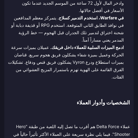
وادخر المال لأول 72 ساعة من الموسم الجديد عندما تكون
الأسعار في أفضل حالاتها.
في Warfare، استخدم التدمير كسلاح.
يتمركز معظم المدافعين
في نوافذ الطابق الثاني المتوقعة. استخدم RPG أو قذيفة دبابة أو
شحنة اختراق لتدمير تلك الجدران قبل الهجوم — خط الرؤية
المدمر يعني مساراً آمناً.
ادمج الميزات السلبية للعملاء داخل فريقك.
عميلان بميزات سرعة
الحركة وعميل بميزة شفاء يشكلون فريق هجوم سريع. قناصان
بميزات استطلاع ودرع Vyron يشكلون فريق قنص ودفاع. تشكيلات
الفرق القائمة على الهوية تهزم باستمرار المزيج العشوائي من
الفئات.
الشخصيات وأدوار العملاء
عملاء Delta Force هم أقرب ما تصل إليه اللعبة من طبقة "Hero
Shooter". فيما يلي نظرة سريعة على العملاء الأكثر تأثيراً حالياً في