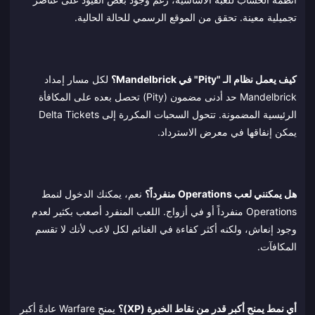
تجميلية معينة. تحقق من الموقع الرسمي للحالة الحالية.
كيف يعمل نظام الـ "Pity" في Mandelbrick؟
لكل مسار إمداد
Mandelbrick حد أدنى مضمون (Pity) تحصل بعده على المكافأة
الرئيسية المضمونة. تتحول السحبات المكررة إلى Delta Tickets
يمكن إنفاقها في معرض الاسترداد.
هل يمكنني لعب Operations منفرداً؟
نعم، يمكنك الدخول لنمط
Operations منفرداً أو في أزواج. اللعب المنفرد أصعب بكثير لعدم
وجود إنعاش، ولكنه أكثر كفاءة في الغنائم لكل لاعب لأنك لا تقسم
المكافآت.
أي نمط يمنح أكبر قدر من نقاط الخبرة (XP)؟
يمنح Warfare عادةً أكبر