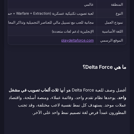
المنطقة
عالمي
النوع
لعبة تصويب تكتيكية عسكرية (Warfare + Extraction + حملة تعاونية)
نموذج العمل
مجانية للعب مع تسييل مالي للعناصر التجميلية وتذاكر المعارك
اللغة الأساسية
الإنجليزية (دعم لغات متعددة)
الموقع الرسمي
playdeltaforce.com
ما هي Delta Force؟
أفضل وصف للعبة Delta Force هو أنها
ثلاث ألعاب تصويب في مشغل
واحد
، يوحدها نظام تقدم واحد، وقائمة عملاء، ومنصة أسلحة، واقتصاد
عملات موحد. يستهدف كل نمط نفسية لاعب مختلفة، وقد تجنب
المطورون عمداً فرض لغة تصميم نمط واحد على الآخر.