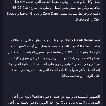
معك وكل ما وجدته — وهي بالضبط الحلقة التي جعلت Tarkov
ظاهرة، ولكن مع مسار تعلم أسهل، ومباريات أسرع (عادةً 25-45
دقيقة)، وخرائط متناوبة تشمل Zero Dam و Layali Grove و Space
City و Brakkesh.
نمط Black Hawk Down
هو نمط الحملة التعاونية الذي تم إطلاقه
بجانب نسخة الكمبيوتر العالمية. يعيد ما يصل إلى أربعة لاعبين سرد
غارة مقديشو عام 1993 عبر سلسلة من فصول المهام — الدفاع عن
مواقع التحطم، ومرافقة قوات الرينجرز، والتنقل في سوق بكارة —
مع تدرج في الصعوبة وتركيز قوي على المشاهد السينمائية المبرمجة.
إنه النمط الأكثر شبهاً بـ "ألعاب القصة الفردية المتميزة" في اللعبة،
على الرغم من تقديمه مجاناً.
الجمهور المستهدف واسع عن قصد. لاعبو Warfare يأتون من أجل
الفوضى، ولاعبو Operations من أجل التوتر، ولاعبو الحملة من أجل