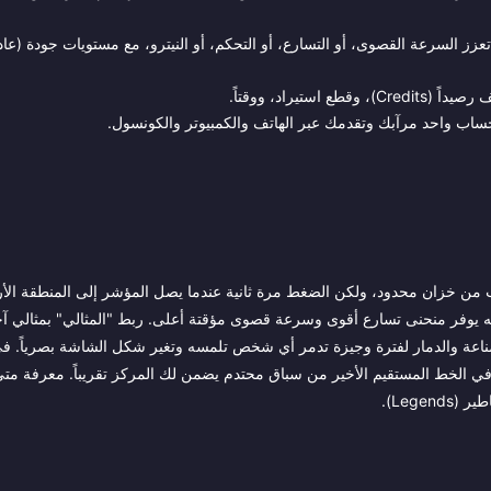
ز السرعة القصوى، أو التسارع، أو التحكم، أو النيترو، مع مستويات جودة (عا
طة نيترو تسحب من خزان محدود، ولكن الضغط مرة ثانية عندما يصل المؤشر إلى المنطقة الأ
كنه يوفر منحنى تسارع أقوى وسرعة قصوى مؤقتة أعلى. ربط "المثالي" بمثالي آ
 من المناعة والدمار لفترة وجيزة تدمر أي شخص تلمسه وتغير شكل الشاشة بصرياً. ف
في الخط المستقيم الأخير من سباق محتدم يضمن لك المركز تقريباً. معرفة مت
Lege).