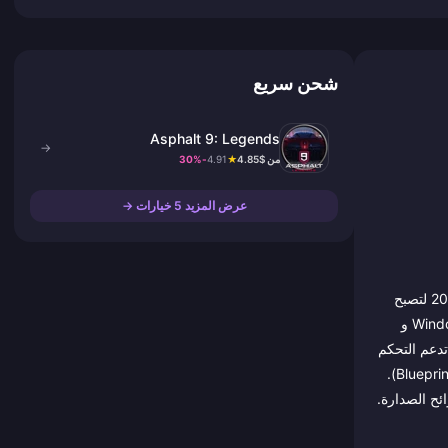
شحن سريع
Asphalt 9: Legends
→
من $4.85
★
4.91
-30%
عرض المزيد 5 خيارات →
. يمثل هذا التحول تطوراً شاملاً عبر المنصات يتيح مزامنة حساب واحد عبر الأجهزة المحمولة، والكمبيوتر الشخصي (Windows Store و
ممتعة تدعم التحكم
باللمس، وأكثر من 300 سيارة خارقة مرخصة رسمياً، وأكثر من 70 مساراً مصمماً بعناية في مواقع عالمية، ونظام تقدم عميق يعتمد على المخططات (Blueprints).