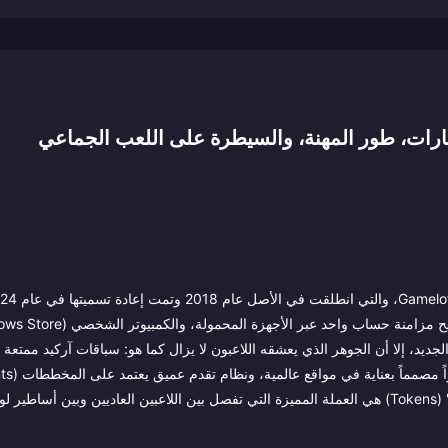
PlayS، و Nintendo Switch. ورغم المسمى الجديد، إلا أن الجوهر الذي يعشقه اللاعبون لا يزال كما هو: سباقات آركيد 
ارة.