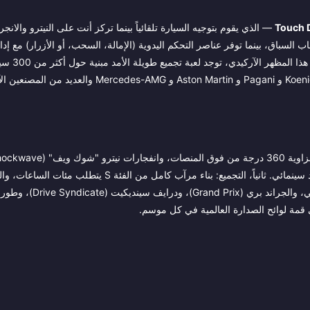
Touch 
— الذي يقوم بتوجيه السيارة تلقائياً بينما تركز أنت على النيترو والانج
السباق، بينما توفر عناصر التحكم اليدوية (الإمالة، السحب، أو الأزرار) مع إدا
الكاملة على الكونسول والكمبيوتر 
من Ferrari و Porsche و Lamborghini و McLaren و Bugatti و Koenigsegg و Pagani و Aston Martin و
البطيء، والموسيقى التصويرية المرخصة تجعل كل سباق يبدو وكأنه مشهد سينمائي. ثانياً، التجميع: بناء مرآب كامل من الفئة S 
يستمتعون حقاً بهذا المشوار الطويل. ثالثاً، المنافسة: مواسم اللعب الجماعي، وال