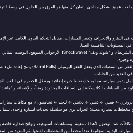
شكل أسلوب لعب عميق بشكل مفاجئ. إتقان كل منها هو الفرق بين الحلول في وسط التر
 في النيترو والانجراف وتغيير المسارات، مقابل التحكم اليدوي الكامل عبر الإم
ي المستويات التنافسية العليا.
— الأزرق (عادي)، الأرجواني (ضغط مثالي على الشريط)، و "شوك ويف" (Shockwave) الأرجواني المتوهج.
ة وجيزة.
— الانجراف يعيد ملء النيترو، بينما القفز من المنصات الذي يفعل القفز البرميلي (olls
في العديد من الحلبات.
لكامل يدمر سيارته، مما يمنحك نقاط خبرة إضافية ويعطل الخصوم في اللعب الج
لاً، و800+ فعالية تتراوح من السباقات الكلاسيكية إلى السباقات المحدودة زمنياً، والإقصاء، و "هان
ح مخططات لسيارة معينة؛ الجراند بري هو سلسلة تحديات لسيارة واحدة، بينما ي
يارات البداية المجانية) عدداً محدداً من المخططات لفتحها، ثم المزيد من ال