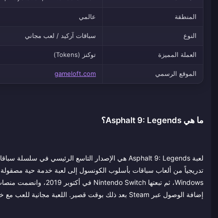
المنطقة
عالمي
النوع
سباقات آركيد / لعب مجاني
العملة المميزة
توكنز (Tokens)
الموقع الرسمي
gameloft.com
ما هي Asphalt 9: Legends؟
Windows، ثم تبعتها Nintendo Switch في أكتوبر 2019، وانضمت منصات Xbox و PlayStation عبر إعادة التسمية إلى
إضافة الوصول عبر Steam بعد ذلك بوقت قصير. اللعبة مجانية للعب مع خيارات لشراء التوكنز، وتذكرة الموسم (Legend Pass)، وحزم الفعاليات المحدودة زمنياً.