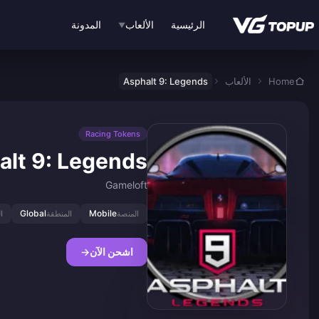
نتقل إلى المحتوى الرئيسي
الرئيسية
الألعاب
المدونة
▼
Home
الألعاب
Asphalt 9: Legends
Racing Tokens
alt 9: Legends
Gameloft
Global
Mobile
المنصة
المنطقة
ا
اشحن الآن
→