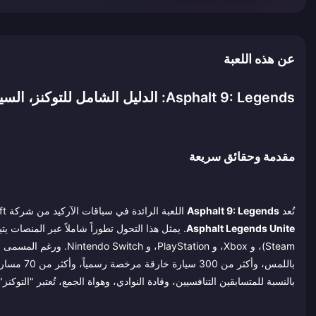
عن هذه اللعبة
Asphalt 9: Legends: الدليل الشامل للتوكنز، السيارات، طور المهنة، والسيطرة على اللعب الجماعي
مقدمة وحقائق سريعة
تُعد
Asphalt 9: Legends
اللعبة الرائدة في سباقات الآركيد من شركة Gameloft، والتي انطلقت في الأصل عام 2018 وتمت إعادة تسميتها في عام 2024 لتصبح
Asphalt Legends Unite
Steam)، و Xbox، و tation
بالنسبة للمتسابقين التنافسيين، وقادة النوادي، وهواة الجمع، تُعتبر "التوكنز" (Tokens) هي العملة المميزة التي تفصل بين اللاعبين العاديين وبين أساطير لوائح الصد