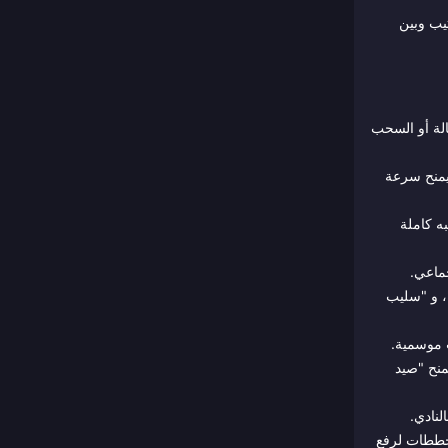
تيب وبين
الة أو السحب
 التوقيت المثالي يمنح سرعة
Barrel R) يمنح إعادة ملء شبه كاملة
ماعي.
تيد"، و "سليب
منح "صيد
مخططات لرفع