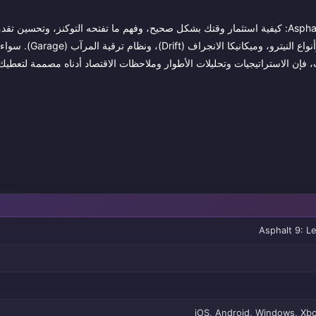
هذا الدليل هو مرجع مركز ومباشر لكل ما يهمك للارتقاء بمستواك في Asphalt 9: كيفية استثمار وقتك بشكل صحيح، وفهم ما تفتحه التوكنز
المهنة (Career) واللعب الجماعي (Multiplayer)، وإتقان أنظمة التحكم، وأنواع
بالأمس أو كنت تطور سياراتك من الفئة D إلى الفئة S لسنوات، فإن الاستراتيجيات وتحليلات الأطوار وملاحظات الاقتصاد أدناه مصممة 
Asphalt 9: L
iOS, Android, Windows, Xbo