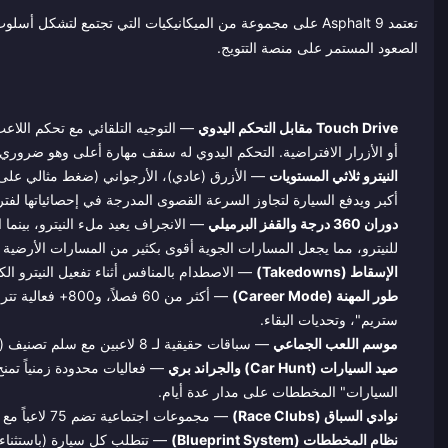
تعتمد Asphalt 9 على مجموعة من الميكانيكيات التي تجتمع لت
الصعود المستمر على منصة التتويج.
Touch Drive مقابل التحكم اليدوي
— التوجيه التلقائي مع تحكم اللاعب
أو الأزرار الافتراضية. التحكم اليدوي له سقف مهارة أعلى وهو ضروري ف
النيترو ثلاثي المستويات
أكبر ويدفع السيارة لتجاوز السرعة القصوى المدرجة في إحصائياتها لفتر
دوران 360 درجة والقفز البرميلي
للنيترو، مما يجعل المسارات الجوية أقوى بكثير من المسارات الأرضية 
الإسقاط (Takedowns)
— الاصطدام بالمنافس أثناء تفعيل النيترو ا
طور المهنة (Career Mode)
— أكثر من 60 فص
ستريم"، وتحديات البقاء.
موسم اللعب الجماعي
— سباقات حقيقية لـ 8 لاعبين مع سلم تصنيف (برونزي ← فضي ← ذهبي ← بلاتيني ← ليجند ← تشامبيون)، مع مكافآت سيارات موسمية.
صيد السيارات (Car Hunt) والجراند بري
— فعاليات محدودة زمنياً تمن
السيارات" المخططات على مدار عدة أيام.
نوادي السباق (Race Clubs)
— مجموعات اجتماعية تضم 75 لاعباً مع مكافآت عند الوصول لأهداف معينة، ومساهمات أسبوعية، ولوائح صدارة خاصة بالنادي.
نظام المخططات (Blueprint System)
— تتطلب كل سيارة (باستثناء س