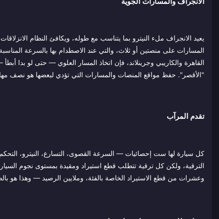
الانجراف والمسارات الجوية
يعيد الانجراف ملء النيترو بما يتناسب مع طوله، ويكافئ النظام الانزلاق
القاهرة والكاريبي وجرينلاند، فإن اتخاذ المسار العلوي — حتى لو بدا أ
"الأقصر". حفظ مواقع المنصات والمسارات التي تؤدي لبعضها هو نصف مهارة اللع
تقدم المرآب
وعشرات من قطع الاستيراد الخاصة بالفئة، وملايين الرصيد — وهذا هو بالضبط سبب أهمية التوكنز، والـ Legend Pass