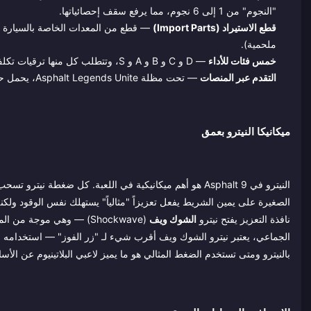
"النجوم" من 1 إلى 6 نجوم، مما يرفع سقف إحصائياتها.
قطع الاستيراد (Import Parts)
— قطع من المعدات الخاصة بالسيارة تعز
ملحمية).
خمس فئات للأداء
— D و C و B و A و S، وتتطلب كل منها ترقيات تكلف رصيداً (Credits)، وقطع استيراد، ووقتاً.
التقدم عبر المنصات
— تحت مظلة Asphalt Legends Unite، يحمل حساب واحد مرآبك وتقدمك عبر الهاتف والكمبيوتر والكونسول.
ميكانيكا النيترو بعمق
النيترو في Asphalt 9 هو أهم ميكانيكية في اللعبة. كل ضغ
الصغيرة على يمين الشريط يفعل تعزيزاً "مثالياً" يستهلك نفس الوقود ول
نافذة التعزيز يفتح نيترو
الشوك ويف
(Shockwave) — وهي موجة
الجماعي، يعتبر نيترو الشوك ويف أقرب شيء لـ "زر الفوز" — استخدامه 
بالنيترو ومتى تستخدم الضغط المثالي هو ما يميز لاعبي البلاتينيوم عن الأساطير (nds