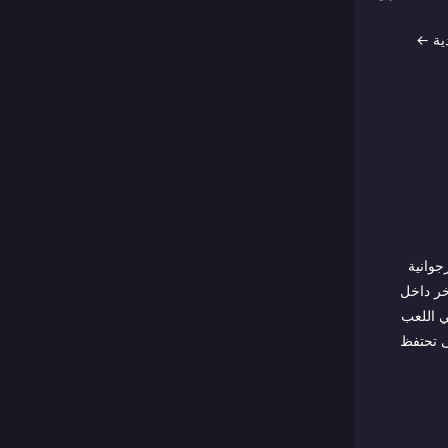
دية ←
رجوانية
خر داخل
ي اللعب
ى تحتفظ