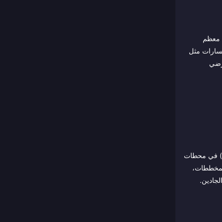
ي معظم
و بالكامل تقريباً. في مسارات مثل
أرضي
كل سيارة لها ست إحصائيات — السرعة القصوى، التسارع، النيترو، التحكم، بالإضافة إلى تصنيف الفئة والترتيب. تزداد الإحصائيات بإنفاق الرصيد (Credits) في محطات
وم في سيارة من الفئة S يتطلب عادةً مئات المخططات،