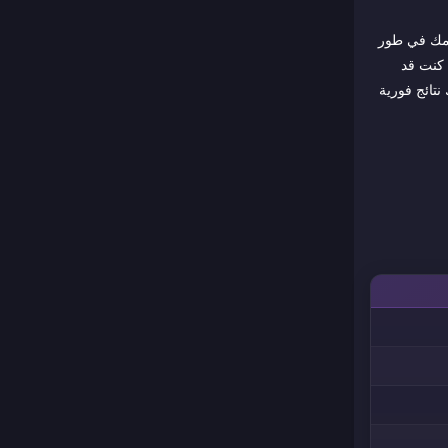
، وتحسين تقدمك في طور
 النيترو، وميكانيكا الانجراف (Drift)، ونظام ترقية المرآب (Garage). سواء كنت قد
لتعطيك نتائج فورية