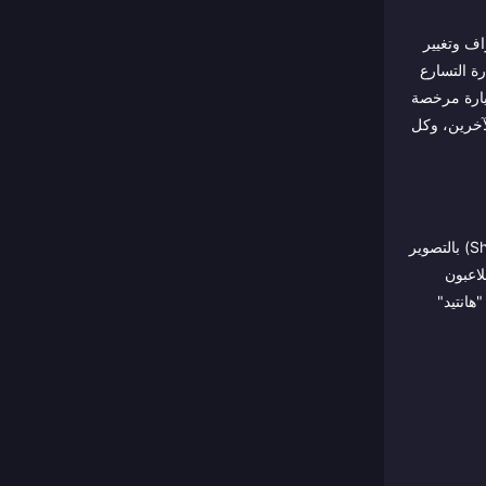
راف وتغيير
رة التسارع
عمقاً حقيقياً للسائقين المحترفين. خلف هذا المظهر الآركيدي، توجد لعبة تجميع طويلة الأمد مبنية حول أكثر من 300 سيارة مرخصة
 Mercedes-AMG والعديد من المصنعين الآخرين، وكل
يهتم الناس بـ Asphalt 9 لثلاثة أسباب متداخلة. أولاً، الاستعراض: الدوران بزاوية 360 درجة من فوق المنصات، وانفجارات نيترو "شوك ويف" (Shockwave) بالتصوير
يتطلب مئات الساعات، واللاعبون
جراند بري (Grand Prix)، ودرايف سينديكيت (Drive Syndicate)، وطور "هانتيد"