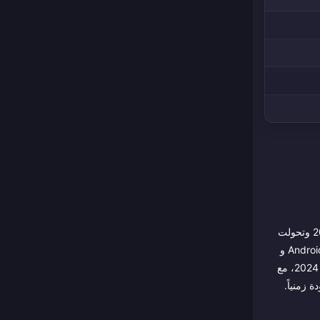
لعبة Asphalt 9: Legends هي الإصدار التاسع الرئيسي في سلسلة سباقات الآركيد العريقة Asphalt من Gameloft، وهي سلسلة مستمرة منذ عام 2004 وتحولت
تدريجياً من ألعاب سباقات بأسلوب الكونسول إلى لعبة خدمة حية مصقولة تعتمد على نظام المخططات. انطلقت Asphalt 9 في يوليو 2018 على iOS و Android و
في 2024، مع