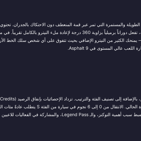
ات الطويلة والمستمرة التي تمر عبر قمة المنعطف دون الاحتكاك بالجدران. تحتو
المسارات على منصتين أو ثلاث، والتي عند الاصطدام بها بالسرعة المناسبة، تفعل دوراناً برميلياً بزاوية 360 درجة لإعادة ملء النيتر
بطأ — يمنحك الكثير من النيترو الإضافي بحيث تتفوق على أي شخص سلك الخط ال
ب عالي المستوى في Asphalt 9.
الترقية، ولكن كل ترقية تتطلب قطع استيراد ومقيدة بمستوى نجوم السيارة الحالي. الانتقال من 0 إلى 6 نج
، والمشاركة في الفعاليات للاعبين الجادين.