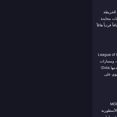
 MOBA على الكمبيوتر التي صقلتها ألعاب مثل Dota وLeague of Legends. تتميز الخريطة
خيمات محايدة
وهو هدف يعادل "بارون" يمنح بافاً فردياً هائلاً
الوصول. تنتهي المباريات في ثلث الوقت الذي تستغرقه مباراة كاملة في League of Legends
ت المسارات، ومسارات
الغابة، واللعب الدوراني في وقت أبكر بكثير مما يحدث على الكمبيوتر. لا توجد ميكانيكا حرمان من الضربة الأخيرة (Last-hit denial) بالطريقة التي تستخدمها Dota؛
د الأدنى للمهارة المطلوبة دون تقليل سقف المهارة، لأن التمركز، وتسلسل القدرات، والرؤية (نعم، AoV تحتوي على
ن تجربة MOBA حقيقية وعميقة دون الالتزام بـ 40 دقيقة أو أكثر في الجلسة الواحدة؛ وللاعبي MOBA
الأسطورية
جد اللاعبون العاديون ضالتهم في أوضاع الآركيد و3 ضد 3 و1 ضد 1، والتي توفر طوابير