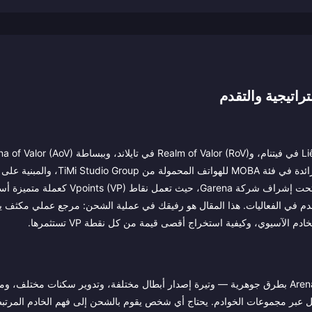
راتيجية والتقدم
سنغافورة وماليزيا والفلبين وتايوان والنطاق الآسيوي الأوسع، هي اللعبة الرائدة ف
الهندسية للعبة Honor of Kings. يتم تشغيل اللعبة على الخوادم الآسيوية تحت إشراف شركة Garena،
Ski)، والأبطال، ومستويات تذكرة القتال (Battle Pass)، والتقدم في الفعاليات. هذا المقال هو رفيقك في عملية الشحن: مرجع عمل
يتميز النظام البيئي في آسيا عن الإصدارات العالمية/الغربية من Arena of Valor بطرق جوهرية — وتيرة إصدار أبطال مختلفة، وتدوير سكن
ا تنتقل عبر مجموعات الخوادم. يحتاج أي شخص يقوم بالشحن إلى فهم الخادم المر