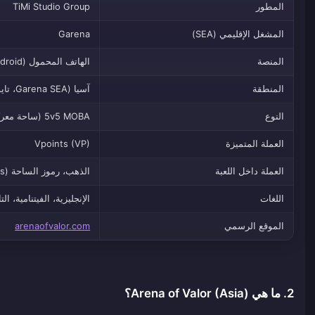
المطور
TiMi Studio Group
المشغل الإقليمي (SEA)
Garena
المنصة
الهاتف المحمول (iOS / Android)
المنطقة
آسيا (Garena SEA، تايوان/هونج كونج/ماكاو، الخوادم الإقليمية)
النوع
5v5 MOBA (ساحة معركة عبر الإنترنت متعددة اللاعبين)
العملة المتميزة
Vpoints (VP)
العملة داخل اللعبة
الذهب، رموز الساحة (Arena Tokens)، نقاط الصداقة
اللغات
الإنجليزية، الفيتنامية، الت
الموقع الرسمي
arenaofvalor.com
2. ما هي Arena of Valor (Asia)؟