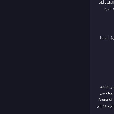
بقية هذا الدليل أنك
ة الميتا
 العملية هي 5 (الشحن وإعادة التعبئة) و8 (الحكم النهائي). أما إذا
بين 12 و18 دقيقة، مصممة للتحكم عبر شاشة
 من أكبر تجمعات لاعبي MOBA على الهواتف المحمولة في
ب شرق آسيا. تشمل البنية التحتية التنافسية بطولة Arena of Glory (AoG)
RoV Pro Le) في تايلاند، وGarena Challenger Series (GCS) في تايوان، وبطولة العالم Arena of Valor World Cup (AWC)، بالإضافة إلى