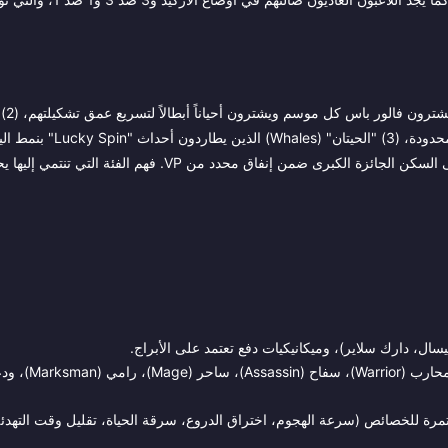
ينقسم جمهور ال
الذين يستهدفون سكنات Legendary أو SS محددة خلال فترات توفرها المحدودة، (
فعاليات "Gacha" لسكنات الأبطال حيث تضمن عدادات الحظ الحصول على السكن الجائزة الكبرى ضمن إنفاق محدد من 
بيسال، دارك سلاير)، وميكانيكيات دفع تعتمد على الأبراج.
تغطي ستة أدوار أساسية: تانك (Tank)، محارب (Warrior)، سفاح (Assassin)، 
مرة للخصائص (سرعة الهجوم، اختراق الدروع، سرقة الحياة، تقليل وقت التهدئة