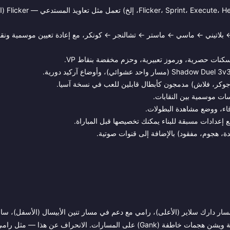
: اختيار موهبة واحدة قبل المب
لاتيني ← ماسي ← ماستر ← تشالنجر ← كونكر، مع إعادة تعيين موسمية ونق
كنات حصرية، ورموز تعبيرية، وحزم مخفضة بنقاط VP.
سات موسمية بين النقابات.
دقاء، ووضع مشاهدة البطولات.
ة، هجوم، مفقود) بالإضافة إلى قنوات صوتية.
ر دارك سلاير (الأعلى)، رامي مع دعم في مسار تنين الأبيسال (الأسفل)، سا
المسار الأوسط، ولاعب غابة (عادةً سفاح أو محارب) يجمع الذهب من الغابة ويشن هجمات خاطفة (Gank) على المسارات. الانحراف 