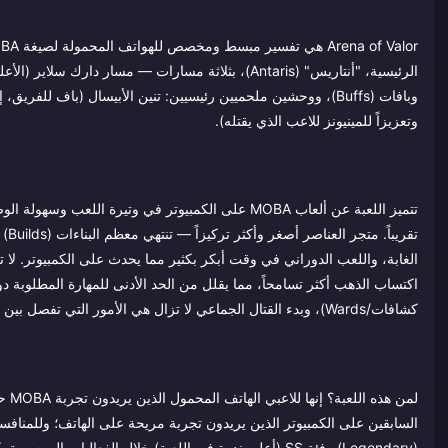
الرئيسية، "أنتاريس" (Antaris)، بثلاثة مسارات — مسا
وتعزيزاً للمينيونز للاعب الذي يقتله).
تقر
كشافات/Wards)، وبدء القتال الجماعي لا تزال هي الأمور التي تفصل بين رتبة البرونز والكونكر (Conqueror).
السابقين على الكمبيوتر الذين يريدون تجربة مريحة على الهاتف؛ وللمناف