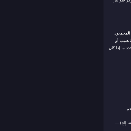
شحن في آسيا عادةً إلى ثلاث فئات: (1) المتسلقون الذين يشترون فالور باس كل موسم ويشترون أحياناً أبطالاً لتسريع عمق تشكيلتهم، (2) المجمعون
3) "الحيتان" (Whales) الذين يطاردون أحداث "Lucky Spin" بنمط اليانصيب أو
VP. فهم الفئة التي تنتمي إليها يحدد ما إذا كان
ساحر (Mage)، رامي (Marksman)، ودعم
، إلخ) —