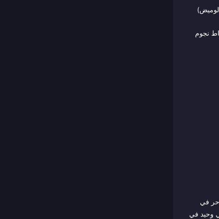
اراة (Flicker، Sprint، Execute، Heal، Punish، إلخ) تعمل مثل تعاويذ المستدعي — Flicker (الوميض)
اط نجوم
حر في
عن هذا — مثل رامي وحيد في