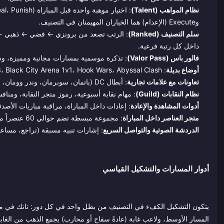
نظام المواهب (Talent)
وExecute (الإعدام) هما الخياران المهيمنان في التصنيف.
سلم التصنيف (Ranked)
: الرتب تصعد من برونزي ← فضي ← ذهبي ← ب
داخل كل رتبة فرعية.
فالور باس (Valor Pass)
: تذكرة موسمية بمسارات مجانية ومميزة، وس
أوضاع بديلة
: Shadow Duel 3v3، Black City Arena 1v1، Hook Wars، Abyssal Clash (مسار واحد عشوائي)، وأوضاع آركيد دورية.
تعاونات مع علامات تجارية
: أبطال DC (باتمان، سوبرمان، وندر وومان، جوكر، فلاش) مدمجون كأبطال قابلين للعب في نسخة آسيا.
نظام النقابات (Guild)
: مهام نقابة أسبوعية، رموز متجر النقابة، ومناف
أدوات المشاهدة والإعادة
: إعادات داخل المباراة، مراقبة مباريات الأص
متجر العناصر داخل المباراة
: مجموعة مبسطة تضم حوالي 60 عنصراً مع إعدادات مسبقة للبناء يمكنك تخصيصها قبل المباراة.
الدردشة الصوتية والتواصل السريع
: إشارات تنبيه مسبقة (تراجع، مساعد
أدوار المسارات والتشكيل القياسي
يتكون التشكيل الكفء في التصنيف من بطل واحد في كل دور: تانك في مسا