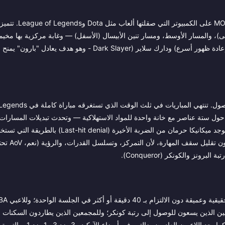
Arena of Valor هي تفسير مبسط ومخصص للهواتف المحمولة لصيغة
ر دارك سلاير (الأعلى)، والمسار الأوسط، ومسار تنين الأبيسال (الأسفل) — وغابة مركزية بها م
وبافات (Buffs)، ووحشين ملحميين رئيسيين: تنين الأبيسال (باف للفريق، إعادة ظهور أسرع) ودارك سلاير (Dark Slayer - 
تتميز اللعبة عن ألعاب MOBA على الكمبيوتر في وتيرة اللعب وسهولة 
يباً. متجر العناصر أصغر وأكثر تركيزاً — تنتهي معظم البناءات (Builds) حول ستة عناصر مع خانة واحدة للمواد الاستهلاكية — وتحدث تبديلا
اكتساب الذهب أكثر تسامحاً، مما يقلل من الح
لمن هذه اللعبة؟ إنها للاعبي الهاتف المحمول الذين يريدو
سين الذين يسعون للوصول إلى رتبة كونكر؛ وللمجمعين الذين يطاردون السكنات 
(Legendary) وفئة SS (أعلى ندرة في اللعبة) خلال الفعاليات الموسمية. كما ي