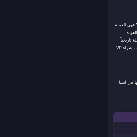
لأغراض الشحن، العملة التي تريدها فعلياً هي VP (Vpoints). يتم كسب الذهب (Gold) داخل المباريات ويُستخدم لشراء الأبطال والأركانا (Arcana)؛ أما VP فهي العملة
ية، وتأثيرات العودة
 تاريخياً
أبطال DC مثل باتمان وسوبرمان ووندر وومان والجوكر، بالإضافة إلى تعاونات الأنمي في الإصدارات الإقليمية)، فإن فترات التوفر المحدودة شائعة، وتوقيت شراء VP
يضاً عن Honor of Kings وCall of Duty: Mobile، ويتم تشغيلها في آسيا