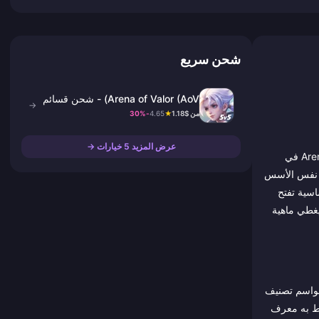
شحن سريع
Arena of Valor (AoV) - شحن قسائم
→
من $1.18
★
4.65
-30%
عرض المزيد 5 خيارات →
تُعد لعبة Arena of Valor (Asia)، المعروفة إقليمياً باسم Liên Quân Mobile في فيتنام، وRealm of Valor (RoV) في تايلاند، وببساطة Arena of Valor (AoV) في
ي فئة MOBA للهواتف المحمولة من TiMi Studio Group، والمبنية على نفس الأسس
 حيث تعمل نقاط Vpoints (VP) كعملة متميزة أساسية تفتح
ي مكثف يغطي ماهية
ات مختلف، ومواسم تصنيف
تبط به معرف