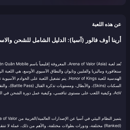
عن هذه اللعبة
أرينا أوف فالور (آسيا): الدليل الشامل للشحن والاست
السكنات (ns
AoV، وكيفية اللعب على مستوى تنافسي، وكيفية عمل دورة الشحن في الخادم الآسيوي، وكيفية استخراج أقصى قيمة من كل نقطة VP تستثمرها.
(Ranked) مختلفة، ودورات بطولات مختلفة، والأهم من ذلك، عملة ل