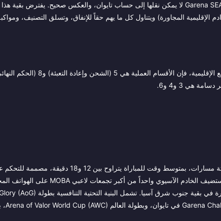
اللاعب (UID) الخاص به قبل الشراء، لأن نقاط VP المشحونة إلى حساب Garena SEA لا يمكن نقلها إلى حساب تايوان، والعكس صحيح. يفترض 
هونج كونج/ماكاو، أو الخوادم الإقليمية المجاورة) ويتناول كل ما يهم حقاً للإنفاق، وتسلق التصنيف، ومواكب
إذا كنت هنا لأنك تريد شحن نقاط VP بسرعة دون التعامل مع تعقيدات الدفع الإقليمية، فإن الأقسام
Arena of Valor (Asia) هي لعبة MOBA مجانية للعب، بنظام 5 ضد 5 وثلاثة مسارات، بمتوسط وقت للمباراة يتراوح 
اللمس مع عصا تحكم افتراضية على اليسار وأزرار القدرات على اليمين. يستضيف الخادم الآسيوي واحداً
العالم، مدعوماً بشكل أساسي من فيتنام وتايلاند وتايوان، مع مجتمعات كبيرة في بقية جنو
في فيتنام، وague (RPL