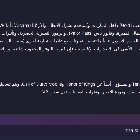
المتميزة التي تُشترى بالمال الحقيقي وتُستخدم لسكنات الأبطال، وحزم الأبطال المميزة، وفالور باس (Valor Pass)، والرموز التعبيرية الحصر
ات الخادم الآسيوي غالباً ما تتضمن تعاونات مع علامات تجارية أخرى (ضمت السلسلة
اللعبة من إنتاج TiMi Studio Group، وهو الاستوديو المملوك لشركة Tencent والمسؤول أ
TiMi St