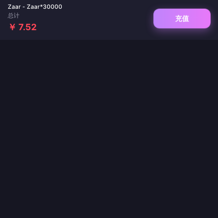
Zaar - Zaar*30000
总计
充值
￥ 7.52
您值得信赖的游戏与直播充值平台。即时到账、支付安全、价格最优。
关注我们
·
·
·
·
·
·
关于我们
联系我们
常见问题
退货政策
运输政策
反洗钱政策
·
隐私政策
服务条款