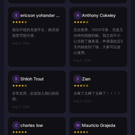
ericson yohander alvarado mart
Anthony Cokeley
E
A
★
★
★
★
☆
★
★
★
★
☆
相当不错的充值平台，购买游
完全推荐，100%可靠，充值几
戏货币很方便。
分钟内就能到账。我之前不小
心充错了服务器，申请退款后3
Aug 6, 2026
天内就收到了钱，大家可以放
心使用。
Aug 5, 2026
Shiloh Trout
Zian
S
Z
★
★
★
★
☆
★
★
★
☆
☆
非常实用，欢迎加入我们的应
太棒了太棒了太棒了！！！！
用。
Aug 4, 2026
Aug 5, 2026
charles low
Mauricio Grajeda
C
M
★
★
★
★
★
★
★
★
★
☆