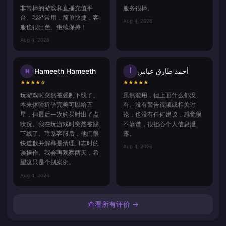
非常棒的游戏和直播充值平
服务很棒。
台。我经常用，简单快捷，客
Aug 4, 2026
服也很出色。继续保持！
Aug 4, 2026
Hameeth Hameeth
أحمد طارق عباس
H
أ
★
★
★
★
☆
★
★
★
★
★
玩游戏时突然被强制下线了。
虽然能用，但上面什么都没
本来体验近乎完美可以给五
有。没有警告视频或相关讨
星，但最后一次购买时出了点
论，也没有任何建议，感觉很
状况。我在玩游戏时突然被踢
不靠谱，很担心个人信息泄
下线了。联系客服后，他们很
露。
快道歉并解释是清理日志时的
Aug 4, 2026
误操作。我会再观察两天，希
望这只是个别案例。
Aug 4, 2026
查看所有评价 →