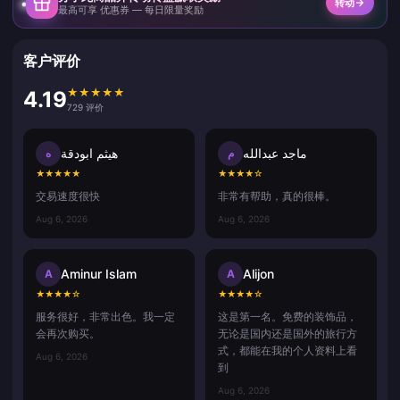
转动
最高可享 优惠券 — 每日限量奖励
客户评价
★
★
★
★
★
4.19
729 评价
ماجد عبدالله
هيثم ابودقة
م
ه
★
★
★
★
★
★
★
★
★
☆
交易速度很快
非常有帮助，真的很棒。
Aug 6, 2026
Aug 6, 2026
Aminur Islam
Alijon
A
A
★
★
★
★
☆
★
★
★
★
☆
服务很好，非常出色。我一定
这是第一名。免费的装饰品，
会再次购买。
无论是国内还是国外的旅行方
式，都能在我的个人资料上看
Aug 6, 2026
到
Aug 6, 2026