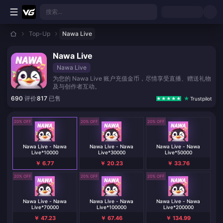
跳转至主要内容
搜索...
Top-Up
Nawa Live
Nawa Live
Nawa Live
为您的 Nawa Live 账户充值金币，尽情享受直播、赠送礼物
及与创作者互动。
690
评价
817
已售
Trustpilot
20% OFF
20% OFF
20% OFF
Nawa Live - Nawa
Nawa Live - Nawa
Nawa Live - Nawa
Live*10000
Live*30000
Live*50000
￥ 6.77
￥ 20.23
￥ 33.76
20% OFF
20% OFF
20% OFF
Nawa Live - Nawa
Nawa Live - Nawa
Nawa Live - Nawa
Live*70000
Live*100000
Live*200000
￥ 47.23
￥ 67.46
￥ 134.99