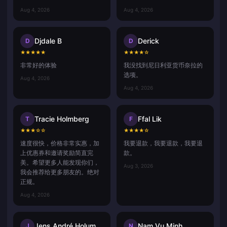
Aug 4, 2026
Aug 4, 2026
Djdale B
Derick
D
D
★
★
★
★
★
★
★
★
★
☆
非常好的体验
我没找到尼日利亚货币奈拉的
选项。
Aug 4, 2026
Aug 4, 2026
Tracie Holmberg
Ffal Lik
T
F
★
★
★
☆
☆
★
★
★
★
☆
速度很快，价格非常实惠，加
我要退款，我要退款，我要退
上优惠券和邀请奖励简直完
款。
美。希望更多人能发现你们，
Aug 3, 2026
我会推荐给更多朋友的。绝对
正规。
Aug 4, 2026
Jens André Holum
Nam Vu Minh
J
N