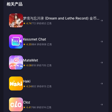
相关产品
梦境与忘川录 (Dream and Lethe Record) 金币充
→
值
★ 4.74
772 评价
852 已售
Kessmet Chat
→
★ 4.35
984 评价
908 已售
MateMet
→
★ 4.08
818 评价
705 已售
Haki
→
★ 4.24
802 评价
615 已售
Cloz
→
★ 4.41
766 评价
574 已售