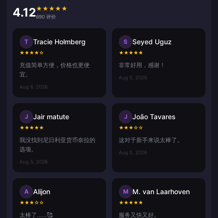
★
★
★
★
★
4.12
690 评价
Tracie Holmberg
Seyed Uguz
T
S
★
★
★
★
☆
★
★
★
★
★
充值简单方便，价格也更便
非常好用，感谢！
宜。
Aug 5, 2026
Aug 6, 2026
Jair matute
João Tavares
J
J
★
★
★
★
★
★
★
★
☆
☆
我没找到尼日利亚货币奈拉的
这对于新手来说太棒了。
选项。
Aug 5, 2026
Aug 5, 2026
Alijon
M. van Laarhoven
A
M
★
★
★
☆
☆
★
★
★
★
★
太棒了……🥰
服务又快又好。