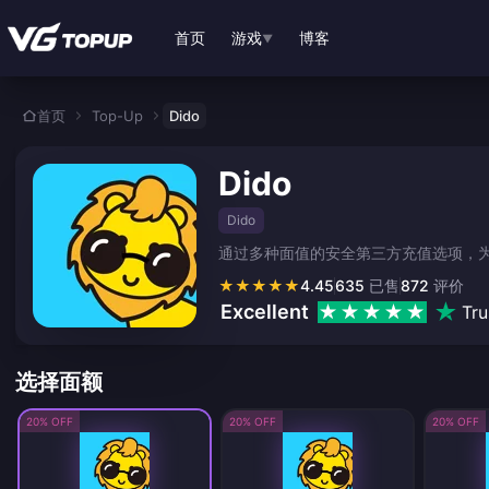
跳转至主要内容
首页
游戏
博客
▼
首页
Top-Up
Dido
Dido
Dido
通过多种面值的安全第三方充值选项，为您
★
★
★
★
★
4.45
635
已售
872
评价
Excellent
Tru
选择面额
20% OFF
20% OFF
20% OFF