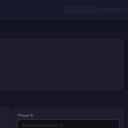
*
Player ID