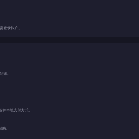
无需登录账户。
即到账。
。
y以及各种本地支付方式。
帮助。