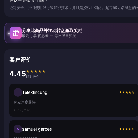
在这里充值安全吗？
绝对安全。我们使用银行级加密技术，并且是授权经销商。超过50万名满意的
分享此商品并转动转盘赢取奖励
最高可享 优惠券 — 每日限量奖励
客户评价
★
★
★
★
★
4.45
872 评价
Teleklincung
T
★
★
★
★
☆
响应速度最快
Aug 6, 2026
samuel garces
S
★
★
★
★
☆