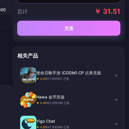
000
￥ 31.51
总计
充值
相关产品
使命召唤手游 (CODM) CP 点券充值
→
★ 4.52
613 评价
651 已售
Hawa 金币充值
→
★ 4.59
853 评价
566 已售
Yigo Chat
→
★ 4.89
941 评价
869 已售