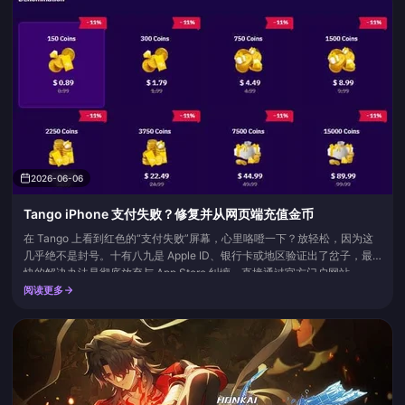
分。这就是一句话的核心论点。
2026-06-06
Tango iPhone 支付失败？修复并从网页端充值金币
在 Tango 上看到红色的“支付失败”屏幕，心里咯噔一下？放轻松，因为这
几乎绝不是封号。十有八九是 Apple ID、银行卡或地区验证出了岔子，最
快的解决办法是彻底放弃与 App Store 纠缠，直接通过官方门户网站
tango.me 购买金币。同一个账号，同一个余额。而且通常更便宜，因为网
阅读更多
页端充值绕过了苹果 30% 的佣金，根据 Tango 帮助中心 的说法，网页端
充值最高可获得 40...