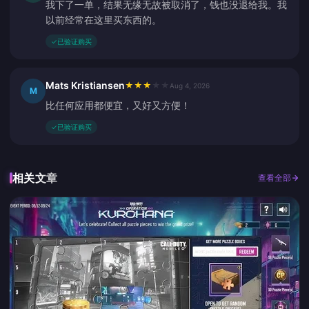
我下了一单，结果无缘无故被取消了，钱也没退给我。我
以前经常在这里买东西的。
✓
已验证购买
Mats Kristiansen
★
★
★
★
★
Aug 4, 2026
M
比任何应用都便宜，又好又方便！
✓
已验证购买
相关文章
查看全部