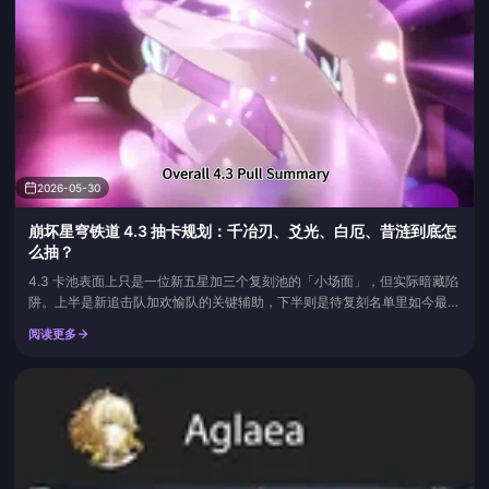
2026-05-30
崩坏星穹铁道 4.3 抽卡规划：千冶刃、爻光、白厄、昔涟到底怎
么抽？
4.3 卡池表面上只是一位新五星加三个复刻池的「小场面」，但实际暗藏陷
阱。上半是新追击队加欢愉队的关键辅助，下半则是待复刻名单里如今最能
打的两位老角色。平民玩家更稳妥的做法是先想清三队框架，再决定每一金
阅读更多
花在哪，给后面的版本留点后手。下面按角色逐一拆开讲。