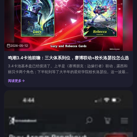
2026-05-12
鸣潮3.4卡池前瞻：三大体系到位，赛博联动+校长洛瑟拉怎么选
3.4卡池基本盘已经摸清了。上半是《赛博朋克：边缘行者》联动，露西和
丽贝卡两个角色；下半轮到等了大半年的星炬学院校长洛瑟拉。这一波最值
钱的不是单个角色强度，而是三大输出体系——正邪、集结（聚爆）、霜冻
阅读更多
效应——终于在3.4版本一起补齐三号位。对新坑漂泊者来说，3.4之后再
去补强队会比之前任何一个版本都顺手。下面把上下半卡池、三大体系拆开
聊，再给一份抽卡优先级。