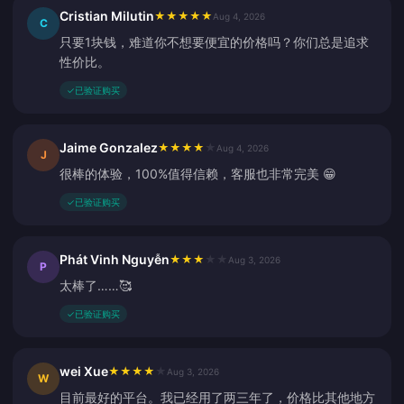
Cristian Milutin
★
★
★
★
★
Aug 4, 2026
C
只要1块钱，难道你不想要便宜的价格吗？你们总是追求
性价比。
✓
已验证购买
Jaime Gonzalez
★
★
★
★
★
Aug 4, 2026
J
很棒的体验，100%值得信赖，客服也非常完美 😁
✓
已验证购买
Phát Vinh Nguyễn
★
★
★
★
★
Aug 3, 2026
P
太棒了……🥰
✓
已验证购买
wei Xue
★
★
★
★
★
Aug 3, 2026
W
目前最好的平台。我已经用了两三年了，价格比其他地方