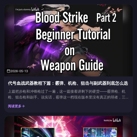
2026-05-13
代号血战武器教程下篇：霰弹、机枪、狙击与副武器到底怎么选
上篇把步枪和冲锋枪过了一遍，这一篇接着讲剩下的硬货——霰弹枪、机
枪、狙击枪和副手。说实话，霰弹这一档现在版本里没有真正的弱者，三把
主流喷子都能打，区别只是手感和场合；但狙击和发射器那边坑就比较明显
阅读更多
了，复合弓和 SVD 这种东西，新手碰了真的容易自闭。下面把视频里抄配
件的部分一条条理清楚，外加一些版本背景信息，方便照着练。