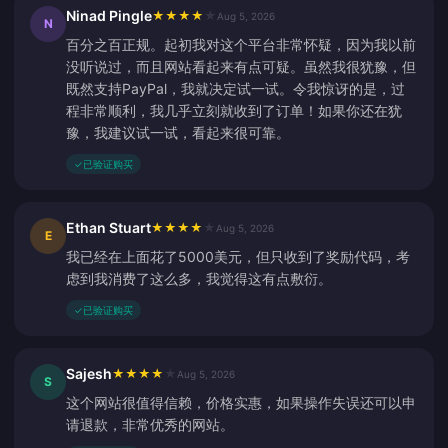
Ninad Pingle
★
★
★
★
★
Aug 5, 2026
N
百分之百正规。起初我对这个平台非常怀疑，因为我以前
没听说过，而且网站看起来有点可疑。虽然我很犹豫，但
既然支持PayPal，我就决定试一试。令我惊讶的是，过
程非常顺利，我几乎立刻就收到了订单！如果你还在犹
豫，我建议试一试，看起来很可靠。
✓
已验证购买
Ethan Stuart
★
★
★
★
★
Aug 5, 2026
E
我已经在上面花了5000美元，但只收到了奖励代码，考
虑到我消费了这么多，我觉得这有点敷衍。
✓
已验证购买
Sajesh
★
★
★
★
★
Aug 5, 2026
S
这个网站很值得信赖，价格实惠，如果操作失误还可以申
请退款，非常优秀的网站。