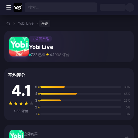
跳转至主要内容
搜索...
Yobi Live
评论
←
返回产品
Yobi Live
722 已售
★
4.1
938 评价
平均评分
4.1
5
★
30%
4
★
45%
3
★
25%
★
★
★
★
★
2
★
0%
938 评价
1
★
0%
立即购买
立即购买
→