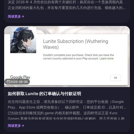
决定 2026 年 4 月性价比的有两个关键杠杆：购买你在一个贵族周期内真
正会消耗掉的最大礼包，并在每月重置前的几天内进行充值。规格越大的礼
包，单颗钻石的成本就越便宜，而在周期尾声充值则能为你提供贵族系统在
阅读更多
其他时间无法计入的等级额度。促销横幅、“+赠送钻石”的头条新闻、一时
冲动购买小礼包的渴望？所有这些在上述两个举措面前都得往后排。
2026-06-06
如何获取 Lunite 的订单确认与付款证明
在任何问题发生之前，请先准备好以下四样凭证：您的平台收据（Google
Play、App Store 或网页收银台）、确认邮件、订单或交易 ID，以及针对
已扣款但未到账情况的 game 内相关邮件截图。这四样凭证正是 Kuro
Games 客服为您补发或退款卡住的充值时所核心依赖的。而几乎所有人都
会漏掉的那一个？就是订单 ID。
阅读更多