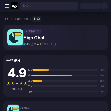
跳转至主要内容
搜索...
Yigo Chat
评论
←
返回产品
Yigo Chat
515 已售
★
4.9
980 评价
平均评分
4.9
5
★
25%
4
★
60%
3
★
15%
★
★
★
★
★
2
★
0%
980 评价
1
★
0%
立即购买
立即购买
→