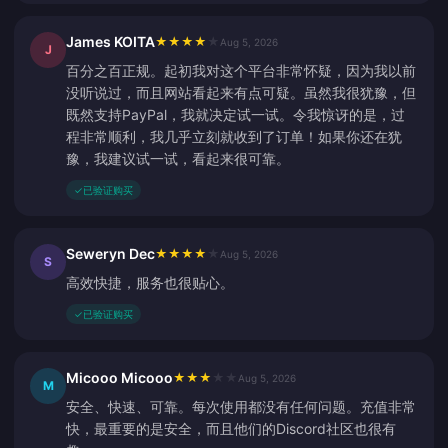
James KOITA
★
★
★
★
★
Aug 5, 2026
J
百分之百正规。起初我对这个平台非常怀疑，因为我以前
没听说过，而且网站看起来有点可疑。虽然我很犹豫，但
既然支持PayPal，我就决定试一试。令我惊讶的是，过
程非常顺利，我几乎立刻就收到了订单！如果你还在犹
豫，我建议试一试，看起来很可靠。
✓
已验证购买
Seweryn Dec
★
★
★
★
★
Aug 5, 2026
S
高效快捷，服务也很贴心。
✓
已验证购买
Micooo Micooo
★
★
★
★
★
Aug 5, 2026
M
安全、快速、可靠。每次使用都没有任何问题。充值非常
快，最重要的是安全，而且他们的Discord社区也很有