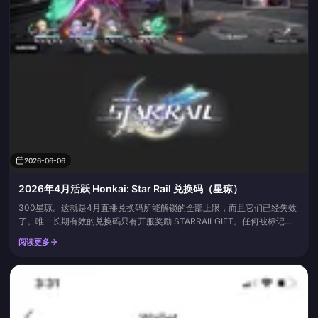
2026-06-06
2026年4月活跃 Honkai: Star Rail 兑换码（星琼）
300星琼。这就是4月直播兑换码所能解锁的全部上限，而且它们已经失效
了。唯一长期有效的兑换码只有开服奖励 STARRAILGIFT。任何被标记为
“2026年4月兑换码”的福利，都是寿命极短的前瞻特别节目兑换码，价值约
阅读更多
100星琼，在直播后24至48小时内就会失效。至于让你找到这里的搜索词
“mo61move”？它并非 HoYoverse 官方兑换码。在 Game8、Eurogamer
或涵盖20...