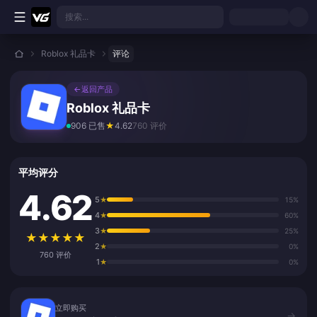
跳转至主要内容
搜索...
Roblox 礼品卡
评论
←
返回产品
Roblox 礼品卡
906 已售
★
4.62
760 评价
平均评分
4.62
5
★
15%
4
★
60%
3
★
25%
★
★
★
★
★
2
★
0%
760 评价
1
★
0%
立即购买
立即购买
→