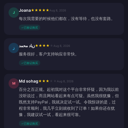
Joana
★
★
★
★
★
Aug 8, 2026
J
每次我需要的时候他们都在，没有等待，也没有套路。
✓
已验证购买
زياد محمد
★
★
★
★
★
Aug 8, 2026
ز
服务很好，客户支持响应非常快。
✓
已验证购买
Md sohag
★
★
★
★
★
Aug 8, 2026
M
百分之百正规。起初我对这个平台非常怀疑，因为我以前
没听说过，而且网站看起来有点可疑。虽然我很犹豫，但
既然支持PayPal，我就决定试一试。令我惊讶的是，过
程非常顺利，我几乎立刻就收到了订单！如果你还在犹
豫，我建议试一试，看起来很可靠。
✓
已验证购买