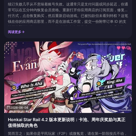
续订失败几乎从不意味着账号失效。这通常只是支付问题或同步延迟，你通
常可以在五分钟内恢复会员资格。重新打开你应用商店的订阅页面，修复支
付方式，点击恢复购买，然后重新启动游戏。已被扣款但未看到特权？这笔
钱在你的应用商店那里，而不是在游戏工作室，提交一份附带订单 ID 的支
持工单即可解决。Super Sus 自动续订订阅协议 (Google Play) 中明确指
阅读更多
出：特权礼包会自动续订，因账号问题或...
2026-06-04
Honkai Star Rail 4.2 版本更新说明：卡池、周年庆奖励与真正
值得抽取的角色
简而言之：如果你是平民玩家（F2P）或微氪党，请在第一阶段按兵不动，