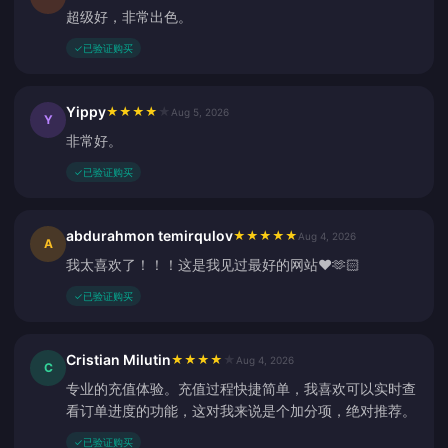
超级好，非常出色。
✓
已验证购买
Yippy
★
★
★
★
★
Aug 5, 2026
Y
非常好。
✓
已验证购买
abdurahmon temirqulov
★
★
★
★
★
Aug 4, 2026
A
我太喜欢了！！！这是我见过最好的网站❤️🫶🏻
✓
已验证购买
Cristian Milutin
★
★
★
★
★
Aug 4, 2026
C
专业的充值体验。充值过程快捷简单，我喜欢可以实时查
看订单进度的功能，这对我来说是个加分项，绝对推荐。
✓
已验证购买