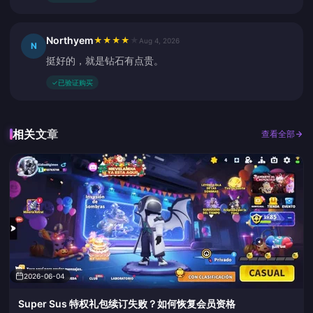
Northyem
★
★
★
★
★
Aug 4, 2026
N
挺好的，就是钻石有点贵。
✓
已验证购买
相关文章
查看全部
2026-06-04
Super Sus 特权礼包续订失败？如何恢复会员资格