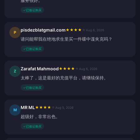
服务很好。
✓
已验证购买
pisdezblatgmail.com
★
★
★
★
★
Aug 6, 2026
P
请问能帮我在绝地求生里买一件碟中谍夹克吗？
✓
已验证购买
Zarafat Mahmood
★
★
★
★
★
Aug 6, 2026
Z
太棒了，这是最好的充值平台，请继续保持。
✓
已验证购买
MR ML
★
★
★
★
★
Aug 5, 2026
M
超级好，非常出色。
✓
已验证购买