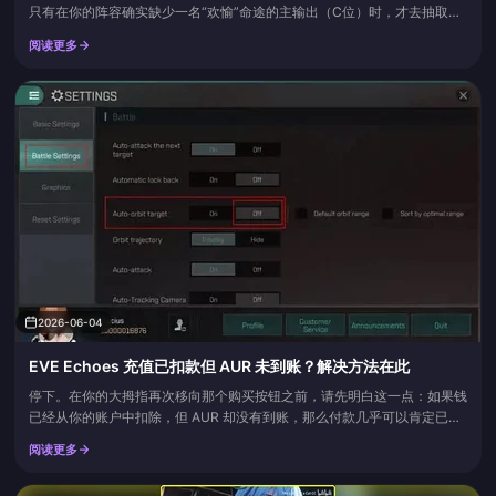
只有在你的阵容确实缺少一名“欢愉”命途的主输出（C位）时，才去抽取银
狼 Lv.999。第三周年的福利（20抽免费福利和 1,600+ 星琼）才是真正能
阅读更多
提升游戏体验的部分，而不是你因为焦虑而盲目抽取的第一个卡池。根据
Game8 的消息，该版本已于 2026 年 4 月 21 日在北美服上线，4 月 22 日
在欧服/亚服上线，...
2026-06-04
EVE Echoes 充值已扣款但 AUR 未到账？解决方法在此
停下。在你的大拇指再次移向那个购买按钮之前，请先明白这一点：如果钱
已经从你的账户中扣除，但 AUR 却没有到账，那么付款几乎可以肯定已经
成功，只是在分发环节出现了卡顿。这通常会在几分钟到几个小时内自行解
阅读更多
决。请确保你登录的是购买时所用的同一个账号和服务器，运行“恢复购买”
（Restore Purchases），然后保存好你的订单 ID 和收据，以便在 24 小时