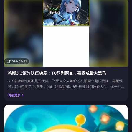
内仍未到账时提交工单。这就是解决...
2026-05-21
鸣潮3.3矩阵队伍梯度：T0只剩两支，嘉露成最大黑马
3.3这版矩阵真不是开玩笑，飞天太空人加炉芯机骸两个超模粪怪，再配快
慢刀加强制打断后撤步，纸面DPS高的队伍照样被肘到怀疑人生。这一期
把一代到三代所有主流三金队伍捋一遍，配置统一卡在主C 0+1、副C 0+0
阅读更多
这个大多数人最真实的box水平，不聊那种六命光锥的神仙打架。