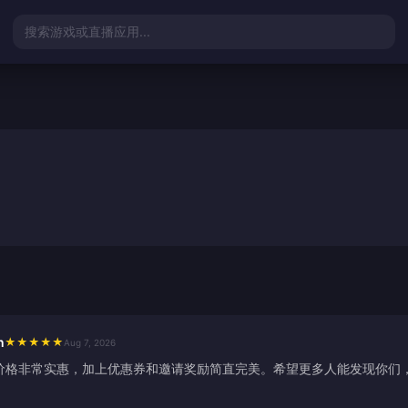
搜索游戏或直播应用...
n
★
★
★
★
★
Aug 7, 2026
价格非常实惠，加上优惠券和邀请奖励简直完美。希望更多人能发现你们