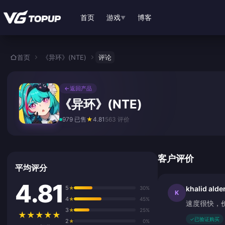
跳转至主要内容
首页
游戏
博客
▼
首页
《异环》(NTE)
评论
←
返回产品
《异环》(NTE)
979 已售
★
4.81
563 评价
客户评价
平均评分
4.81
5
khalid alde
★
30%
K
4
★
45%
速度很快，
3
★
25%
★
★
★
★
★
✓
已验证购买
2
★
0%