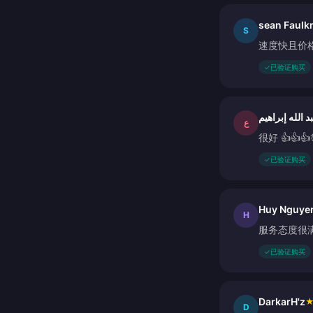
sean Faulk
S
速度快且价
✓
已验证购买
عبد الله إبراه
ع
很好 👍👍👍
✓
已验证购买
Huy Nguye
H
服务态度很
✓
已验证购买
DarkarH'z
D