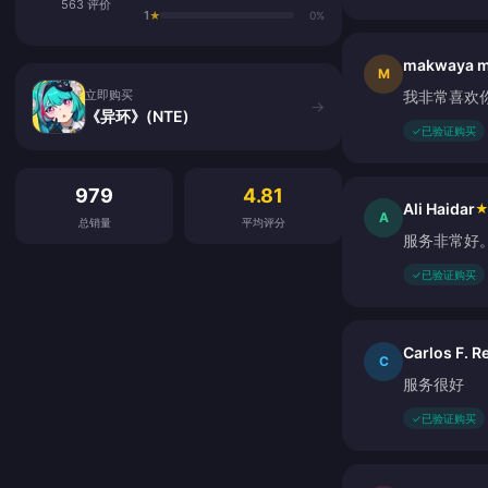
563 评价
1
★
0%
makwaya m
立即购买
M
立即购买
我非常喜欢
→
《异环》(NTE)
✓
已验证购买
客户评价
979
4.81
Ali Haidar
A
总销量
平均评分
服务非常好
✓
已验证购买
Carlos F. R
C
服务很好
✓
已验证购买