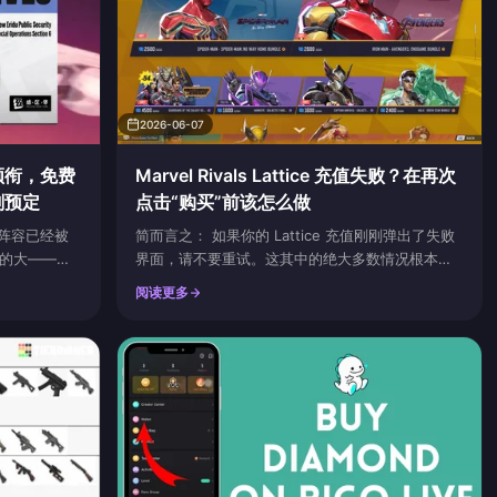
2026-06-07
领衔，免费
Marvel Rivals Lattice 充值失败？在再次
刻预定
点击“购买”前该怎么做
池阵容已经被
简而言之： 如果你的 Lattice 充值刚刚弹出了失败
的大——上
界面，请不要重试。这其中的绝大多数情况根本不
场一个全新火
是付款丢失，而是银行的待处理预授权占用，它们
阅读更多
一个以太属性
会在几天内自动撤销。而把一次虚无的扣款变成两
星的复刻位。
次真实扣款的最快方法，就是疯狂地再次点击购
清盘，对新
买。第一步是检查资金是否真的离开了你的账户。
把目前能确认
如果确实扣款了但 Lattice 没有到账，请保存好你
的订单 ID 和收据，然后向 NetEase 提交工单。官
方的 M...