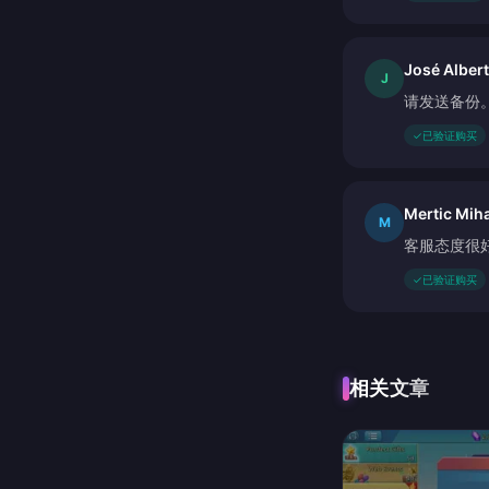
José Alber
J
请发送备份
✓
已验证购买
Mertic Miha
M
客服态度很
✓
已验证购买
相关文章