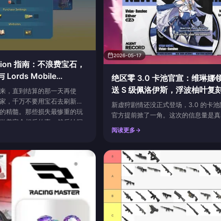
2026-05-17
lization 指南：不浪费宝石，
ords Mobile
绝区零 3.0 卡池官宣：维琳娜
送 S 级佩洛伊斯，浮波柚叶复
来，直到结算的那一天再使
家，千万不要用宝石去刷新任
新虚狩剧情还没正式登场，3.0 的卡
的精髓。那些损失最惨重的玩
官方提前掀了一角。这次的信息量是真
做着完全相反的事，然后纳闷
半场一个全新风属性异常 S 级，下半
阅读更多
如此寒酸。Allian
属性击破 S 级，主线任务还直接白送
 Guild Fest 期间由加速道具驱动的
强攻 S 级主角代理人，外加两个老五
动中倾泻掉积攒了一周的加速
对老玩家来说这意味着菲林账户得提前
乎包含所有高价值 Lords
人来说则是难得的"开荒福利期"。下面
的信息逐个拆开聊。