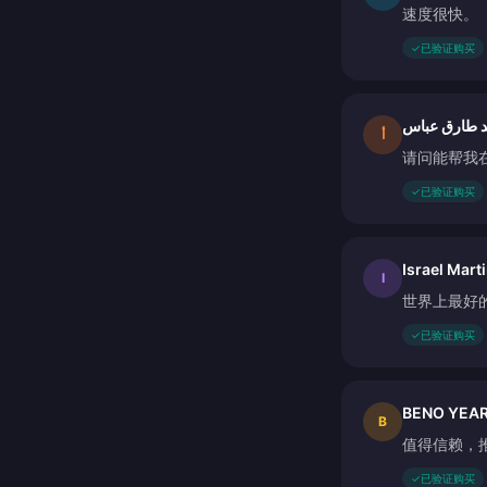
速度很快。
✓
已验证购买
 طارق عباس
أ
请问能帮我
✓
已验证购买
Israel Mart
I
世界上最好
✓
已验证购买
BENO YEA
B
值得信赖，
✓
已验证购买