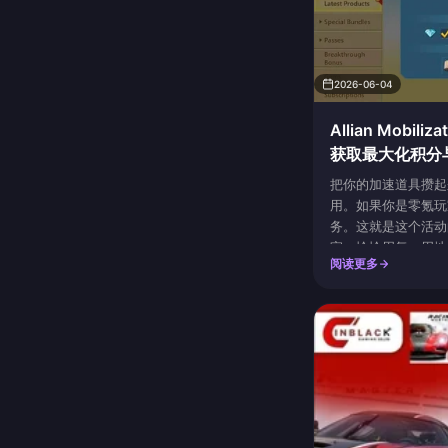
2026-06-04
Allian Mobi
获取最大化积分与 L
Diamonds 奖励
把你的加速道具攒起
用。如果你是零氪玩
务。这就是这个活动
家，恰恰周复一周地
阅读更多
为什么自己的奖励界面
Mobilization 是
得分窗口，在一次活
道具，正是解锁那些几
Mobil...