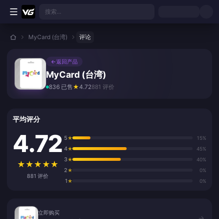
跳转至主要内容
搜索...
MyCard (台湾)
评论
←
返回产品
MyCard (台湾)
836 已售
★
4.72
881 评价
平均评分
4.72
5
★
15%
4
★
45%
3
★
40%
★
★
★
★
★
2
★
0%
881 评价
1
★
0%
立即购买
立即购买
→