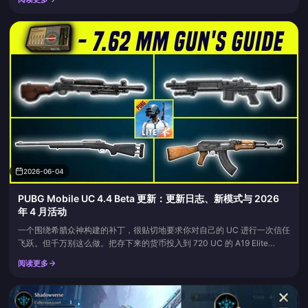
2026-06-04
PUBG Mobile UC 4.4 Beta 更新：更新日志、新模式与 2026
年 4 月活动
一个围绕希腊众神构建的补丁，很贴切地要求你对自己的 UC 进行一次信任
飞跃。但千万别这么做。把存下来的货币投入到 720 UC 的 A19 Elite
Pass（精英通行证）中，离 Lucky Spin（幸运转盘）远一点，因为从单件
阅读更多
皮肤的成本来看，该通行证对几乎所有人来说都是最划算的。根据官方的
V4.4 更新公告，测试版确认了 Erangel（艾伦格）上的 Hero's Crown（英
雄之...