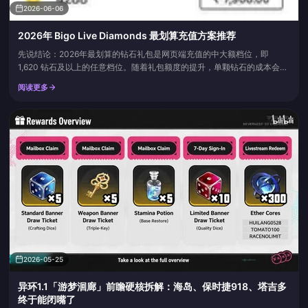
2026-06-06
2026年 Bigo Live Diamonds 最划算充值方案推荐
先说结论：2026年最划算的钻石礼包是网页端充值的中大额档位，即
1,620 钻石及以上的任意档位。随着礼包额度的提升，单颗钻石的成本会逐
渐下降，而且网页端充值可以完美绕过应用商店对每次应用内购买征收的
阅读更多
30% 抽成。如果您是首次购买的新用户，请将仅限一次的迎新福利一次性
用在您确实会消耗的最大礼包上，千万不要买微型的新手礼包。如果把这个
机会浪费在 9.99 美元的礼包上，您就等于丢掉了最划算...
2026-05-25
异环1.1「游梦洄廊」前瞻硬核拆解：海岛、保时捷918、塔吉多
终于能闭嘴了