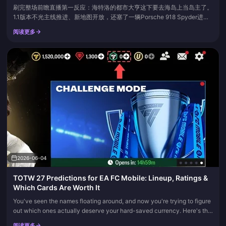
刷完整场前瞻直播第一反应：海特洛的都市大亨这下要去海岛上当岛主了。
1.1版本不光主线推进、新地图开放，还塞了一辆Porsche 918 Spyder进
来，连塔吉多都终于能被手动静音——这套力度搁二游里属实少见。把版本
阅读更多
要点按抽卡、玩法、地图、福利拆开看，能避不少坑。
2026-06-04
TOTW 27 Predictions for EA FC Mobile: Lineup, Ratings &
Which Cards Are Worth It
You've seen the names floating around, and now you're trying to figure
out which ones actually deserve your hard-saved currency. Here's the
honest answer up front: for most squads, only 2-3 of the...
阅读更多