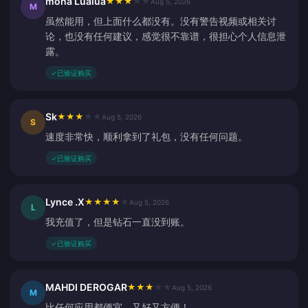
mona Lualua
★
★
★
★
★
Aug 5, 2026
M
虽然能用，但上面什么都没有。没有警告视频或相关讨
论，也没有任何建议，感觉很不靠谱，很担心个人信息泄
露。
✓
已验证购买
Sk
★
★
★
★
★
Aug 5, 2026
S
速度非常快，顺利拿到了礼包，没有任何问题。
✓
已验证购买
Lynce .X
★
★
★
★
★
Aug 5, 2026
L
我充值了，但是钻石一直没到账。
✓
已验证购买
MAHDI DEROGAR
★
★
★
★
★
Aug 5, 2026
M
比任何应用都便宜，又好又方便！