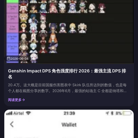
2026-06-04
Genshin Impact DPS 角色强度排行 2026：最强主流 DPS 排
名
20.4万。这大概是目前国服伤害图表中 Skirk 队伍所达到的数值，也是每
个人都在截图分享的数字。2026年6月，最强的站场主 C 全都是纳塔和月
度版本的新面孔：Mavuika、Skirk、Flins、Varka 等等。但一个强度评级
阅读更多
在你看清它背后的配队之前毫无意义。Icy Veins 的 Luna VII 排行榜
（2026年5月）将七个角色列入了 S+ 级主 DPS，而其中很大一部分只有...