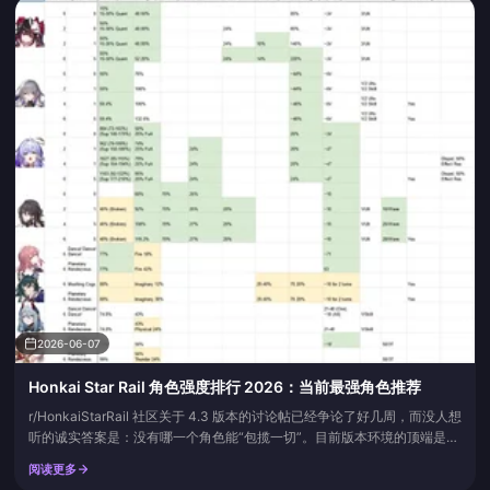
何刷更多钻石，而是哪...
2026-06-07
Honkai Star Rail 角色强度排行 2026：当前最强角色推荐
r/HonkaiStarRail 社区关于 4.3 版本的讨论帖已经争论了好几周，而没人想
听的诚实答案是：没有哪一个角色能“包揽一切”。目前版本环境的顶端是由
记忆和欢愉命途的输出角色（Phainon、Castorice、银狼 LV.999、
阅读更多
Sparxie）与顶尖同谐辅助共同构成的紧密生态，而哪一个最适合你，完全