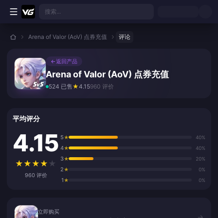
跳转至主要内容
搜索...
Arena of Valor (AoV) 点券充值
评论
←
返回产品
Arena of Valor (AoV) 点券充值
524 已售
★
4.15
960 评价
平均评分
4.15
5
★
40%
4
★
40%
3
★
20%
★
★
★
★
★
2
★
0%
960 评价
1
★
0%
立即购买
立即购买
→