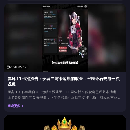
取决于你主要攻坚的是混沌回忆、虚构叙事还是末日幻影。根据 Game8 的
数据，自...
2026-05-12
异环 1.1 卡池预告：安魂曲与卡厄斯的取舍，平民环石规划一次
说透
距离 1.0 下半浔的 UP 池结束没几天，1.1 两位新 S 的轮廓已经基本清晰：
上半是暗属性主 C 安魂曲，下半是暗属性近战主 C 卡厄斯。对应官方公布
的版本节奏，1.1 上半档期是 5 月 28 日到 6 月 11 日，下半 6 月 11 日到 7
阅读更多
月 2 日，留给平民攒抽的窗口并不宽裕。再叠加最近论坛里关于环线主词
条、四件套去留的几个争论，今天就把这些问题一次性聊完，免得你手里那
一兜...