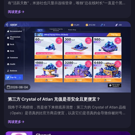
有"活跃天数"，米游社也只显示连续登录，唯独"总在线时长"一直是个黑
盒。这次有玩家用千星奇域的节点功能搞出了一个查询入口，UID 输进去直
阅读更多
接出结果。我自己测了一下，1154 小时，约合 48 天——说实话有点意
外，比预想的少。下面把这个查询方法、原理、几个朋友的实测数据，以及
它和米游社活跃天数之间的对应关系都摊开讲一遍。
2026-06-04
第三方 Crystal of Atlan 充值是否安全且更便宜？
我终于不再瞎猜，而是坐下来彻底弄清楚：第三方的 Crystal of Atlan 晶核
（Opals）是否真的比官方商店便宜，以及它们是否真的会导致你被封号？
便宜是真的，而且大多是真实的，根据 LDShop.gg 和 TOPUPlive 等平台
阅读更多
的商品列表，大额礼包通常有 10% 到 21% 的折扣。但“安全”从来不是第三
方充值整体的标签。它取决于某个特定卖家是如何付款和交付你购买的商品