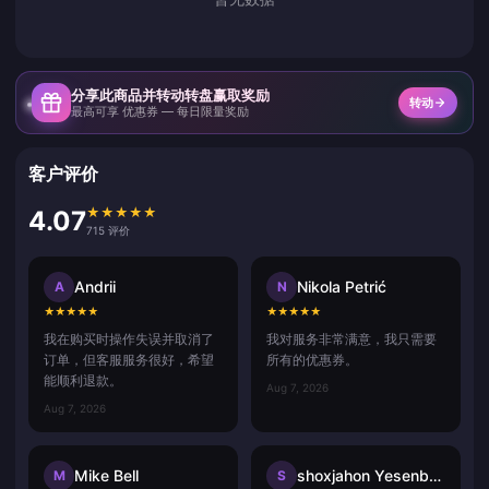
分享此商品并转动转盘赢取奖励
转动
最高可享 优惠券 — 每日限量奖励
客户评价
★
★
★
★
★
4.07
715 评价
Andrii
Nikola Petrić
A
N
★
★
★
★
★
★
★
★
★
★
我在购买时操作失误并取消了
我对服务非常满意，我只需要
订单，但客服服务很好，希望
所有的优惠券。
能顺利退款。
Aug 7, 2026
Aug 7, 2026
Mike Bell
shoxjahon Yesenboyev
M
S