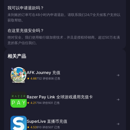
我可以申请退款吗？
未到账的订单可在48小时内申请退款。请联系我们24/7全天候客户支持以
获取帮助。
在这里充值安全吗？
绝对安全。我们使用银行级加密技术，并且是授权经销商。超过50万名满
意的客户信任我们。
相关产品
AFK Journey 充值
→
★ 4.66
752 评价
806 已售
Razer Pay Link 全球游戏通用充值卡
→
★ 4.21
794 评价
931 已售
SuperLive 直播币充值
→
★ 4.53
910 评价
507 已售