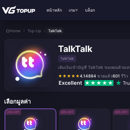
ข้ามไปเนื้อหาหลัก
หน้าหลัก
เกม
บล็อก
▼
Home
Top-Up
TalkTalk
TalkTalk
TalkTalk
เติมเงินเข้าบัญชี TalkTalk ของคุณด้ว
★
★
★
★
★
4.14
884
ขายแล้ว
601
รีวิว
Excellent
Tru
เลือกมูลค่า
20% OFF
20% OFF
20% OFF