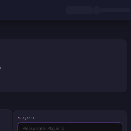
ม
*
Player ID