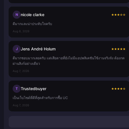
nicole clarke
N
★
★
★
☆
☆
ดีมากและน่าประทับใจครับ
Aug 8, 2026
Jens André Holum
J
★
★
★
★
★
ดีมากชอบมากเลยครับ แต่เสียดายที่ยังไม่มีแอปพลิเคชันใช้งานจริงจัง ต้องกด
ผ่านลิงก์อย่างเดียว
Aug 7, 2026
Trustedbuyer
T
★
★
★
★
☆
เป็นเว็บไซต์ที่ดีที่สุดสำหรับการซื้อ UC
Aug 7, 2026