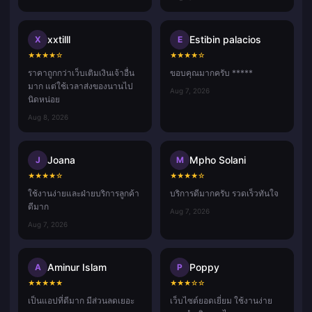
xxtilll
Estibin palacios
X
E
★
★
★
★
☆
★
★
★
★
☆
ราคาถูกกว่าเว็บเติมเงินเจ้าอื่น
ขอบคุณมากครับ *****
มาก แต่ใช้เวลาส่งของนานไป
Aug 7, 2026
นิดหน่อย
Aug 8, 2026
Joana
Mpho Solani
J
M
★
★
★
★
☆
★
★
★
★
☆
ใช้งานง่ายและฝ่ายบริการลูกค้า
บริการดีมากครับ รวดเร็วทันใจ
ดีมาก
Aug 7, 2026
Aug 7, 2026
Aminur Islam
Poppy
A
P
★
★
★
★
★
★
★
★
☆
☆
เป็นแอปที่ดีมาก มีส่วนลดเยอะ
เว็บไซต์ยอดเยี่ยม ใช้งานง่าย