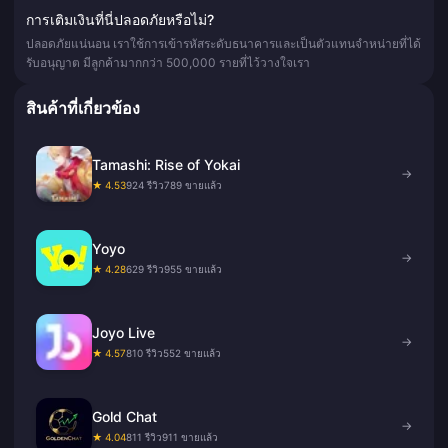
การเติมเงินที่นี่ปลอดภัยหรือไม่?
ปลอดภัยแน่นอน เราใช้การเข้ารหัสระดับธนาคารและเป็นตัวแทนจำหน่ายที่ได้
รับอนุญาต มีลูกค้ามากกว่า 500,000 รายที่ไว้วางใจเรา
สินค้าที่เกี่ยวข้อง
Tamashi: Rise of Yokai
→
★ 4.53
924 รีวิว
789 ขายแล้ว
Yoyo
→
★ 4.28
629 รีวิว
955 ขายแล้ว
Joyo Live
→
★ 4.57
810 รีวิว
552 ขายแล้ว
Gold Chat
→
★ 4.04
811 รีวิว
911 ขายแล้ว