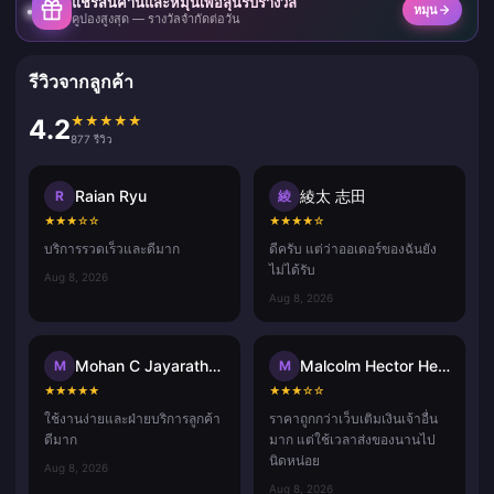
แชร์สินค้านี้และหมุนเพื่อลุ้นรับรางวัล
หมุน
คูปองสูงสุด — รางวัลจำกัดต่อวัน
รีวิวจากลูกค้า
★
★
★
★
★
4.2
877 รีวิว
Raian Ryu
綾太 志田
R
綾
★
★
★
☆
☆
★
★
★
★
☆
บริการรวดเร็วและดีมาก
ดีครับ แต่ว่าออเดอร์ของฉันยัง
ไม่ได้รับ
Aug 8, 2026
Aug 8, 2026
Mohan C Jayarathna
Malcolm Hector Herce
M
M
★
★
★
★
★
★
★
★
☆
☆
ใช้งานง่ายและฝ่ายบริการลูกค้า
ราคาถูกกว่าเว็บเติมเงินเจ้าอื่น
ดีมาก
มาก แต่ใช้เวลาส่งของนานไป
นิดหน่อย
Aug 8, 2026
Aug 8, 2026